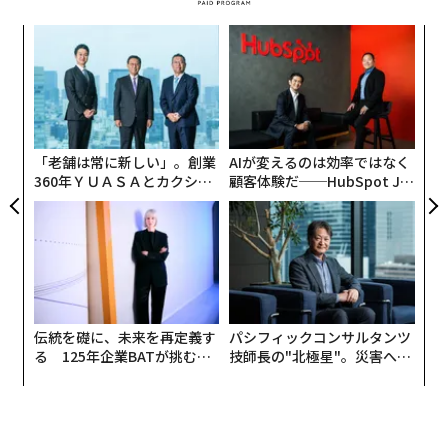
流行に敏感な妹キャラで、かつ「THE自由人」。オシャ
レと食べることが大好き。苦手なのは、ウソや社交辞
模組
“
令。特技は外国のことばを覚えること。悩みは、すぐ体
“使
オ
型が変わること。座右の銘は「よく食べて、よく寝
【N
ジ
挑
C】
る」。
よっ
PA
WEB特設ページ
では、「YU（ユウ）」のプロフィール
「老舗は常に新しい」。創業
AIが変えるのは効率ではなく
や開発背景を紹介したスペシャルムービー、また、実際
360年ＹＵＡＳＡとカクシン
顧客体験だ──HubSpot Ja
「YU（ユウ）」スペシャルムービー
CEO田尻望が語る、AIを超え
panが語る「Grow Better」
に寄せられたお悩みの声などを公開している。
る人の価値
な組織のつくり方
理想のモデル体型でなくても、あらゆる人々に似合う商
中条あやみ、水川あさみと共演
品や着こなしがあることを伝えるべく、第一弾の取り組
みとして、ランダムにセレクトした女性200名の身体を
計測し、その平均データを参考に作成。名前も、英語の
2020年3月9日（月）にオンエアを開始する「2020年春
伝統を礎に、未来を再定義す
パシフィックコンサルタンツ
「YOU（あなた）」が由来となっており、あらゆる人々
夏シーズン新TVCM」の、WEB限定ムービーを公開。ム
る 125年企業BATが挑むス
技師長の"北極星"。災害への
に親近感をもってもらいたい、また、あなたの意見から
モークレスな未来
無力感を乗り越え見つけた、
ービー内では、中条あやみ、水川あさみと「YU（ユ
誕生したバーチャルヒューマンである、という想いを込
防災一筋20年の答え
ウ）」が初共演する。
めて「YU（ユウ）」と名付けられた。