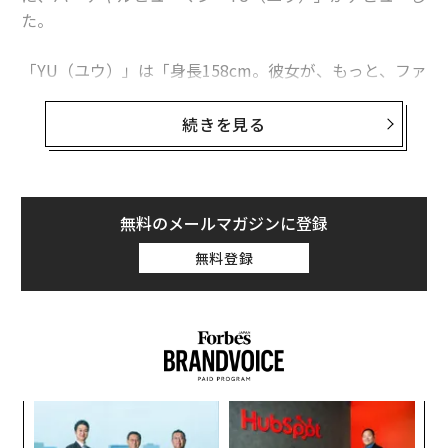
た。
「YU（ユウ）」は「身長158cm。彼女が、もっと、ファ
ッションを自由にする。」というコンセプトのもと誕生
した、バーチャルヒューマン。「モデルが着るように、
続きを見る
ステキに着こなせない」「試着する前に、諦めてしまう
ことがある」など、トレンドの服を着たいが似合うもの
が見つけられないという声に耳を傾け、様々な商品やコ
ーディネートを、リアルなスタイルで提案するために開
無料のメールマガジンに登録
発された。
無料登録
模組
“
“使
オ