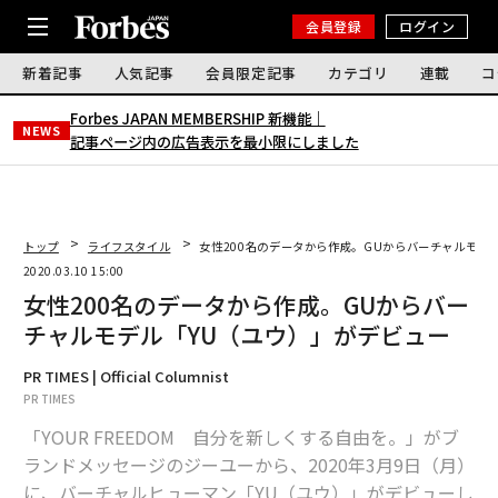
会員登録
ログイン
新着記事
人気記事
会員限定記事
カテゴリ
連載
コ
Forbes JAPAN MEMBERSHIP 新機能｜
NEWS
記事ページ内の広告表示を最小限にしました
トップ
ライフスタイル
女性200名のデータから作成。GUからバーチャルモデ
2020.03.10 15:00
女性200名のデータから作成。GUからバー
チャルモデル「YU（ユウ）」がデビュー
PR TIMES | Official Columnist
PR TIMES
「YOUR FREEDOM 自分を新しくする自由を。」がブ
ランドメッセージのジーユーから、2020年3月9日（月）
に、バーチャルヒューマン「YU（ユウ）」がデビューし