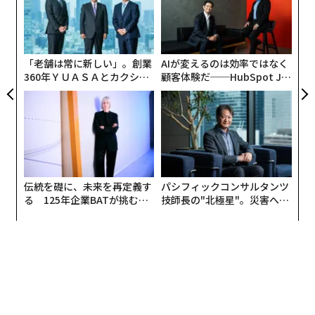
【N
ジ
挑
C】
よっ
PA
「老舗は常に新しい」。創業
AIが変えるのは効率ではなく
360年ＹＵＡＳＡとカクシン
顧客体験だ──HubSpot Ja
「YU（ユウ）」スペシャルムービー
CEO田尻望が語る、AIを超え
panが語る「Grow Better」
る人の価値
な組織のつくり方
理想のモデル体型でなくても、あらゆる人々に似合う商
品や着こなしがあることを伝えるべく、第一弾の取り組
みとして、ランダムにセレクトした女性200名の身体を
計測し、その平均データを参考に作成。名前も、英語の
伝統を礎に、未来を再定義す
パシフィックコンサルタンツ
「YOU（あなた）」が由来となっており、あらゆる人々
る 125年企業BATが挑むス
技師長の"北極星"。災害への
に親近感をもってもらいたい、また、あなたの意見から
モークレスな未来
無力感を乗り越え見つけた、
誕生したバーチャルヒューマンである、という想いを込
防災一筋20年の答え
めて「YU（ユウ）」と名付けられた。
今回は、2020年春夏シーズンの新商品を着こなす「YU
（ユウ）」が公開されたが、今後は様々な体型に変化し
ながら、そのカラダに合った商品や着こなしを提案す