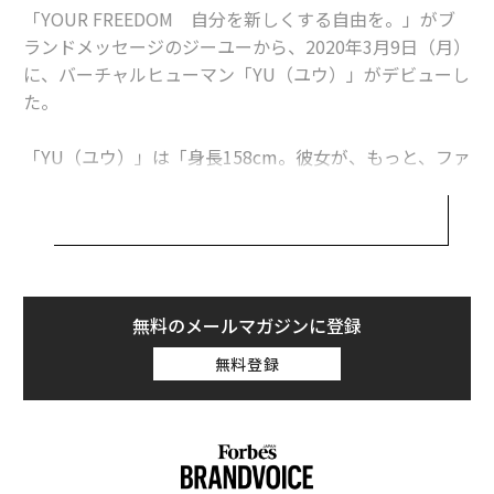
「YOUR FREEDOM 自分を新しくする自由を。」がブ
ランドメッセージのジーユーから、2020年3月9日（月）
に、バーチャルヒューマン「YU（ユウ）」がデビューし
た。
「YU（ユウ）」は「身長158cm。彼女が、もっと、ファ
ッションを自由にする。」というコンセプトのもと誕生
した、バーチャルヒューマン。「モデルが着るように、
ステキに着こなせない」「試着する前に、諦めてしまう
ことがある」など、トレンドの服を着たいが似合うもの
が見つけられないという声に耳を傾け、様々な商品やコ
ーディネートを、リアルなスタイルで提案するために開
無料のメールマガジンに登録
発された。
無料登録
2020年に20歳になる。ラッキーな感じがする、大学生。