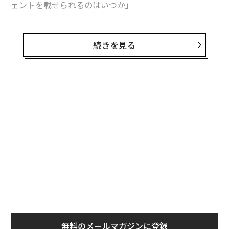
ェントを載せられるのはいつか」
これは最初に問うべき問いではない。
続きを見る
エージェントが有用ではないからではない。有用であ
る。仕訳を起案し、発注書を準備し、例外処理を回付で
きるソフトウェアは、バックオフィス部門の働き方を変
え得る。しかし、業務オペレーションにおいては、行動
できる能力よりも、その行動がなぜ正しかったのかを証
明できる能力の方が重要である。
エンタープライズAIには、エージェント層の前にエビデ
ンス層が必要だ。
エージェント層は、レコードの更新、承認の回付、ドキ
ュメントの準備、次のステップの推奨といった「実行
（アクション）」を担う。一方、エビデンス層は、関連
する事実の収集、その出所の追跡、情報源間の矛盾の解
無料のメールマガジンに登録