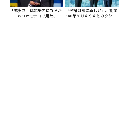
格は正しいが、請求書の数量は一部分納を反映している
「誠実さ」は競争力になるか
「老舗は常に新しい」。創業
ことを知っている。この仕入先は必ず3日後に訂正版の
──WEOYモナコで見た、く
360年ＹＵＡＳＡとカクシン
請求書を送ってくることも知っている。
ら寿司の経営哲学
CEO田尻望が語る、AIを超え
る人の価値
AIシステムは、その文脈を提供するためのインフラを誰
かが構築しない限り、そうした背景を持ち合わせない。
エビデンス層は、あらゆる業務ワークフローの根底にあ
る次のような問いに答えるものだ。この項目において、
どのシステムが「真実のソース」となるのか。データが
最後に更新されたのはいつか。誰がどの権限に基づいて
例外を承認したのか。このワークフローが前回実行され
て以降、何が変わったのか。
こうした問いは地味に感じられるかもしれない。しかし
それこそが、有用な自動化と、後の監査で発覚する高く
つくミスとの分かれ目である。