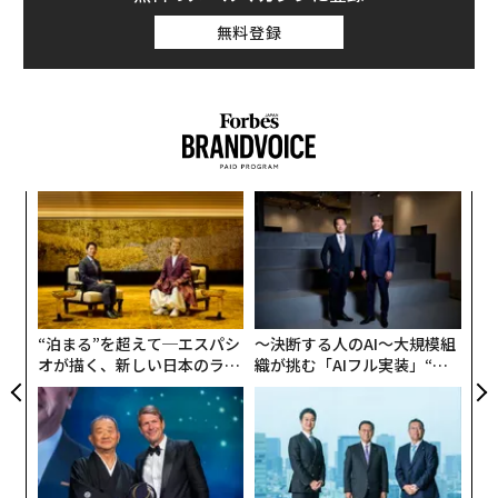
消、そして人間とソフトウェアの双方に意思決定の信頼
無料登録
できる拠り所を提供するといった「グラウンディング
（根拠付け）」を担う。
エビデンス層がなければ、自動化は当てずっぽうと大差
ない。
業務ワークフローが見た目以上に難しい理由
ナ併
“
k」
シ
コンシューマー向けAIでは、もっともらしい答えでたい
ック
グ
内
由
てい事足りる。だがエンタープライズAIでは、もっとも
グ
らしい答えが破滅的な結果を招くこともある。
実
全
“泊まる”を超えて─エスパシ
〜決断する人のAI〜大規模組
日常的な仕入先への支払いを例に取ろう。関連する事実
オが描く、新しい日本のラグ
織が挑む「AIフル実装」“使
は、請求書、発注書、受領書、特別条件を含む契約書、
ジュアリー（中編）
う”企業から“動く”企業へ【N
TTドコモビジネス×PwC】
承認メール、そして6カ月前に誰かがERPに残したメモに
分散しているかもしれない。日々の業務では、買掛金担
当者は、これらの記録が食い違ったときにどの情報源を
信頼すべきかを把握している可能性が高い。発注書の価