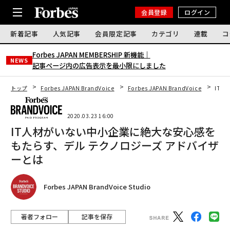
会員登録
ログイン
新着記事
人気記事
会員限定記事
カテゴリ
連載
コ
Forbes JAPAN MEMBERSHIP 新機能｜
NEWS
記事ページ内の広告表示を最小限にしました
トップ
Forbes JAPAN BrandVoice
Forbes JAPAN BrandVoice
IT
2020.03.23 16:00
IT人材がいない中小企業に絶大な安心感を
もたらす、デル テクノロジーズ アドバイザ
ーとは
Forbes JAPAN BrandVoice Studio
著者フォロー
記事を保存