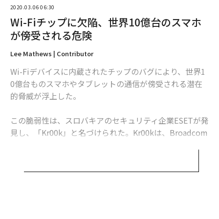
2020.03.06 06:30
Wi-Fiチップに欠陥、世界10億台のスマホ
advertisement
が傍受される危険
Lee Mathews | Contributor
Wi-Fiデバイスに内蔵されたチップのバグにより、世界1
0億台ものスマホやタブレットの通信が傍受される潜在
的脅威が浮上した。
この脆弱性は、スロバキアのセキュリティ企業ESETが発
見し、「Kr00k」と名づけられた。Kr00kは、Broadcom
mとCypress社製のWi-Fiチップのバグに起因する脆弱性
だ。
この2社のチップは、世界で最も利用されているもの
で、アップルのMacBookやiPad、iPhoneやアマゾンの
キンドルやエコー、サムスンのGalaxyやグーグルのPixel
でも採用されている。