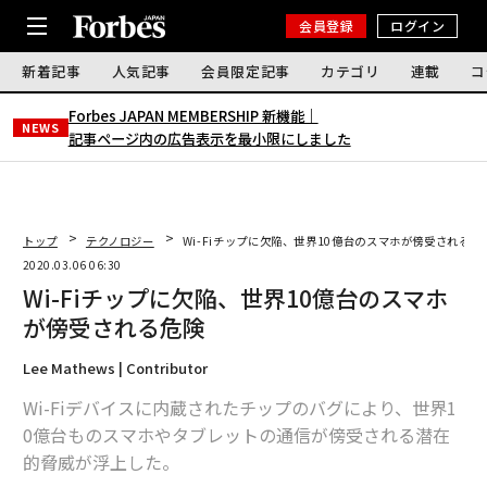
会員登録
ログイン
新着記事
人気記事
会員限定記事
カテゴリ
連載
コ
Forbes JAPAN MEMBERSHIP 新機能｜
NEWS
記事ページ内の広告表示を最小限にしました
トップ
テクノロジー
Wi-Fiチップに欠陥、世界10億台のスマホが傍受される危
2020.03.06 06:30
Wi-Fiチップに欠陥、世界10億台のスマホ
が傍受される危険
Lee Mathews | Contributor
Wi-Fiデバイスに内蔵されたチップのバグにより、世界1
0億台ものスマホやタブレットの通信が傍受される潜在
的脅威が浮上した。