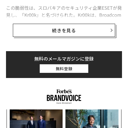
この脆弱性は、スロバキアのセキュリティ企業ESETが発
見し、「Kr00k」と名づけられた。Kr00kは、Broadcom
mとCypress社製のWi-Fiチップのバグに起因する脆弱性
だ。
続きを見る
この2社のチップは、世界で最も利用されているもの
で、アップルのMacBookやiPad、iPhoneやアマゾンの
キンドルやエコー、サムスンのGalaxyやグーグルのPixel
無料のメールマガジンに登録
でも採用されている。
無料登録
編集＝上田裕資
果を
エ
2026年9月号発売中
EN
設オ
明
が
“