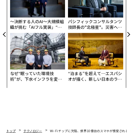
が
最新号の購入はこちらから
シ
グ
〜決断する人のAI〜大規模組
パシフィックコンサルタンツ
メンバーシップに登録する
織が挑む「AIフル実装」“使
技師長の"北極星"。災害への
う”企業から“動く”企業へ【N
無力感を乗り越え見つけた、
TTドコモビジネス×PwC】
防災一筋20年の答え
関連記事
空港のUSB充電ポートは極めて危険、セキュリティ専門家が警告
なぜ“眠っていた環境技
“泊まる”を超えて─エスパシ
術”が、下水インフラを変え
オが描く、新しい日本のラグ
たのか──産総研×月島JFE
ジュアリー（中編）
新型コロナに敏感でも、なぜアメリカ人はマスクをかけないのか
アクアソリューションの10年
起業は40歳過ぎてから？ 年配者の方が成功する傾向
グーグルが2020年に廃止に踏み切る4つのサービス
テスラの強敵として浮上した「ニコラ」のテクノロジー
トップ
テクノロジー
Wi-Fiチップに欠陥、世界10億台のスマホが傍受される危