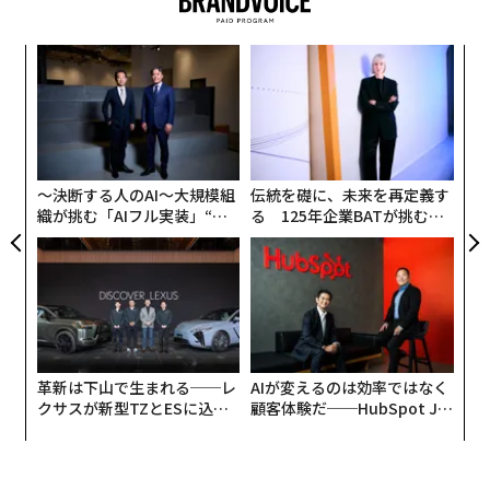
「
─
ら
“
シ
グ
〜決断する人のAI〜大規模組
伝統を礎に、未来を再定義す
織が挑む「AIフル実装」“使
る 125年企業BATが挑むス
う”企業から“動く”企業へ【N
モークレスな未来
TTドコモビジネス×PwC】
革新は下山で生まれる──レ
AIが変えるのは効率ではなく
クサスが新型TZとESに込め
顧客体験だ──HubSpot Ja
た「DISCOVER」の哲学
panが語る「Grow Better」
な組織のつくり方