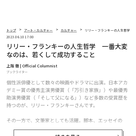
トップ
アート・カルチャー
カルチャー
リリー・フランキーの人生哲学 
2023.06.10 17:00
リリー・フランキーの人生哲学 一番大変
なのは、若くして成功すること
上阪 徹 | Official Columnist
ブックライター
個性派俳優として数々の映画やドラマに出演。日本アカ
デミー賞の優秀主演男優賞（「万引き家族」）や最優秀
助演男優賞（「そして父になる」）など多数の受賞歴を
持つのが、リリー・フランキーさんです。
その一方で、文筆家としても活躍。脚本、エッセイの
他、初の長編小説「東京タワー〜オカンとボクと、
時々、オトン」は200万部を突破するベストセラーとな