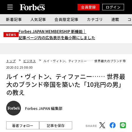
会員登録
ログイン
新着記事
人気記事
会員限定記事
カテゴリ
連載
コ
Forbes JAPAN MEMBERSHIP 新機能｜
NEWS
記事ページ内の広告表示を最小限にしました
トップ
ビジネス
ルイ・ヴィトン、ティファニー…… 世界最大のブランド帝国を
2020.02.25 08:00
ルイ・ヴィトン、ティファニー…… 世界最
大のブランド帝国を築いた「10兆円の男」
の教え
Forbes JAPAN 編集部
著者フォロー
記事を保存