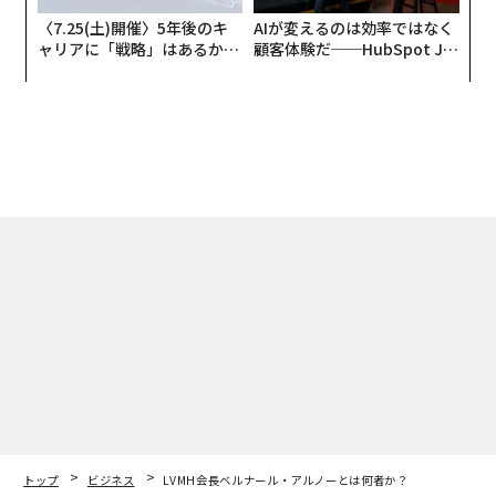
〈7.25(土)開催〉5年後のキ
AIが変えるのは効率ではなく
ャリアに「戦略」はあるか。
顧客体験だ──HubSpot Ja
トップエグゼクティブのキャ
panが語る「Grow Better」
リアに触れる1日│CAREER S
な組織のつくり方
UMMIT 2026
トップ
ビジネス
LVMH会長ベルナール・アルノーとは何者か？