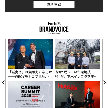
無料登録
目
の
ン
挑
よっ
PA
「誠実さ」は競争力になるか
なぜ“眠っていた環境技
──WEOYモナコで見た、く
術”が、下水インフラを変え
ら寿司の経営哲学
たのか──産総研×月島JFE
アクアソリューションの10年