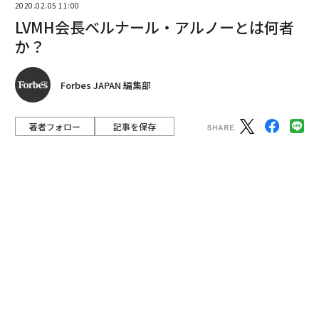
2020.02.05 11:00
LVMH会長ベルナール・アルノーとは何者
か？
Forbes JAPAN 編集部
著者フォロー
記事を保存
LVMH会長 ベルナール・アルノー
ベルナール・アルノーは、ビル・ゲイツやジェフ・ベゾ
ス、ウォーレン・バフェットなどと長年フォーブスの長
者番付上位の座を争ってきた人物だ。
「LVMHモエ・ヘネシー・ルイ・ヴィトン」（以降、LV
MH）の大株主であると同時に取締役会長兼CEOを務め
るアルノーは、2019年11月に「ティファニー」を買収。
その翌月、瞬間的に彼は長者番付の首位に躍り出た。