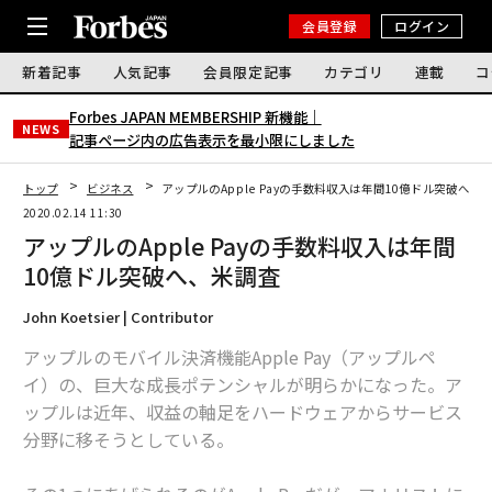
会員登録
ログイン
新着記事
人気記事
会員限定記事
カテゴリ
連載
コ
Forbes JAPAN MEMBERSHIP 新機能｜
NEWS
記事ページ内の広告表示を最小限にしました
トップ
ビジネス
アップルのApple Payの手数料収入は年間10億ドル突破へ、
2020.02.14 11:30
アップルのApple Payの手数料収入は年間
10億ドル突破へ、米調査
John Koetsier | Contributor
アップルのモバイル決済機能Apple Pay（アップルペ
イ）の、巨大な成長ポテンシャルが明らかになった。ア
ップルは近年、収益の軸足をハードウェアからサービス
分野に移そうとしている。