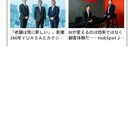
「老舗は常に新しい」。創業
AIが変えるのは効率ではなく
360年ＹＵＡＳＡとカクシン
顧客体験だ──HubSpot Ja
CEO田尻望が語る、AIを超え
panが語る「Grow Better」
る人の価値
な組織のつくり方
編集＝上田裕資