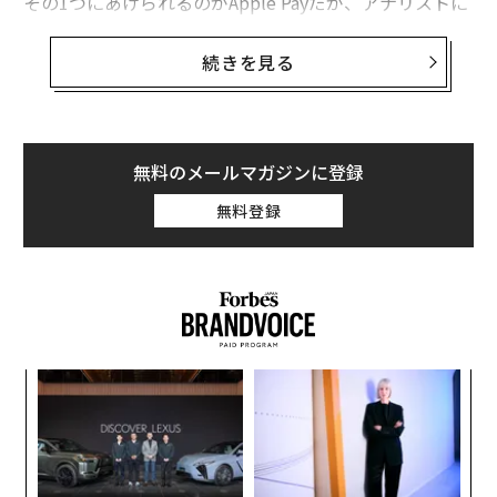
その1つにあげられるのがApple Payだが、アナリストに
よるとアップルの決済サービスは急速な発展を遂げてい
る。金融リサーチ企業Bernsteinによると、Apple Payの
続きを見る
決済ボリュームは現在、世界全体のクレジット決済の
5％を占めているという。
さらにApple Payのシェアは、2025年までに10％に伸び
無料のメールマガジンに登録
る可能性があるという。
無料登録
るか
目
、く
の
ン
パ
技
無