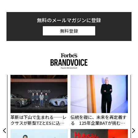
していたが、サムスンの公式発表でこれが事実であるこ
とが確認された。
無料のメールマガジンに登録
Fast Companyも新型iPhoneの発売が3月中旬に迫ってい
無料登録
ると伝え、「新端末向けの部品の製造も追い込み段階に
入っている」と報じた。新型肺炎の感染拡大の影響が懸
念される中で、発売に向けた動きは急ピッチで進んでい
るようだ。
るか
目
、く
の
ン
パ
技
無
防
革新は下山で生まれる──レ
伝統を礎に、未来を再定義す
クサスが新型TZとESに込め
る 125年企業BATが挑むス
た「DISCOVER」の哲学
モークレスな未来