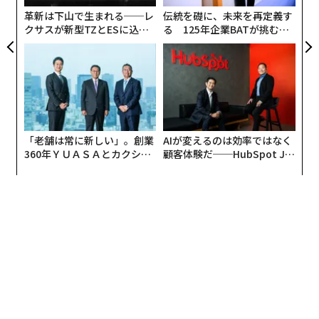
防
革新は下山で生まれる──レ
伝統を礎に、未来を再定義す
クサスが新型TZとESに込め
る 125年企業BATが挑むス
た「DISCOVER」の哲学
モークレスな未来
「老舗は常に新しい」。創業
AIが変えるのは効率ではなく
360年ＹＵＡＳＡとカクシン
顧客体験だ──HubSpot Ja
CEO田尻望が語る、AIを超え
panが語る「Grow Better」
る人の価値
な組織のつくり方
編集＝上田裕資