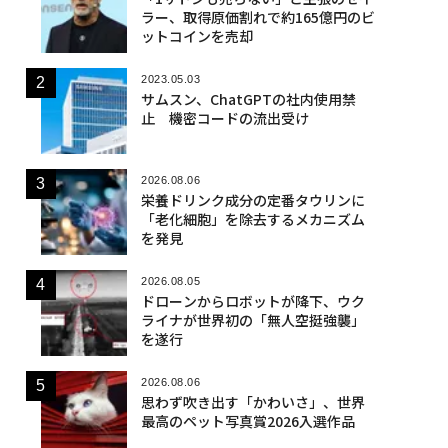
ラー、取得原価割れで約165億円のビ
ットコインを売却
2023.05.03
サムスン、ChatGPTの社内使用禁
止 機密コードの流出受け
2026.08.06
栄養ドリンク成分の定番タウリンに
「老化細胞」を除去するメカニズム
を発見
2026.08.05
ドローンからロボットが降下、ウク
ライナが世界初の「無人空挺強襲」
を遂行
2026.08.06
思わず吹き出す「かわいさ」、世界
最高のペット写真賞2026入選作品