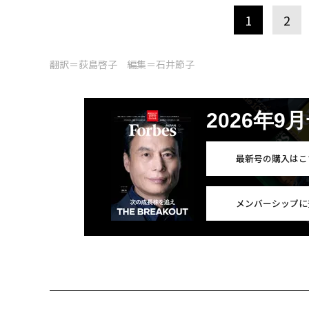
1
2
翻訳＝荻島啓子 編集＝石井節子
2026年9
最新号の購入はこ
メンバーシップに