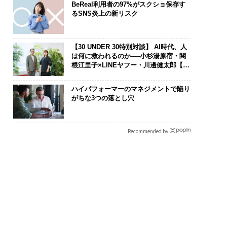
BeReal利用者の97%がスクショ保存す
るSNS炎上の新リスク
【30 UNDER 30特別対談】 AI時代、人
は何に救われるのか──小杉湯原宿・関
根江里子×LINEヤフー・川邊健太郎【後
編】
ハイパフォーマーのマネジメントで陥り
がちな3つの落とし穴
Recommended by