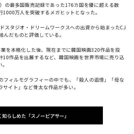
年）の最多国販売記録であった176カ国を優に超える数
1000万人を突破するメガヒットとなった。
ッドスタジオ・ドリームワークスへの出資から始まったCJ
を結んだものと評価している。
事業を本格化した後、現在までに韓国映画320作品を投
計10作品を出展するなど、韓国映画を世界市場に売り込
い。
督のフィルモグラフィーの中でも、「殺人の追憶」「母な
ラサイト」など骨太な作品が多い。
く知らしめた「スノーピアサー」