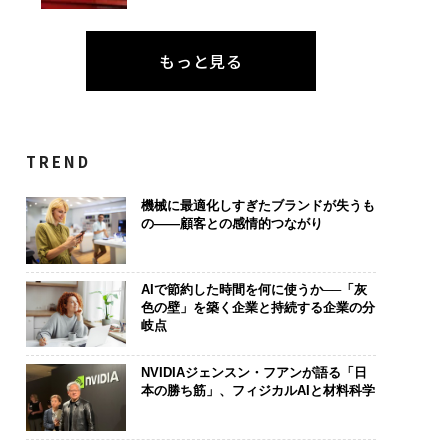
もっと見る
TREND
機械に最適化しすぎたブランドが失うも
の――顧客との感情的つながり
AIで節約した時間を何に使うか──「灰
色の壁」を築く企業と持続する企業の分
岐点
NVIDIAジェンスン・フアンが語る「日
本の勝ち筋」、フィジカルAIと材料科学