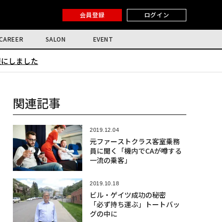
会員登録
ログイン
CAREER
SALON
EVENT
限にしました
関連記事
2019.12.04
元ファーストクラス客室乗務
員に聞く「機内でCAが噂する
一流の乗客」
2019.10.18
ビル・ゲイツ成功の秘密
「必ず持ち運ぶ」トートバッ
グの中に