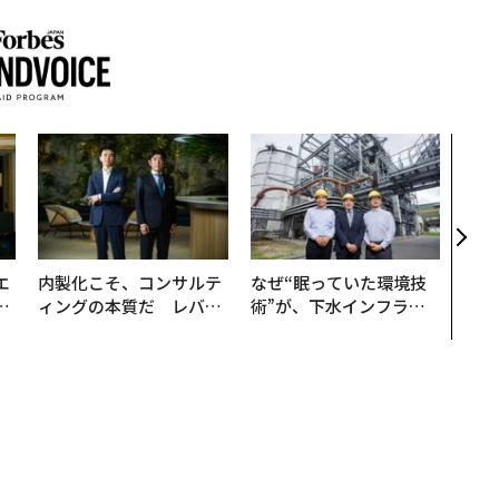
〜決
代の
ト、
【M
×P
エ
内製化こそ、コンサルテ
なぜ“眠っていた環境技
い
ィングの本質だ レバレ
術”が、下水インフラを
ジーズが実践する、次世
変えたのか──産総研×
代ファームの全貌
月島JFEアクアソリュー
ションの10年