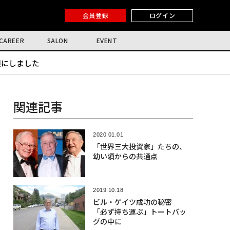
会員登録
ログイン
CAREER
SALON
EVENT
限にしました
関連記事
2020.01.01
「世界三大投資家」たちの、
幼い頃からの共通点
2019.10.18
ビル・ゲイツ成功の秘密
「必ず持ち運ぶ」トートバッ
グの中に