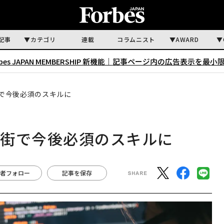
記事
カテゴリ
連載
コラムニスト
AWARD
rbes JAPAN MEMBERSHIP 新機能｜
記事ページ内の広告表示を最小
で今後必須のスキルに
ル街で今後必須のスキルに
者フォロー
記事を保存