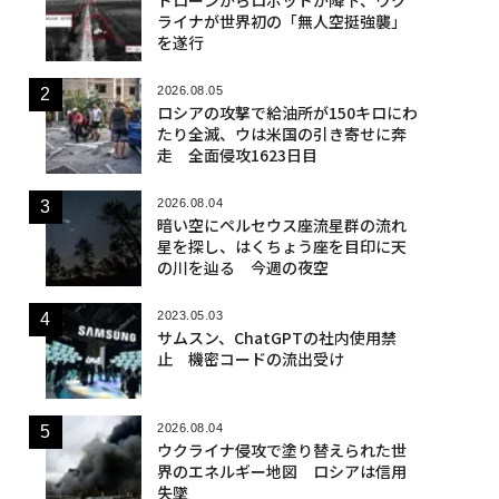
ライナが世界初の「無人空挺強襲」
を遂行
2026.08.05
ロシアの攻撃で給油所が150キロにわ
たり全滅、ウは米国の引き寄せに奔
走 全面侵攻1623日目
2026.08.04
暗い空にペルセウス座流星群の流れ
星を探し、はくちょう座を目印に天
の川を辿る 今週の夜空
2023.05.03
サムスン、ChatGPTの社内使用禁
止 機密コードの流出受け
2026.08.04
ウクライナ侵攻で塗り替えられた世
界のエネルギー地図 ロシアは信用
失墜