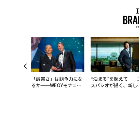
「誠実さ」は競争力にな
“泊まる”を超えて──
るか──WEOYモナコで
スパシオが描く、新し
見た、くら寿司の経営哲
日本のラグジュアリー
学
（前編）