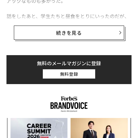
アックなものも多かった。
話をしたあと、学生たちと昼食をとりにいったのだが、
やはり話題は就職活動についてとなった。現時点では、
明確にこの企業に入社したいといえる学生はおらず、全
続きを見る
員が業界研究や企業分析をしながら、自分が面接を受け
る企業を探していた。
彼らにアドバイスをしていて思ったのが、投資の話をし
無料のメールマガジンに登録
ていたときと同じことをアドバイスしているな、という
無料登録
ことだった。
投資と就職活動は親和性が高い
投資をする際、投資家は企業のあらゆる情報を分析して
から、投資をするかどうかの意思決定を行う。その企業
なく
〜
の業績はもちろんのこと、所属している業界や産業のト
Ja
織
レンドや、競合他社との比較。上場企業であれば株価の
er」
う
“