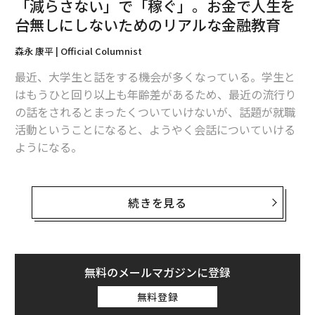
「減らさない」で「稼ぐ」。お金で人生を
文＝森永康平
台無しにしないためのリアルな金融教育
森永 康平 | Official Columnist
2026年9月号発売中
最近、大学生と話をする機会が多くなっている。学生と
はもうひと回り以上も年齢差があるため、最近の流行り
最新号の購入はこちらから
の話をされるとまったくついていけないが、話題が就職
活動ということになると、ようやく会話についていける
メンバーシップに登録する
ようになる。
そうした会話のなかで感じることは、今も昔も、学生た
ちが抱える悩みは変わらないということだ。悩みを抱え
続きを見る
ながら試行錯誤することは、今後の人生にも役立つので
関連記事
悪いことではないと思うが、過剰に不安や恐怖を抱えて
しまっているケースも散見される。今回はそんな学生た
大学生がターゲット。「モノなしマルチ」の実態とは？
ちの悩みを解消するために、リアルな金融教育の話をし
無料のメールマガジンに登録
たい。
今永昇太、26歳。プロ4年目を支えた思考「居心地の良さを感じたら、成長
無料登録
が止まっている証拠」