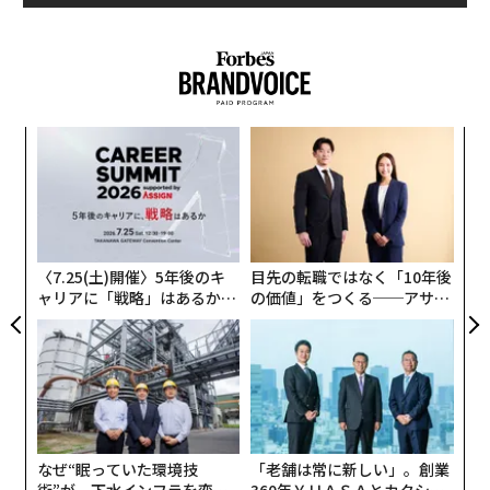
自分で守らないと奪われる 新成人こそ学ぶべきお金の話
なぜ学生たちは将来に不安を？
7年間、毎日3時間の自分磨き。武井壮が編み出した「選ばれる人になる方
法」
マイナビが先月発表した「マイナビ 大学生低学年のキ
ャリア意識調査」によると、大学低学年（1～2年生）が
米グーグルがリーダーを評価するための「従業員への13の質問」
なく
〜
将来について不安だと思う上位3項目は、「お金に対す
Ja
織
る不安」が27.4％、「結婚に対する不安」が16.8％、
er」
う
“
T
「就職活動に対する不安」が15.2％となっている。
シ
advertisement
グ
お金や就職活動への不安は、筆者が大学生だったときも
〈7.25(土)開催〉5年後のキ
目先の転職ではなく「10年後
同じであったが、さまざまなデータを合わせて見ると、
ャリアに「戦略」はあるか。
の価値」をつくる──アサイ
いまの学生が過剰な不安を抱くのは、少し不思議でもあ
トップエグゼクティブのキャ
ンの長期伴走型支援とは
リアに触れる1日│CAREER S
る。
UMMIT 2026
リクルートワークス研究所が発表した2020年春卒業予定
の大学生の求人倍率は1.83倍となっており、依然として
学生優位の売り手市場が続いている。筆者はリーマンシ
なぜ“眠っていた環境技
「老舗は常に新しい」。創業
ョック後（2008年、2009年）に就職活動をしていた人
術”が、下水インフラを変え
360年ＹＵＡＳＡとカクシン