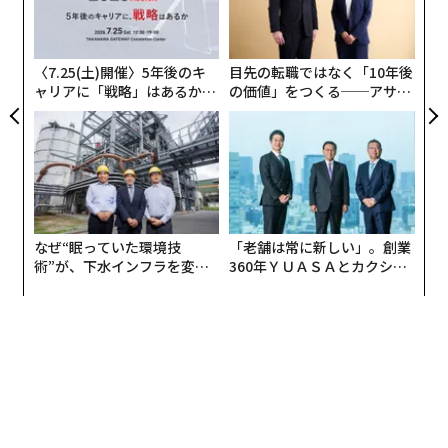
動き。そして、その企業が売上をたてている国の経済環
T
シ
境など、分析対象は多岐にわたる。
グ
〈7.25(土)開催〉5年後のキ
目先の転職ではなく「10年後
昼食をとりながら話を聞いていると、そこまで深くはな
ャリアに「戦略」はあるか。
の価値」をつくる──アサイ
いものの、学生たちはそれと似たような分析をしなが
トップエグゼクティブのキャ
ンの長期伴走型支援とは
ら、自分が就職したいと思える企業を探していた。
リアに触れる1日│CAREER S
UMMIT 2026
そう考えると、大学生は「資産形成のため」というより
も、「就職活動に活かすため」に株式投資をしてみても
いいのかもしれないと思い始めた。
なぜ“眠っていた環境技
「老舗は常に新しい」。創業
術”が、下水インフラを変え
360年ＹＵＡＳＡとカクシン
正直、学生はお金をそれほど持っていないのが一般的な
たのか──産総研×月島JFE
CEO田尻望が語る、AIを超え
ので、そもそも資産運用にまわせる資金も多くないだろ
アクアソリューションの10年
る人の価値
うし、投資額が小さいうちは投資だけで富を築くのは不
可能だ。
しかし、株式投資を通じて企業や業界、社会の構造、時
事ネタを知ることができれば、少なくとも一般的な業界