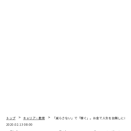
研究や企業分析しかしていない学生に比べて、圧倒的な
力量差を見せつけることができるだろう。
話をした当日は、経済学部の学生が相手だったこともあ
り、業界として人気があったのは、やはり金融だった。
とはいえ、金融といっても銀行、証券、保険、運用会社
と業態はさまざまであり、各業態でやれることも変わっ
てくる。
今回は金融業界に進みたい学生を例に、どのように分析
をしていけばいいのか、ヒントを与えていきたいと思
う。
次ページ ＞
業界をマクロで分析する
1
2
3
トップ
キャリア・教育
「減らさない」で「稼ぐ」。お金で人生を台無しにしな
2020.02.13 08:00