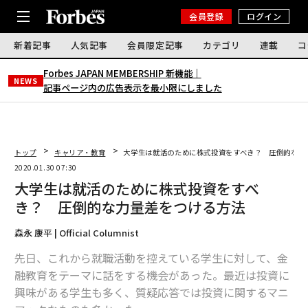
会員登録
ログイン
新着記事
人気記事
会員限定記事
カテゴリ
連載
コ
Forbes JAPAN MEMBERSHIP 新機能｜
NEWS
記事ページ内の広告表示を最小限にしました
トップ
キャリア・教育
大学生は就活のために株式投資をすべき？ 圧倒的な力
2020.01.30 07:30
大学生は就活のために株式投資をすべ
き？ 圧倒的な力量差をつける方法
森永 康平 | Official Columnist
先日、これから就職活動を控えている学生に対して、金
融教育をテーマに話をする機会があった。最近は投資に
興味がある学生も多く、質疑応答では投資に関するマニ