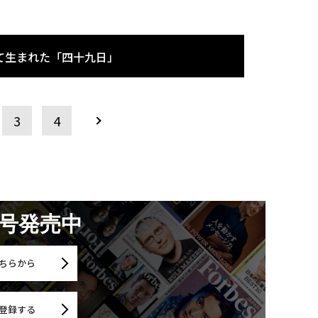
て生まれた「四十九日」
3
4
月号発売中
ちらから
登録する