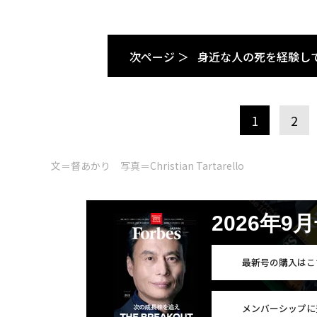
次ページ ＞
身近な人の死を経験し
1
2
文＝督あかり 写真＝Christian Tartarello
2026年9
最新号の購入はこ
メンバーシップに