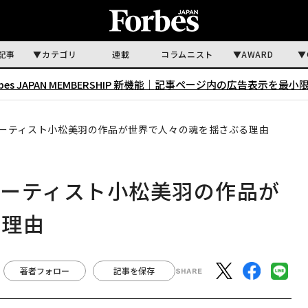
記事
カテゴリ
連載
コラムニスト
AWARD
rbes JAPAN MEMBERSHIP 新機能｜
記事ページ内の広告表示を最小
ーティスト小松美羽の作品が世界で人々の魂を揺さぶる理由
アーティスト小松美羽の作品が
る理由
著者フォロー
記事を保存