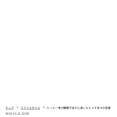
ト、ラリー・ペイジ、ジェフ・ベゾスらビジネス界の巨
人たちをはじめ、多くの人から慕われ、愛されてきたの
か。その秘密が余すところなく本書に語られている。
スタッフミーティングをいきなり無機質な仕事の話から
始めるのではなく、旅行に行っていたメンバーがいれ
ば、熱心に旅の報告に耳を傾けて「間合い」を詰める。
テック業界では重宝される「ディーバ（傲慢なスター、
規格外の天才）」に対しては寛容であり、守るべきとし
ながら、他のメンバーの「間」を壊すのであればその限
りにあらずとする。
2016年に75歳でこの世を去り、生前本を出そうとしなか
ったというビルの愛に満ちた「人間関係のつくり方」は
一読の価値がある。
トップ
ライフスタイル
たった一夜の睡眠不足が心身にもたらす多大な影響
次ページ ＞
「『祭り』は『間吊り』だ」
2019.03.21 20:00