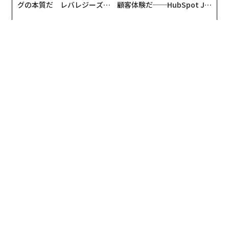
グの本質だ レバレジーズが
顧客体験だ──HubSpot Ja
実践する、次世代ファームの
panが語る「Grow Better」
全貌
な組織のつくり方
編集＝木内涼子
2026年9月号発売中
最新号の購入はこちらから
メンバーシップに登録する