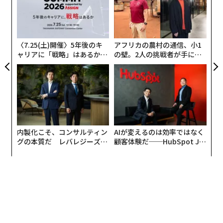
個
人と人との立ち位置や距離感によって、人間関係は大き
「
ェ
3
く変化する。だから、難しい。
C
る
そんな人と人との間をつかさどるプロとも言える存在に
〈7.25(土)開催〉5年後のキ
アフリカの農村の通信、小1
ャリアに「戦略」はあるか。
の壁。2人の挑戦者が手にし
ついて書かれた本が、エリック・シュミット、ジョナサ
トップエグゼクティブのキャ
た「次なる武器」
ン・ローゼンバーグ、アラン・イーグル著『1兆ドルコ
リアに触れる1日│CAREER S
ーチ シリコンバレーのレジェンド ビル・キャンベルの
UMMIT 2026
成功の教え』（ダイヤモンド社）だ。
ビル・キャンベル、またの名を「１兆ドルコーチ」は、
シリコンバレーで最も影響力があると言われた人物の1
内製化こそ、コンサルティン
AIが変えるのは効率ではなく
グの本質だ レバレジーズが
顧客体験だ──HubSpot Ja
人だ。ビルはコロンビア大学アメリカンフットボール部
実践する、次世代ファームの
panが語る「Grow Better」
のコーチからテック企業への異色の転身を遂げ、GAFA
全貌
な組織のつくり方
（Google、apple、Facebook、amazon）を筆頭にシリ
コンバレー有数の企業の成長に大きく貢献した伝説的な
存在だと言われている。
なぜビルはスティーブ・ジョブズ、エリック・シュミッ