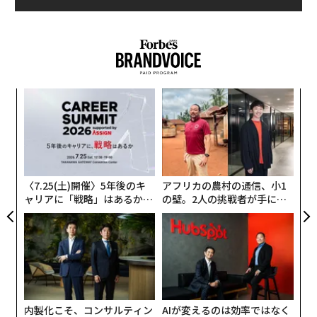
「感性を磨く」に効く3冊｜クリエイターの本棚
にまで及ぶ、慢性的な問題を起こすという。
昇進させる従業員はどう選ぶ？ 管理職が見ている8つの特徴
廉価版iPhoneの製造が間もなく開始、3月発売に向け急ピッチ
スティーブ・ジョブズの名言が何年経っても色褪せない理由
るか
〜
、く
金
個
有害な友人との関係を終わらせる方法
「
ェ
3
C
る
〈7.25(土)開催〉5年後のキ
アフリカの農村の通信、小1
advertisement
ャリアに「戦略」はあるか。
の壁。2人の挑戦者が手にし
トップエグゼクティブのキャ
た「次なる武器」
リアに触れる1日│CAREER S
UMMIT 2026
内製化こそ、コンサルティン
AIが変えるのは効率ではなく