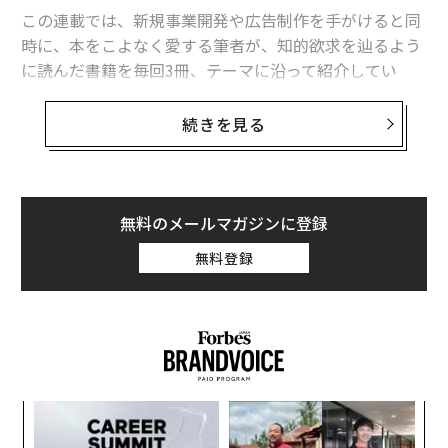
この連載では、新規事業開発や広告制作を手がけると同
時に、本をこよなく愛する筆者が、知的欲求を辿るよう
に読んだ書籍を毎回3冊、テーマに沿って紹介してい
く。第9回は、「人間関係を築く」に効く3冊。
続きを見る
私たちはしばしば自分たちのことを指して、「人（ひ
と）」ではなく、「人間（にんげん）」と言う。なぜ
か。人は常に自分と自分以外の人と関わりながら生きて
無料のメールマガジンに登録
いる。そこに「間（ま）」が生まれるからだ。
無料登録
しかし、仕事に、交友に、恋愛に、家庭に、多くの人が
人生を通じて、この「間」に悩まされる。例えば、職場
でいつも取引先に対して物怖じせず交渉し、次々に仕事
の扱いを獲得してくる頼もしい上司がいるとする。一方
で、その強気がゆえに、部下に対してはパワハラになっ
てしまっているということもある。
るか
〜
、く
金