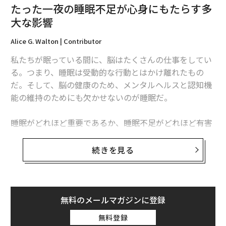
たった一夜の睡眠不足が心身にもたらす多
大な影響
1
2
Alice G. Walton | Contributor
文＝川下和彦
私たちが眠っている間に、脳はたくさんの仕事をしてい
る。つまり、睡眠は受動的な行動とはかけ離れたもの
2026年9月号発売中
だ。そして、脳の健康のため、メンタルヘルスと認知機
能の維持のためにも欠かせないのが睡眠だ。
最新号の購入はこちらから
睡眠がどれほど重要であるか、睡眠不足がどれほど有害
なものになり得るかを改めてしめす複数の研究結果が発
表されている。睡眠不足は慢性的な場合だけでなく、た
メンバーシップに登録する
続きを見る
った一晩でも有害だ。
睡眠不足が代謝や記憶などに影響を及ぼし得るというこ
とは、聞いたことがある人が多いだろう。だが、研究に
無料のメールマガジンに登録
関連記事
よれば、睡眠不足は不安やアルツハイマー病のリスクと
無料登録
も深く関わっている。さらには私たちの遺伝子のレベル