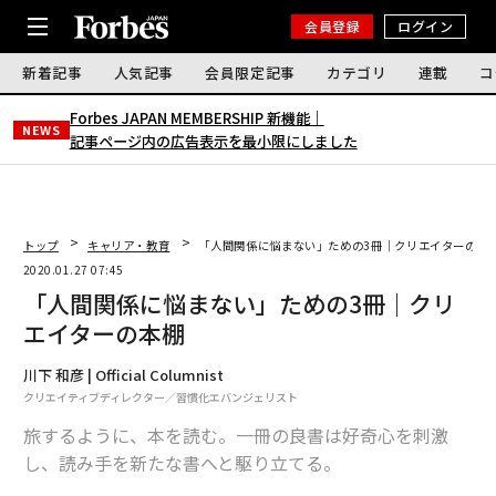
会員登録
ログイン
新着記事
人気記事
会員限定記事
カテゴリ
連載
コ
Forbes JAPAN MEMBERSHIP 新機能｜
NEWS
記事ページ内の広告表示を最小限にしました
トップ
キャリア・教育
「人間関係に悩まない」ための3冊｜クリエイターの本
2020.01.27 07:45
「人間関係に悩まない」ための3冊｜クリ
エイターの本棚
川下 和彦 | Official Columnist
クリエイティブディレクター／習慣化エバンジェリスト
旅するように、本を読む。一冊の良書は好奇心を刺激
し、読み手を新たな書へと駆り立てる。