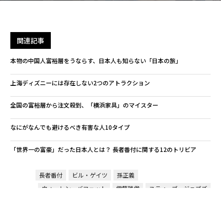
関連記事
本物の中国人富裕層をうならす、日本人も知らない「日本の旅」
上海ディズニーには存在しない2つのアトラクション
全国の富裕層から注文殺到、「横浜家具」のマイスター
なにがなんでも避けるべき有害な人10タイプ
「世界一の富豪」だった日本人とは？ 長者番付に関する12のトリビア
長者番付
ビル・ゲイツ
孫正義
ウォーレン・バフェット
伊藤雅俊
スティーブ・ジョブズ
タグ：
柳井正
三木谷浩史
ラリー・エリソン
ムケシュ・アンバニ
Apple/アップル