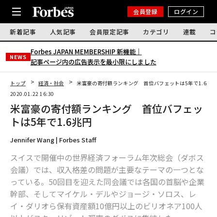
会員登録
ログイン
新着記事
人気記事
会員限定記事
カテゴリ
連載
コ
Forbes JAPAN MEMBERSHIP 新機能｜
NEWS
記事ページ内の広告表示を最小限にしました
トップ
経済・社会
米富豪の寄付額ランキング 首位バフェットは5年で1.6兆円
2020.01.22 16:30
米富豪の寄付額ランキング 首位バフェッ
トは5年で1.6兆円
Jennifer Wang | Forbes Staff
スイスで開催中の世界経済フォーラム年次総会（ダボス
会議）では、収入格差の問題が主要なテーマの一つとな
っている。50回目を迎えた同会議では各国の首脳や企業
幹部、そしてマイケル・デルやジョージ・ソロス、レ
イ・ダリオら保有資産額10億円以上のビリオネア100人