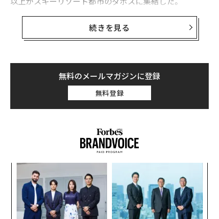
以上がスキーリゾート都市のダボスに集結した。
世界の大富豪たちは近年、一部が慈善事業への寄付額を
続きを見る
増やしているものの、多くは非営利団体に寄付を行う代
わりに自身が設立した財団に資金を投入するようになっ
ている。こうした財団の年間寄付額は多くの場合、保有
資産の5％にしか相当しない。
無料のメールマガジンに登録
無料登録
フォーブスは、世界の大富豪のうち実際に非営利団体に
対して行っている寄付額が多い人物は誰かを特定すべ
く、米調査会社シュック・リサーチと協力して2014～18
年の米富豪の寄付額を調査。寄付を宣言した額や財団へ
の寄付ではなく、実際に寄付先団体に届いた額を対象と
したランキングを作成した。
〜
金
個
パ
ェ
技
無