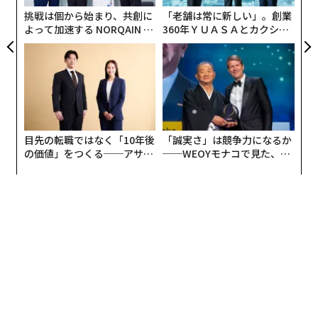
防
挑戦は個から始まり、共創に
「老舗は常に新しい」。創業
よって加速する NORQAIN JA
360年ＹＵＡＳＡとカクシン
PAN 特別座談会
CEO田尻望が語る、AIを超え
る人の価値
目先の転職ではなく「10年後
「誠実さ」は競争力になるか
の価値」をつくる──アサイ
──WEOYモナコで見た、く
ンの長期伴走型支援とは
ら寿司の経営哲学