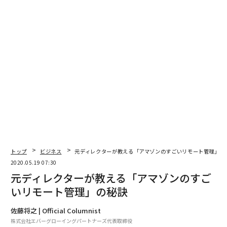
は、率直なコミュニケーションによって職場に信頼と愛
を持ち込んだことだと喝破する。いくら優秀でも、人を
大切にし、本気で人間関係にコミットする姿勢が欠けて
いたならば、成功はおぼつかない。成功するために必要
なのは必ずしも「頭のよさ」などのわかりやすい優秀さ
だけではないのだ。それでは、コミュニケーション下手
の内向型人間はどうすればいいのか？ これについて、
のちにアドビのCEOにまで上り詰めたブルース・チゼン
が出世を決めたエピソードが好例となる。──
本書で述べていることの多くは、向き不向きの要素が大
きいように思われるかもしれない。ビルはおそらく私た
ちの知るなかで最も「人間好き」な人だった。
トップ
ビジネス
元ディレクターが教える「アマゾンのすごいリモート管理」
2020.05.19 07:30
元ディレクターが教える「アマゾンのすご
では、もともとあまり外向的でない人はどうすればいい
いリモート管理」の秘訣
のか？ 練習だ。
佐藤将之 | Official Columnist
ブルース・チゼンはクラリスでビルと働き、のちにアド
株式会社エバーグローイングパートナーズ代表取締役