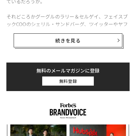
ているだろうか。
それどころかグーグルのラリー＆セルゲイ、フェイスブ
ックCOOのシェリル・サンドバーグ、ツイッターやヤフ
ー、ユーチューブのCEOまでが、この同じ師に育てられ
ている。
続きを見る
その師の名は、ビル・キャンベル。アメフトのコーチ出
身でありながら有能なプロ経営者であり、シリコンバレ
ーの数多くのリーダーたちにとってのコーチでり、メン
無料のメールマガジンに登録
ター的存在だった人物だ。
無料登録
2016年、彼が亡くなった時、その教えが永久に失われて
しまうと危機意識を抱いたのが、15年以上にわたってビ
ルに教えを受けてきたシュミットら、世界的ベストセラ
ー『How Google Works 私たちの働き方とマネジメン
ト』の著者トリオだ。
パ
技