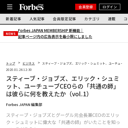
会員登録
ログイン
新着記事
人気記事
会員限定記事
カテゴリ
連載
コ
Forbes JAPAN MEMBERSHIP 新機能｜
NEWS
記事ページ内の広告表示を最小限にしました
トップ
ビジネス
スティーブ・ジョブズ、エリック・シュミット、ユーチューブCE
2020.01.26 12:30
スティーブ・ジョブズ、エリック・シュミ
ット、ユーチューブCEOらの「共通の師」
は彼らに何を教えたか（vol.1）
Forbes JAPAN 編集部
スティーブ・ジョブズとグーグル元会長兼CEOのエリッ
ク・シュミットに偉大な「共通の師」がいたことを知っ