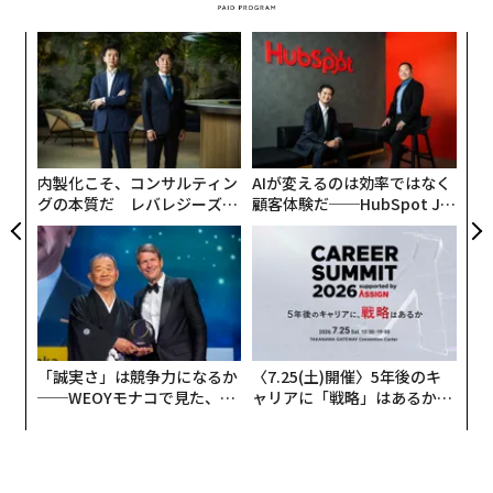
本書の著者の1人、グーグル元CEOエリック・シュミット（Getty Images）
パ
技
「まずは人の名前を覚えるようにした」とブルースは言
無
う。「エレベーターで乗り合わせた人に話しかけ、調子
〜
防
織
はどう、何に取り組んでいるのと尋ねた。カフェテリア
う
では思い切って初めての人たちと食事をした。性に合わ
新型コロナウイルス感染症緊急事態宣言後、日本の社会
T
なくても頑張ってやってみたらいい結果につながった
内製化こそ、コンサルティン
AIが変えるのは効率ではなく
は大きな変化を経験しつつある。そしてこの変化は、普
グの本質だ レバレジーズが
顧客体験だ──HubSpot Ja
よ」
段の生活はもとより、起業や組織の活動に大きな影響を
実践する、次世代ファームの
panが語る「Grow Better」
与えている。
全貌
な組織のつくり方
ブルースは、自分がアドビで成功できたのは、こうした
社交的な側面が買われたからでもあると考えている。
私もアマゾン在籍時代のリモート勤務の折、通勤など、
移動の時間がなくなることによって多少の時間的余裕が
CEOに昇格する前、彼はセールス・マーケティング畑の
出来た経験がある。皆さんも、会社で仕事するより時間
人間としては異例なことに、プロダクト責任者を引き継
「誠実さ」は競争力になるか
〈7.25(土)開催〉5年後のキ
に余裕があるな、と感じているのではないだろうか。
──WEOYモナコで見た、く
ャリアに「戦略」はあるか。
ぐよう創業者たちに要請された。ブルースがエンジニア
ら寿司の経営哲学
トップエグゼクティブのキャ
や開発者を会話に引き入れようと努力する姿を見て、エ
リアに触れる1日│CAREER S
「遠隔ではできないからやらない」はリスキー
ンジニアのリーダーたちが彼に一目置くようになったか
UMMIT 2026
らだという。