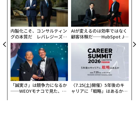
シュミットらは、自分たちの体験に加え、ビルの薫陶を
無
〜
受けた100人近くもの人物に、ビルの「成功の教え」に
防
織
ついて取材を敢行、ついに完成したのが『
う
1兆ドルコーチ──シリコンバレーのレジェンド ビル・
T
内製化こそ、コンサルティン
AIが変えるのは効率ではなく
キャンベルの成功の教え
グの本質だ レバレジーズが
顧客体験だ──HubSpot Ja
』（ダイヤモンド社刊）だ。
実践する、次世代ファームの
panが語る「Grow Better」
全貌
な組織のつくり方
同書は、現役のグーグルCEO（スンダー・ピチャイ）と
アップルCEO（ティム・クック）が並んで賛辞を寄せる
異例の1冊となり、世界21か国での発売が決まってい
る。このたび日本版が刊行されたことを記念し、「ダイ
「誠実さ」は競争力になるか
〈7.25(土)開催〉5年後のキ
ヤモンド・オンライン」からの転載で、同書の一部を数
──WEOYモナコで見た、く
ャリアに「戦略」はあるか。
回にわたって公開する。
ら寿司の経営哲学
トップエグゼクティブのキャ
リアに触れる1日│CAREER S
UMMIT 2026
優秀なのに出世しない人に欠けている「1つの行動」
──シュミットらは、ビル・キャンベルの成功の秘訣