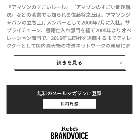
ビシステムズのCEOを務めた。
『アマゾンのすごいルール』『アマゾンのすごい問題解
決』などの著書でも知られる佐藤将之氏は、アマゾンジ
1994年にアドビに初めて入社したとき、クラリスでビル
ャパンの立ち上げメンバーとして2000年7月に入社。サ
がやっていたことを思い出して、その通りやってみよう
プライチェーン、書籍仕入れ部門を経て2005年よりオペ
としたが、そう簡単にはできなかった。
レーション部門で、2016年に同社を退職するまでディレ
クターとして国内最大級の物流ネットワークの発展に寄
与した。
続きを見る
遠隔会議も増える昨今、アマゾン式「リモート管理の秘
訣」を伝授してもらった（以下動画でも）。
無料のメールマガジンに登録
無料登録