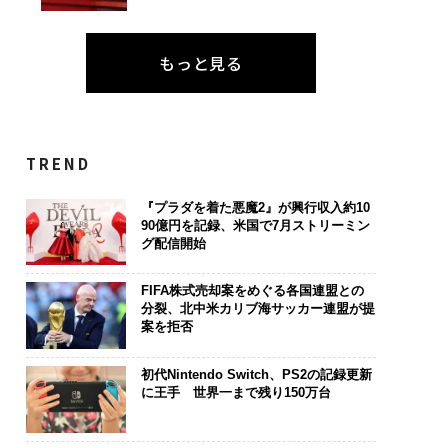
もっと見る
TREND
『プラダを着た悪魔2』が興行収入約10
90億円を記録、米国で7月ストリーミン
グ配信開始
FIFA株式売却案をめぐる各国連盟との
分裂、北中米カリブ海サッカー連盟が提
案を拒否
初代Nintendo Switch、PS2の記録更新
に王手 世界一まで残り150万台