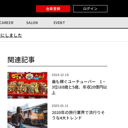
会員登録
ログイン
CAREER
SALON
EVENT
限にしました
関連記事
2019.12.19
最も稼ぐユーチューバー 1・
3位は8歳と5歳、年収20億円以
上
2020.01.11
2020年の旅行業界で流行りそ
うな4大トレンド