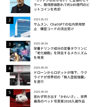
ラー、取得原価割れで約165億円のビ
ットコインを売却
2023.05.03
サムスン、ChatGPTの社内使用禁
止 機密コードの流出受け
2026.08.06
栄養ドリンク成分の定番タウリンに
「老化細胞」を除去するメカニズム
を発見
2026.08.05
ドローンからロボットが降下、ウク
ライナが世界初の「無人空挺強襲」
を遂行
2026.08.06
思わず吹き出す「かわいさ」、世界
最高のペット写真賞2026入選作品