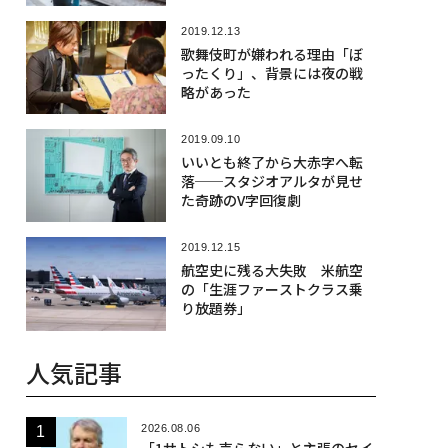
2019.12.13
歌舞伎町が嫌われる理由「ぼ
ったくり」、背景には夜の戦
略があった
2019.09.10
いいとも終了から大赤字へ転
落──スタジオアルタが見せ
た奇跡のV字回復劇
2019.12.15
航空史に残る大失敗 米航空
の「生涯ファーストクラス乗
り放題券」
人気記事
2026.08.06
「1サトシも売らない」と主張のセイ