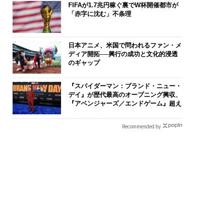
FIFAが1.7兆円稼ぐ裏でW杯開催都市が
「赤字に沈む」不条理
日本アニメ、米国で問われるファン・メ
ディア開拓──興行の成功と文化的浸透
のギャップ
『スパイダーマン：ブランド・ニュー・
デイ』が歴代最高のオープニング興収、
『アベンジャーズ／エンドゲーム』超え
Recommended by