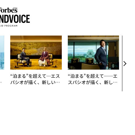
〜決
模組
装」
く”
ビジ
。
“泊まる”を超えて─エス
“泊まる”を超えて──エ
と
パシオが描く、新しい日
スパシオが描く、新しい
語
本のラグジュアリー（中
日本のラグジュアリー
値
編）
（前編）