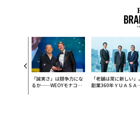
「誠実さ」は競争力にな
「老舗は常に新しい」
るか──WEOYモナコで
創業360年ＹＵＡＳＡ
見た、くら寿司の経営哲
カクシンCEO田尻望が
学
る、AIを超える人の価