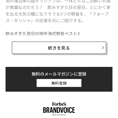
地中海沿岸の国ギリシアでは、一体どんな二日酔い対策
が常識なのだろう？ 飲みすぎた日の翌日、とにかく家
を出る元気の糧になりそうな3つの朝食を、「フォーブ
ス・ギリシャ」の記事を元にご紹介する。
飲みすぎた翌日の地中海式朝食ベスト3
1. はちみつ
続きを見る
はちみつだけ食べるのがきつい場合は、クラッカーやラ
スクと合わせて。抗酸化物質と濃縮果糖が豊富なはちみ
つは、体内からアルコール残留物をすばやく取り除くの
無料のメールマガジンに登録
に効果的といわれている。
無料登録