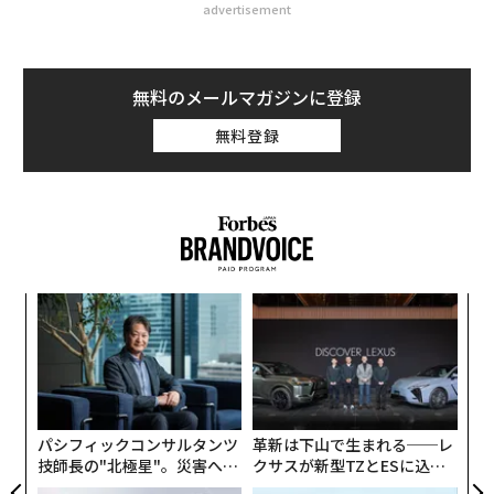
advertisement
無料のメールマガジンに登録
無料登録
伝
る
モ
な
術
た
ア
パシフィックコンサルタンツ
革新は下山で生まれる──レ
技師長の"北極星"。災害への
クサスが新型TZとESに込め
無力感を乗り越え見つけた、
た「DISCOVER」の哲学