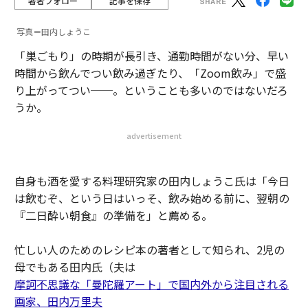
著者フォロー
記事を保存
写真＝田内しょうこ
「巣ごもり」の時期が長引き、通勤時間がない分、早い
時間から飲んでつい飲み過ぎたり、「Zoom飲み」で盛
り上がってつい──。ということも多いのではないだろ
うか。
advertisement
自身も酒を愛する料理研究家の田内しょうこ氏は「今日
は飲むぞ、という日はいっそ、飲み始める前に、翌朝の
『二日酔い朝食』の準備を」と薦める。
忙しい人のためのレシピ本の著者として知られ、2児の
母でもある田内氏（夫は
摩訶不思議な「曼陀羅アート」で国内外から注目される
画家、田内万里夫