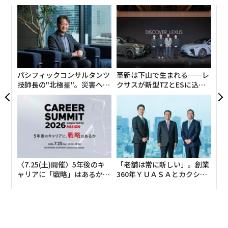
伝
る
モ
な
術
た
ア
パシフィックコンサルタンツ
革新は下山で生まれる──レ
技師長の"北極星"。災害への
クサスが新型TZとESに込め
無力感を乗り越え見つけた、
た「DISCOVER」の哲学
防災一筋20年の答え
Shutterstock
〈7.25(土)開催〉5年後のキ
「老舗は常に新しい」。創業
2. トースト
ャリアに「戦略」はあるか。
360年ＹＵＡＳＡとカクシン
トップエグゼクティブのキャ
CEO田尻望が語る、AIを超え
リアに触れる1日│CAREER S
る人の価値
1枚のトーストは、アルコールを大量に摂取した後、体
UMMIT 2026
が必要とするにちょうどいい分量の炭水化物だ。トース
トは食べ心地が軽くて消化しやすく、辛い二日酔いの朝