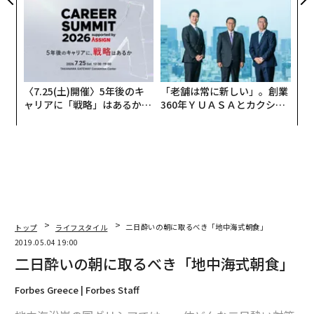
防災一筋20年の答え
〈7.25(土)開催〉5年後のキ
「老舗は常に新しい」。創業
ャリアに「戦略」はあるか。
360年ＹＵＡＳＡとカクシン
トップエグゼクティブのキャ
CEO田尻望が語る、AIを超え
リアに触れる1日│CAREER S
る人の価値
UMMIT 2026
トップ
ライフスタイル
二日酔いの朝に取るべき「地中海式朝食」
2019.05.04 19:00
二日酔いの朝に取るべき「地中海式朝食」
Forbes Greece | Forbes Staff