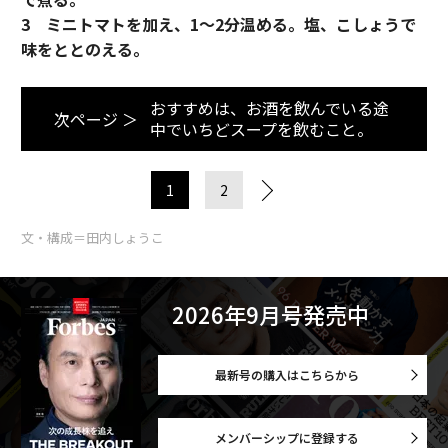
3 ミニトマトを加え、1～2分温める。塩、こしょうで
味をととのえる。
おすすめは、お酒を飲んでいる途
次ページ ＞
中でいちどスープを飲むこと。
1
2
文・構成＝田内しょうこ
2026年9月号発売中
最新号の購入はこちらから
メンバーシップに登録する