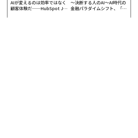
のことではないでしょうか。
AIが変えるのは効率ではなく
〜決断する人のAI〜AI時代の
1
2
顧客体験だ──HubSpot Ja
金融パラダイムシフト、「超
panが語る「Grow Better」
個別化」の核心 【MUFG×ウ
な組織のつくり方
ェルスナビ×PwC】
文・構成＝石井節子
2026年9月号発売中
最新号の購入はこちらから
メンバーシップに登録する
関連記事
Shutterstock
「国や社会に対する意識」18歳調査。日本と世界の回答に驚異的乖離