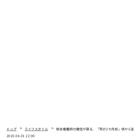
泉谷閑示氏
トップ
ライフスタイル
現役看護師の僧侶が語る、「死の3カ月前」頃から起こ
2020.04.01 22:00
「悩みというより、もしかしたらそれは、親からの『解