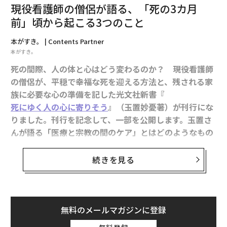
現役看護師の僧侶が語る、「死の3カ月
放』であると捉えてもいいかもしれませんよ。かつての
前」頃から起こる3つのこと
親の、ある意味威圧的で、完璧なイメージが壊れること
で、それに縛られていた自分が楽になるということも起
本がすき。 | Contents Partner
こり得るのです。
本がすき。
死の間際、人の体と心はどう変わるのか？ 現役看護師
私はセラピーでクライアントに、幼い頃に見上げたイメ
の僧侶が、平穏で幸福な死を迎える方法と、残される家
ージのままで親を捉え続けていることが、現在のあなた
族に必要な心の準備を記した光文社新書『
の人生を窮屈にしている原因になっているかもしれない
死にゆく人の心に寄りそう
』（玉置妙憂著）が刊行にな
と話すことがあります」
りました。刊行を記念して、一部を公開します。玉置さ
んが語る「医療と宗教の間のケア」とはどのようなもの
とくに支配的・強権的な親の場合、親は、子どもにとっ
なのでしょうか？
て「超自我の権化」のような存在になっているもの。そ
続きを見る
れにずっと監視され、上から目線で評価され続けること
関連記事：
脳解剖で検証、「死の30秒前」に起きること
で、大人になっても人生に負の影響を及ぼし続けている
現役看護師の僧侶が語る、「死の1カ月前」頃から起こ
臨床例は、実は驚くほど多いというのである。
る3つのこと
無料のメールマガジンに登録
「親のイメージというものは、意識的に上書きして書き
換えないと変わらないもの。それをしないと、中年にな