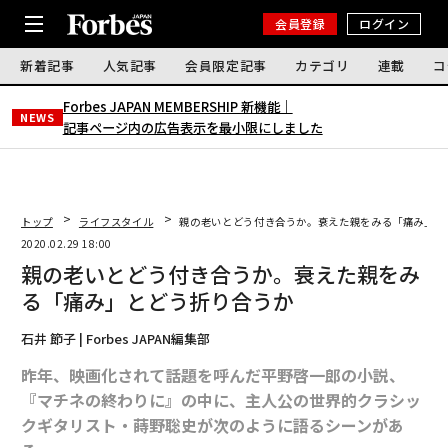
会員登録
ログイン
新着記事
人気記事
会員限定記事
カテゴリ
連載
コ
Forbes JAPAN MEMBERSHIP 新機能｜
NEWS
記事ページ内の広告表示を最小限にしました
トップ
ライフスタイル
親の老いとどう付き合うか。衰えた親をみる「痛み」と
2020.02.29 18:00
親の老いとどう付き合うか。衰えた親をみ
る「痛み」とどう折り合うか
石井 節子 | Forbes JAPAN編集部
昨年、映画化されて話題を呼んだ平野啓一郎の小説、
『マチネの終わりに』の中に、主人公の世界的クラシッ
クギタリスト・蒔野聡史が次のように語るシーンがあ