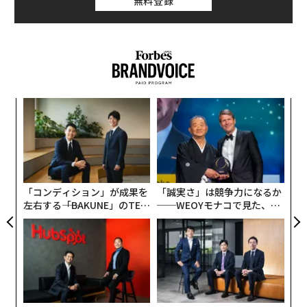
無料登録
1. 外界に興味がなくなり、内に興味が向く
っても親との関係を変えていけないのです」と泉谷氏は
指摘する。
まず初めに、死にゆくとき、人の体と心にどのような変
「人間が歪む原因は、ほぼ100％親との関係の中で生ず
化が起こるかを見ていきましょう。
ると言っていいかも知れません。親だって、当然、不完
全な人間に過ぎないはずで、さまざまな歪みや未熟さを
人には個人差がありますから、必ずしもこの通りになる
パ
持ち合わせている。にもかかわらず、家庭という密室の
技
わけではありませんが、だいたいの流れを知っておけ
中では、あたかも『神』のような顔をして君臨してしま
無
ば、いざというとき慌てずに済みます。
な
防
いがち。しかし、それによって子どもの自己肯定感が不
術
当に損なわれてしまったり、認知が歪められてしまった
た
死の予兆は、おおむね3カ月前から現れ始めます。
ア
りするのは、実によくあることなんです」
「コンディション」が成果を
「誠実さ」は競争力になるか
左右する――「BAKUNE」のTEN
──WEOYモナコで見た、く
多くの場合初めに現れるのは、外に向かうベクトルがな
その「神」を殺さないと、人はなかなか本当の自分には
TIALが支える「挑戦者の明
ら寿司の経営哲学
くなって、内向きになることです。人に会ったり出かけ
日」
なれない、というのである。
たりしなくなり、世の中で起こっていることにも興味が
なくなって、テレビや新聞も見たくなくなります。特に
これといって体がつらいわけではありません。考えてみ
次ページ ＞
「神」のように見える親
れば、死に向かうとき外界に興味がなくなるのは、当然