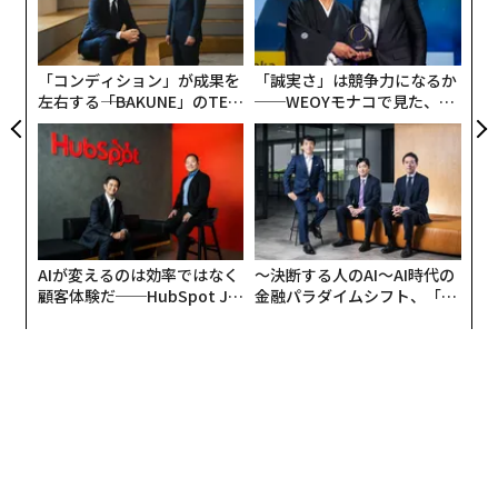
過去の思い出とどう付き合っていくべきか。
防
術
た
ロングセラー『「普通がいい」という病〜「自分を取り
ア
「コンディション」が成果を
「誠実さ」は競争力になるか
もどす」』 や『仕事なんか生きがいにするな：生きる意
左右する――「BAKUNE」のTEN
──WEOYモナコで見た、く
味を再び考える』などの著書で知られ、独自の療法によ
TIALが支える「挑戦者の明
ら寿司の経営哲学
って多くの患者を助けてきた精神科医でもある泉谷閑示
日」
氏に聞いた。
泉谷クリニックのインターホンを押すと、診察室にも使
われているらしい部屋へと招き入れられた。静謐そのも
AIが変えるのは効率ではなく
〜決断する人のAI〜AI時代の
顧客体験だ──HubSpot Ja
金融パラダイムシフト、「超
のの空間に、白檀の香りがかすかにただよう。天井まで
panが語る「Grow Better」
個別化」の核心 【MUFG×ウ
ぎっしりと本で埋め尽くされた本棚が目を引いた。
な組織のつくり方
ェルスナビ×PwC】
そして泉谷氏から開口一番、「親の老いた姿を見るこ
と、それは本当に『悩み』なのでしょうか？」と逆に問
われる。