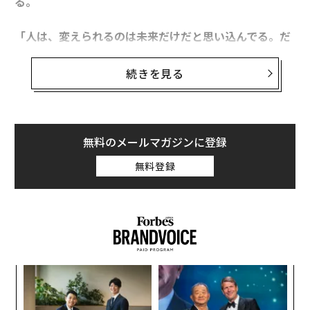
る。
「人は、変えられるのは未来だけだと思い込んでる。だ
けど、実際は、未来は常に過去を変えてるんです。変え
られるとも言えるし、変わってしまうとも言える。過去
続きを見る
は、それくらい繊細で、感じやすいものじゃないです
か？」
実は、筆者は最近、蒔野の言葉通り、「未来（過去から
無料のメールマガジンに登録
見れば現在）が過去を変える」ことで苦しんでいる友人
無料登録
に複数出会った。それまで自分を毅然と叱っていた親が
年を取り、衰えたその姿が自分の子供時代の思い出を侵
食していると感じる、あるいは、母親の老化を受容でき
ない妻をどうケアすべきか悩んでいる、と聞かされたの
だ。少なくとも筆者の周囲に、親の「老い」で悩む人は
少なくない。
パ
技
われわれは親の「老い」をどう受け止め、親と過ごした
無
な