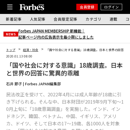
会員登録
ログイン
新着記事
人気記事
会員限定記事
カテゴリ
連載
コ
Forbes JAPAN MEMBERSHIP 新機能｜
NEWS
記事ページ内の広告表示を最小限にしました
トップ
経済・社会
「国や社会に対する意識」18歳調査。日本と世界の回答に
2020.01.13 08:00
「国や社会に対する意識」18歳調査。日本
と世界の回答に驚異的乖離
石井 節子 | Forbes JAPAN編集部
民法改正を受けて、2022年4月には成人年齢が18歳に引
き下げられる。そんな中、日本財団が2019年9月下旬〜1
0月上旬に「18歳意識調査」を実施した。インド、イン
ドネシア、韓国、ベトナム、中国、イギリス、アメリ
カ、ドイツ、そして日本の17～19歳、各1000人を対象