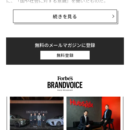
に、「国や社会に対する意識」を聞いたものだ。
結果は、たとえば「将来の夢を持っている」について、
続きを見る
他国が「すべて80%以上」のなかで日本は60.1％、「自
分で国や社会を変えられると思う」も他国に比して突出
して低い18.3％（アメリカ 65.7％）というものだった。
また「自分の国の将来は良くなる」と答えたのはわずか
無料のメールマガジンに登録
9.6％（中国 96.2％）など、驚くべき数字となった。
無料登録
なぜなのか。ロングセラー『「普通がいい」という病〜
「自分を取りもどす」』や『仕事なんか生きがいにする
な：生きる意味を再び考える』などの著書で知られ、独
自の療法で多くの患者の再生を助けてきた精神科医の泉
谷閑示氏に、その理由を訊いた。
ィン
な
ズが
術
ムの
た
人間も、かつては空腹につき動かされ、食糧を求めて行
年後
挑
ア
サイ
よっ
動していたが、物質的にある程度満足し、「絶対的な欠
PA
乏から解放された」ことでその行動原理は変わったとす