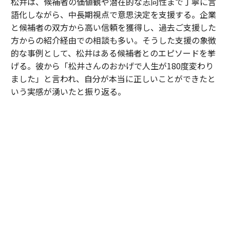
松井は、候補者の価値観や潜在的な志向性まで丁寧に言
語化しながら、中長期視点で意思決定を支援する。企業
と候補者の双方から高い信頼を獲得し、過去ご支援した
方からの紹介経由での相談も多い。そうした支援の象徴
的な事例として、松井はある候補者とのエピソードを挙
げる。彼から「松井さんのおかげで人生が180度変わり
ました」と言われ、自分が本当に正しいことができたと
いう実感が湧いたと振り返る。
「30歳手前のある候補者は、中高一貫校から大手メーカ
ーへ進み、次のキャリアとして成長フェーズにある企業
への転職を検討していました。しかし、それまで歩んで
きた道とは異なる選択だったこともあり、『やはりこの
ままでいいのではないか』と何度も迷われていました。
私は特定の企業や環境を勧めたかったわけではありませ
ん。ただ、ご本人が対話を重ねる中で見えてきた価値観
や将来像を考えたとき、その選択を後悔しないために