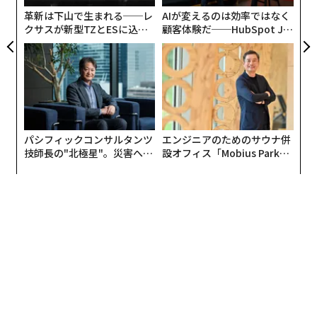
る泉谷氏は、この「ハングリー・モチベーション」時代
革新は下山で生まれる──レ
AIが変えるのは効率ではなく
クサスが新型TZとESに込め
顧客体験だ──HubSpot Ja
の終焉と「18歳意識調査」の相関をどう読み解いたのだ
た「DISCOVER」の哲学
panが語る「Grow Better」
ろうか。
な組織のつくり方
今回の調査の結果で、「自分を大人」「責任ある社会の
一員」と考えている日本の若者は約30～40％と、他国の
3分の1から半数近くにとどまり、「将来の夢を持ってい
る」「国に解決したい社会課題がある」との回答も、他
パシフィックコンサルタンツ
エンジニアのためのサウナ併
技師長の"北極星"。災害への
設オフィス「Mobius Park」
国に比べ30％近く低い数字となっている。
無力感を乗り越え見つけた、
がオープン──タマディック
防災一筋20年の答え
が健康経営を徹底する理由
さらに「自分で国や社会を変えられると思う」は5人に1
人、日本以外ではもっとも低い韓国と比べても半数以下
であった。