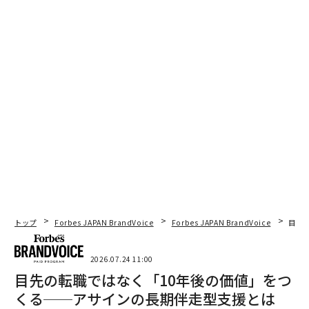
トップ
Forbes JAPAN BrandVoice
Forbes JAPAN BrandVoice
目先
2026.07.24 11:00
目先の転職ではなく「10年後の価値」をつ
くる──アサインの長期伴走型支援とは