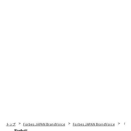
トップ
Forbes JAPAN BrandVoice
Forbes JAPAN BrandVoice
「老