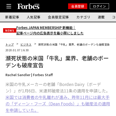
会員登録
ログイン
新着記事
人気記事
会員限定記事
カテゴリ
連載
コ
Forbes JAPAN MEMBERSHIP 新機能｜
NEWS
記事ページ内の広告表示を最小限にしました
トップ
ビジネス
瀕死状態の米国「牛乳」業界、老舗のボーデンも破産宣告
2020.01.07 16:30
瀕死状態の米国「牛乳」業界、老舗のボー
デンも破産宣告
Rachel Sandler | Forbes Staff
米国の牛乳メーカーの老舗「Borden Dairy（ボーデ
ン）」が1月6日、米連邦破産法11条の適用を申請した。
米国では消費者の牛乳離れが進み、昨年11月には最大手
の「ディーン・フーズ（Dean Foods）」も破産法の適用
を申請していた。