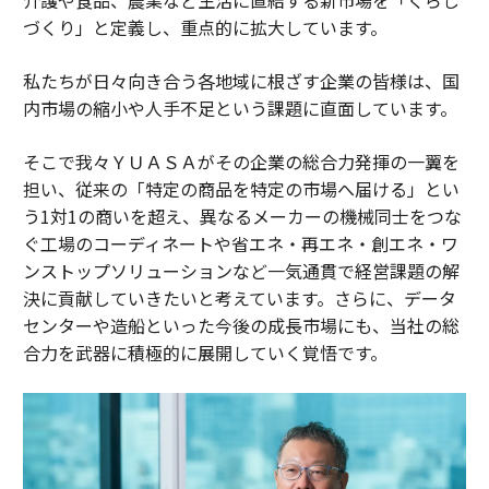
づくり」と定義し、重点的に拡大しています。
私たちが日々向き合う各地域に根ざす企業の皆様は、国
内市場の縮小や人手不足という課題に直面しています。
そこで我々ＹＵＡＳＡがその企業の総合力発揮の一翼を
担い、従来の「特定の商品を特定の市場へ届ける」とい
う1対1の商いを超え、異なるメーカーの機械同士をつな
ぐ工場のコーディネートや省エネ・再エネ・創エネ・ワ
ンストップソリューションなど一気通貫で経営課題の解
決に貢献していきたいと考えています。さらに、データ
センターや造船といった今後の成長市場にも、当社の総
合力を武器に積極的に展開していく覚悟です。