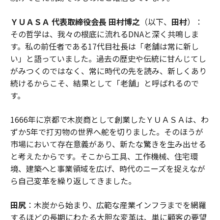
ＹＵＡＳＡ 代表取締役会長 田村博之
（以下、
田村
）：
その哲学は、我々の根底に流れるDNAと深く共鳴しま
す。私の前任者である17代目社長は「老舗は常に新し
い」と語っていました。過去の歴史や伝統に甘んじてし
がみつくのではなく、常に時代の先を読み、新しくあり
続けるからこそ、結果として「老舗」と呼ばれるので
す。
1666年に京都で木炭商として創業したＹＵＡＳＡは、わ
ずか5年で打刃物の世界へ舵を切りました。そのほうが
市場において存在意義があり、新たな驚きを生み出せる
と考えたからです。そこから工具、工作機械、住宅環
境、建築へと事業領域を広げ、時代のニーズを捉えなが
ら自己変革を繰り返してきました。
田尻
：木炭から始まり、広範な産業インフラまでを網羅
するほどの長期にわたる大胆な変革は、単に顧客の要望