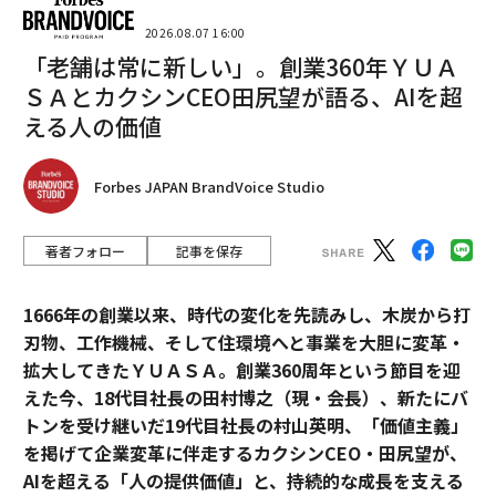
2026.08.07 16:00
「老舗は常に新しい」。創業360年ＹＵＡ
ＳＡとカクシンCEO田尻望が語る、AIを超
える人の価値
Forbes JAPAN BrandVoice Studio
著者フォロー
記事を保存
1666年の創業以来、時代の変化を先読みし、木炭から打
刃物、工作機械、そして住環境へと事業を大胆に変革・
拡大してきたＹＵＡＳＡ。創業360周年という節目を迎
えた今、18代目社長の田村博之（現・会長）、新たにバ
トンを受け継いだ19代目社長の村山英明、「価値主義」
を掲げて企業変革に伴走するカクシンCEO・田尻望が、
AIを超える「人の提供価値」と、持続的な成長を支える