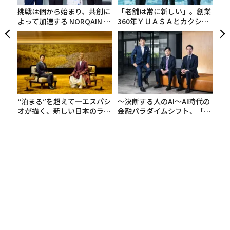
リア
挑戦は個から始まり、共創に
「老舗は常に新しい」。創業
UM
よって加速する NORQAIN JA
360年ＹＵＡＳＡとカクシン
PAN 特別座談会
CEO田尻望が語る、AIを超え
る人の価値
“泊まる”を超えて─エスパシ
〜決断する人のAI〜AI時代の
オが描く、新しい日本のラグ
金融パラダイムシフト、「超
ジュアリー（中編）
個別化」の核心 【MUFG×ウ
ェルスナビ×PwC】