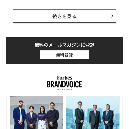
ボーデンは声明で、事業継続が困難なレベルの債務超過
に陥ったと述べ、原料コストの上昇と市場の縮小により
続きを見る
牛乳業界が苦境に直面していると指摘した。同社は破産
手続きを進めつつ、当面は事業を継続するとしているも
のの、その後の見通しは明らかにしていない。テキサス
州ダラス本拠のボーデンは、3300人の従業員を抱えてい
無料のメールマガジンに登録
る。
無料登録
「当社は過去18カ月にわたり事業再編の努力を続けてき
たが、コスト上昇や市場環境の悪化により、牛乳業界は
非常に困難な状況に直面している」と、ボーデンCEOの
Tony Sarsamは声明で述べた。
ナ併
伝
k」
る
ック
モ
〈7
由
ャ
ト