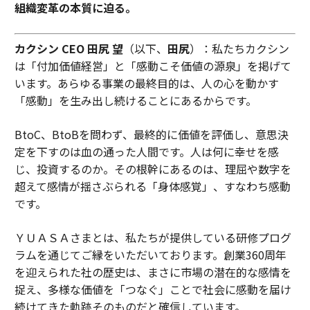
組織変革の本質に迫る。
カクシン CEO 田尻 望
（以下、
田尻
）：私たちカクシン
は「付加価値経営」と「感動こそ価値の源泉」を掲げて
います。あらゆる事業の最終目的は、人の心を動かす
「感動」を生み出し続けることにあるからです。
BtoC、BtoBを問わず、最終的に価値を評価し、意思決
定を下すのは血の通った人間です。人は何に幸せを感
じ、投資するのか。その根幹にあるのは、理屈や数字を
超えて感情が揺さぶられる「身体感覚」、すなわち感動
です。
ＹＵＡＳＡさまとは、私たちが提供している研修プログ
ラムを通じてご縁をいただいております。創業360周年
を迎えられた社の歴史は、まさに市場の潜在的な感情を
捉え、多様な価値を「つなぐ」ことで社会に感動を届け
続けてきた軌跡そのものだと確信しています。