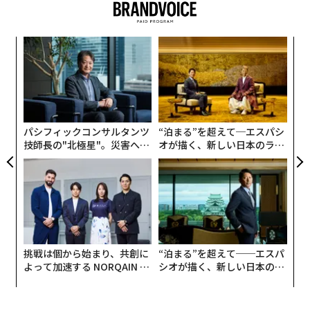
ファーストクラスCAの心をつかんだ マナーを超えた
「気くばり」
創業
革
』（青春出版社）も上梓した清水裕美子氏に、どんな乗
シン
ク
客が好印象を残すのか、その具体的な例を聞いた。清水
超え
た「
A
氏は、日本航空（JAL）の客室乗務員として国際線ビジ
顧客
ネスクラス、ファーストクラスなど中心に約5年乗務し
pa
た経験を生かし、セミナー、メディアなどで活動するほ
な
パシフィックコンサルタンツ
“泊まる”を超えて─エスパシ
か、「株式会社シーエーメディアエージェンシー」代
技師長の"北極星"。災害への
オが描く、新しい日本のラグ
表、All Aboutビューティー担当ガイドも務めている。
無力感を乗り越え見つけた、
ジュアリー（中編）
防災一筋20年の答え
>関連記事
ファーストクラスの乗客は、白い服にコーヒーをこぼさ
れた時にどうするか｜元ファーストクラスCAに聞く一流
の共通点 #4
挑戦は個から始まり、共創に
“泊まる”を超えて──エスパ
はこちら
よって加速する NORQAIN JA
シオが描く、新しい日本のラ
PAN 特別座談会
グジュアリー（前編）
1日に何百人というお客様との出会いがあるCA（客室乗