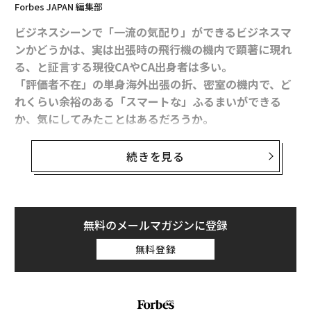
Forbes JAPAN 編集部
ビジネスシーンで「一流の気配り」ができるビジネスマ
ンかどうかは、実は出張時の飛行機の機内で顕著に現れ
る、と証言する現役CAやCA出身者は多い。
「評価者不在」の単身海外出張の折、密室の機内で、ど
れくらい余裕のある「スマートな」ふるまいができる
か、気にしてみたことはあるだろうか。
実はCAは意外と乗客を見ているし、好印象を残した乗客
続きを見る
は記憶に残り、再搭乗の際にもすぐにわかるという。逆
に最悪の印象の乗客についても然りだ。
次回の出張時の行きの機内では、自身が「気配りのプ
無料のメールマガジンに登録
ロ」であるCAたちに一目置かれるような配慮を実践して
無料登録
みてはどうだろう。現地での会議やプレゼンという「本
番」に、意外と生きるかもしれない。
『