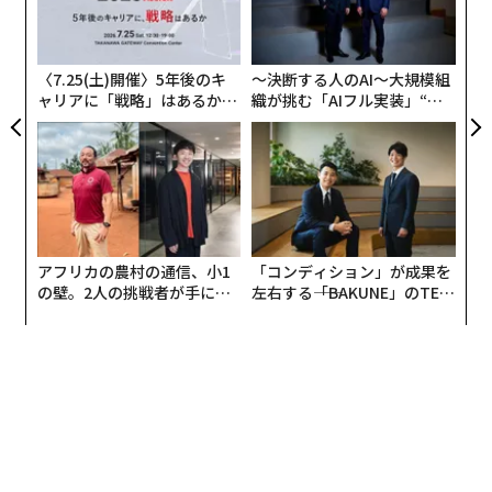
由
3
C
る
〈7.25(土)開催〉5年後のキ
〜決断する人のAI〜大規模組
ャリアに「戦略」はあるか。
織が挑む「AIフル実装」“使
トップエグゼクティブのキャ
う”企業から“動く”企業へ【N
リアに触れる1日│CAREER S
TTドコモビジネス×PwC】
UMMIT 2026
アフリカの農村の通信、小1
「コンディション」が成果を
の壁。2人の挑戦者が手にし
左右する――「BAKUNE」のTEN
た「次なる武器」
TIALが支える「挑戦者の明
日」