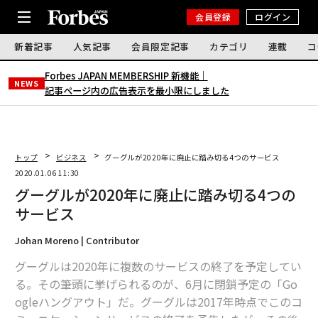
会員登録
ログイン
新着記事
人気記事
会員限定記事
カテゴリ
連載
コ
Forbes JAPAN MEMBERSHIP 新機能｜
NEWS
記事ページ内の広告表示を最小限にしました
トップ
ビジネス
グーグルが2020年に廃止に踏み切る4つのサービス
2020.01.06 11:30
グーグルが2020年に廃止に踏み切る4つの
サービス
Johan Moreno | Contributor
グーグルは2020年に複数のサービスの終了を予定してい
る。その筆頭に挙げられるのが、6月に閉鎖予定の「Go
ogleハングアウト」だ。グーグルは2017年時点でこのコ