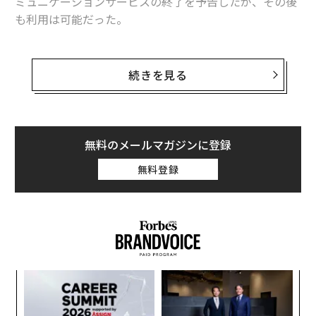
ミュニケーションサービスの終了を予告したが、その後
も利用は可能だった。
大幅なスケジュール遅延の後、グーグルはビジネス版G
Suiteのハングアウト利用者らを2020年6月までに、新サ
続きを見る
ービスのハングアウトChatとハングアウトMeetに移行
させようとしている。
コンシューマ版のハングアウト利用者らも今後、Chatと
無料のメールマガジンに登録
Meetに移行させられる予定だが、グーグルは明確なスケ
無料登録
ジュールを示していない。
ナ併
“
k」
オ
ック
ジ
「