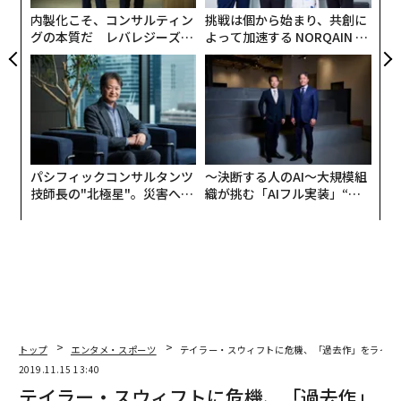
ェ
内製化こそ、コンサルティン
挑戦は個から始まり、共創に
グの本質だ レバレジーズが
よって加速する NORQAIN JA
実践する、次世代ファームの
PAN 特別座談会
全貌
パシフィックコンサルタンツ
〜決断する人のAI〜大規模組
技師長の"北極星"。災害への
織が挑む「AIフル実装」“使
無力感を乗り越え見つけた、
う”企業から“動く”企業へ【N
防災一筋20年の答え
TTドコモビジネス×PwC】
トップ
エンタメ・スポーツ
テイラー・スウィフトに危機、「過去作」をライブ
2019.11.15 13:40
テイラー・スウィフトに危機、「過去作」