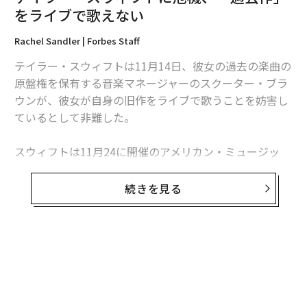
編集＝上田裕資
をライブで歌えない
Rachel Sandler | Forbes Staff
2026年9月号発売中
テイラー・スウィフトは11月14日、彼女の過去の楽曲の
原盤権を保有する音楽マネージャーのスクーター・ブラ
ウンが、彼女が自身の旧作をライブで歌うことを妨害し
最新号の購入はこちらから
ているとして非難した。
メンバーシップに登録する
スウィフトは11月24に開催のアメリカン・ミュージッ
ク・アワード（AMA）で、過去作のメドレーを披露する
予定だった。しかし、ブラウンと彼女の旧所属レーベル
続きを見る
の「ビッグマシン・レコード」CEOのスコット・ボーチ
ェッタらが、彼女が最新アルバムの「Lover」以前に発
関連記事
表した全ての楽曲をライブで歌うことを、阻止しようと
テイラー・スウィフトに危機、「過去作」をライブで歌えない
しているという。
無料のメールマガジンに登録
無料登録
やがて、コンテンツは「テンセント」に呑み込まれる
ジャスティン・ビーバーやアリアナ・グランデ、カニ
エ・ウェストのマネージャーを務める音楽マネージャ