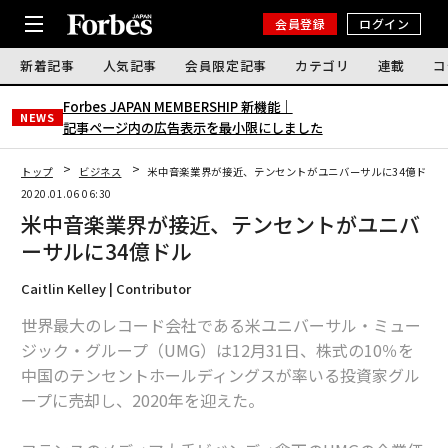
会員登録
ログイン
新着記事
人気記事
会員限定記事
カテゴリ
連載
コ
Forbes JAPAN MEMBERSHIP 新機能｜
NEWS
記事ページ内の広告表示を最小限にしました
トップ
ビジネス
米中音楽業界が接近、テンセントがユニバーサルに34億ドル
2020.01.06 06:30
米中音楽業界が接近、テンセントがユニバ
ーサルに34億ドル
Caitlin Kelley | Contributor
世界最大のレコード会社である米ユニバーサル・ミュー
ジック・グループ（UMG）は12月31日、株式の10％を
中国のテンセントホールディングスが率いる投資家グル
ープに売却し、2020年を迎えた。