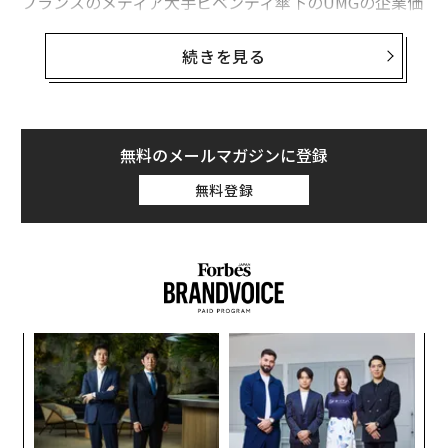
フランスのメディア大手ビベンディ傘下のUMGの企業価
値は336億ドルとされており、テンセントは10％の株式
の対価として34億ドル（3700億円）を支払った。契約に
続きを見る
は、2021年1月15日までの期間に、テンセントが追加で
最大10％の株式を入手するオプションも盛り込まれてい
る。
無料のメールマガジンに登録
この動きは2社のグローバル拡大を加速させることにな
無料登録
る。テンセントは今後、UMGが保有するテイラー・スウ
ィフトやビートルズ、レディ・ガガなどの人気アーティ
ストの楽曲を利用可能になる。
ナ併
目
k」
の
ック
ン
〜
由
金
個