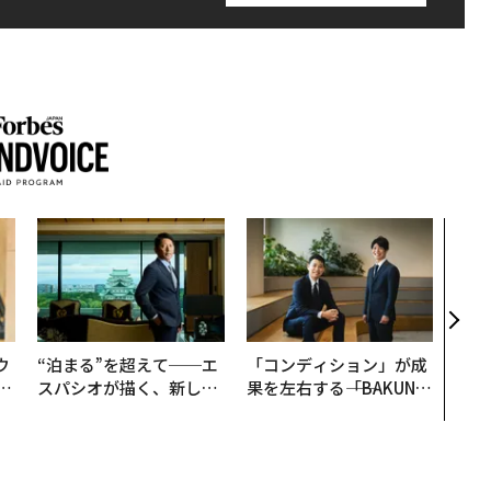
「老
創業
カク
る、
ウ
“泊まる”を超えて──エ
「コンディション」が成
u
スパシオが描く、新しい
果を左右する――「BAKUN
─
日本のラグジュアリー
E」のTENTIALが支える
営
（前編）
「挑戦者の明日」