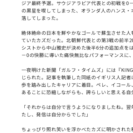
ジア最終予選。サウジアラビア代表との初戦を0－
の黒星を喫してしまった、オランダ人のハンス・
落してしまった。
絶体絶命の日本を鮮やかなゴールで蘇生させた人
ていたカズだった。北朝鮮代表との第3戦の前半2
シストから中山雅史が決めた後半6分の追加点をは
－0の快勝に導いた痛快無比なパフォーマンスに
一夜明けた新聞「ガルフ・タイムズ」には『KING
じられた。記事を執筆した同紙のイギリス人記者
歩を踏み出したキャリアに着目。ペレ、イコール
あることに恐縮しながらも、誇らしいと思える自
「それからは自分で言うようになりましたね。翌年
たし、発信は自分からでした」
ちょっぴり照れ笑いを浮かべたカズに明かされた