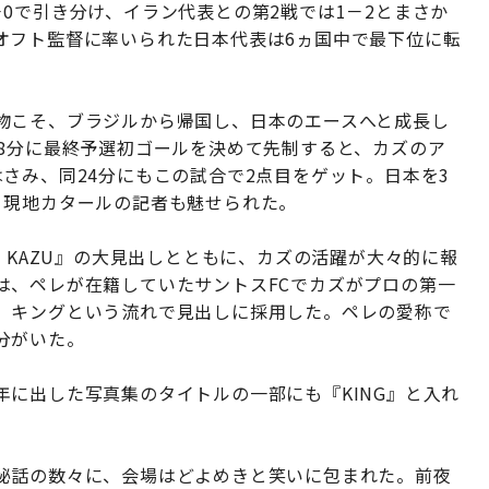
0で引き分け、イラン代表との第2戦では1－2とまさか
オフト監督に率いられた日本代表は6ヵ国中で最下位に転
物こそ、ブラジルから帰国し、日本のエースへと成長し
8分に最終予選初ゴールを決めて先制すると、カズのア
さみ、同24分にもこの試合で2点目をゲット。日本を3
、現地カタールの記者も魅せられた。
 KAZU』の大見出しとともに、カズの活躍が大々的に報
は、ペレが在籍していたサントスFCでカズがプロの第一
、キングという流れで見出しに採用した。ペレの愛称で
分がいた。
に出した写真集のタイトルの一部にも『KING』と入れ
秘話の数々に、会場はどよめきと笑いに包まれた。前夜