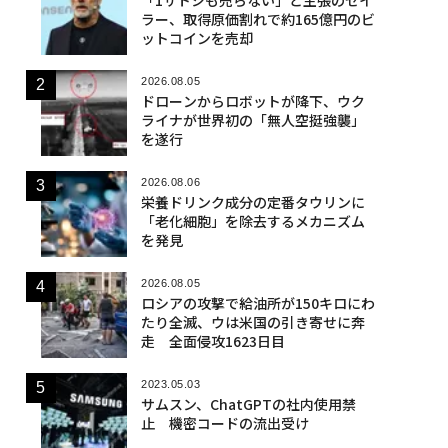
ラー、取得原価割れで約165億円のビ
ットコインを売却
2026.08.05
ドローンからロボットが降下、ウク
ライナが世界初の「無人空挺強襲」
を遂行
2026.08.06
栄養ドリンク成分の定番タウリンに
「老化細胞」を除去するメカニズム
を発見
2026.08.05
ロシアの攻撃で給油所が150キロにわ
たり全滅、ウは米国の引き寄せに奔
走 全面侵攻1623日目
2023.05.03
サムスン、ChatGPTの社内使用禁
止 機密コードの流出受け