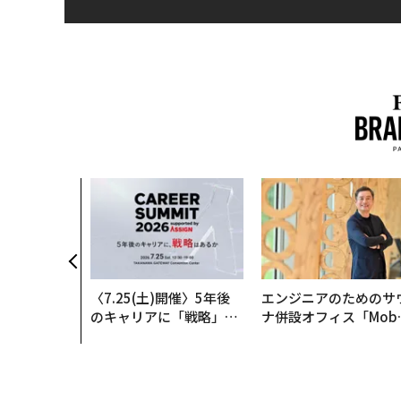
〈7.25(土)開催〉5年後
エンジニアのためのサ
のキャリアに「戦略」は
ナ併設オフィス「Mobi
あるか。トップエグゼク
s Park」がオープン─
ティブのキャリアに触れ
タマディックが健康経
る1日│CAREER SUMMI
を徹底する理由
T 2026