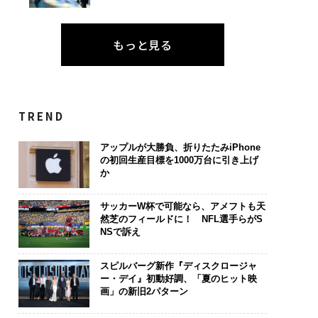
もっと見る
TREND
アップルが大勝負、折りたたみiPhone
の初回生産目標を1000万台に引き上げ
か
サッカーW杯で可能なら、アメフトも天
然芝のフィールドに！ NFL選手らがS
NSで訴え
スピルバーグ新作『ディスクロージャ
ー・デイ』初動好調、「夏のヒット映
画」の新旧2パターン