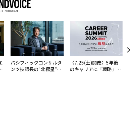
革新
─レ
Sに
R」
エ
パシフィックコンサルタ
〈7.25(土)開催〉5年後
い
ンツ技師長の"北極星"。
のキャリアに「戦略」は
災害への無力感を乗り越
あるか。トップエグゼク
え見つけた、防災一筋20
ティブのキャリアに触れ
年の答え
る1日│CAREER SUMMI
T 2026