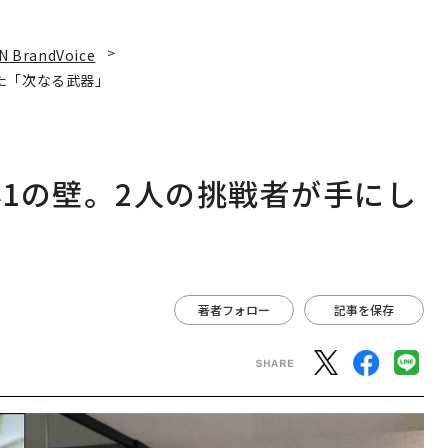
N BrandVoice
た「次なる武器」
1の壁。2人の挑戦者が手にし
著者フォロー
記事を保存