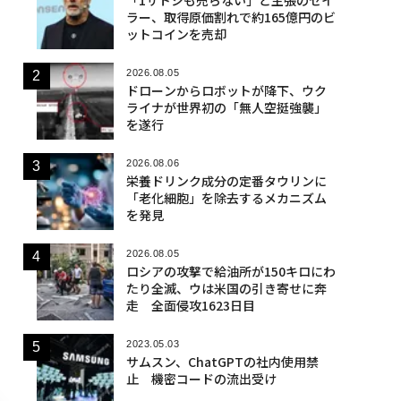
ラー、取得原価割れで約165億円のビ
ットコインを売却
2026.08.05
ドローンからロボットが降下、ウク
ライナが世界初の「無人空挺強襲」
を遂行
2026.08.06
栄養ドリンク成分の定番タウリンに
「老化細胞」を除去するメカニズム
を発見
2026.08.05
ロシアの攻撃で給油所が150キロにわ
たり全滅、ウは米国の引き寄せに奔
走 全面侵攻1623日目
2023.05.03
サムスン、ChatGPTの社内使用禁
止 機密コードの流出受け