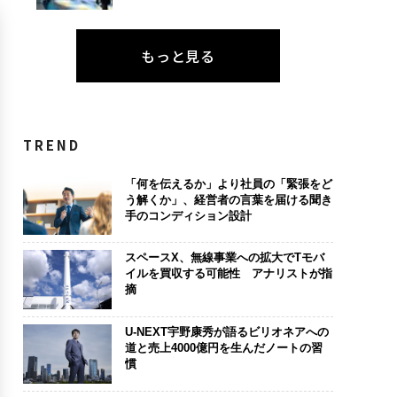
もっと見る
TREND
「何を伝えるか」より社員の「緊張をど
う解くか」、経営者の言葉を届ける聞き
手のコンディション設計
スペースX、無線事業への拡大でTモバ
イルを買収する可能性 アナリストが指
摘
U-NEXT宇野康秀が語るビリオネアへの
道と売上4000億円を生んだノートの習
慣