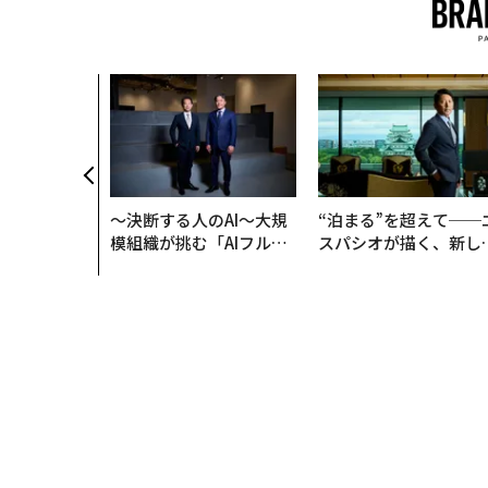
、コンサルテ
質だ レバレ
践する、次世
の全貌
〜決断する人のAI〜大規
“泊まる”を超えて──
模組織が挑む「AIフル実
スパシオが描く、新し
装」“使う”企業から“動
日本のラグジュアリー
く”企業へ【NTTドコモ
（前編）
ビジネス×PwC】