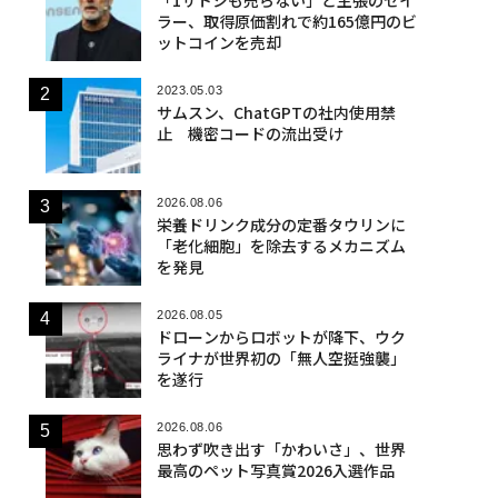
ラー、取得原価割れで約165億円のビ
ットコインを売却
2023.05.03
サムスン、ChatGPTの社内使用禁
止 機密コードの流出受け
2026.08.06
栄養ドリンク成分の定番タウリンに
「老化細胞」を除去するメカニズム
を発見
2026.08.05
ドローンからロボットが降下、ウク
ライナが世界初の「無人空挺強襲」
を遂行
2026.08.06
思わず吹き出す「かわいさ」、世界
最高のペット写真賞2026入選作品