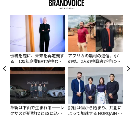
“
オ
ジ
“
シ
グ
伝統を礎に、未来を再定義す
アフリカの農村の通信、小1
る 125年企業BATが挑むス
の壁。2人の挑戦者が手にし
モークレスな未来
た「次なる武器」
革新は下山で生まれる──レ
挑戦は個から始まり、共創に
クサスが新型TZとESに込め
よって加速する NORQAIN JA
た「DISCOVER」の哲学
PAN 特別座談会