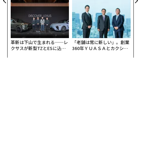
タの言葉で小説は始まる。
アクアソリューションの10年
主人公のレイチェル・チューは29歳、スタンフォード大
学とノースウェスタン大学を経て、現在ニューヨーク大
学の経済学の教授である。カルフォルニア、クパチーノ
革新は下山で生まれる──レ
「老舗は常に新しい」。創業
でシングルマザーの中流家庭に育ったABC（American B
クサスが新型TZとESに込め
360年ＹＵＡＳＡとカクシン
orn Chinese アメリカ生まれの中国人、※実際には生後6
た「DISCOVER」の哲学
CEO田尻望が語る、AIを超え
カ月の時に母親が中国本土の広東省からレイチェルを連
る人の価値
れて渡米）」だ。
ボーイフレンドは同じニューヨーク大の歴史学の教授で
同僚のニコラス・ヤング、32歳。シンガポール生まれの
彼は、夏休みに親友の結婚式に出席するために一緒にシ
ンガポールに行かないか、とレイチェルを誘う。実はレ
イチェルには全く知らされていなかったのだが、彼はシ
ンガポール有数の資産家の御曹司であり、彼の周囲の家
族や友人たちは、フォーブスのアジアリッチリストに登
場するような人々だ（あくまでも小説の設定である）。