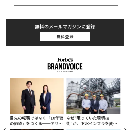
報道によると、観客の約40%は普段映画館に足を運ぶこ
とが少ないアジア系の幅広い年齢層の人々、親子2世代
で訪れる姿も見られるという。
無料のメールマガジンに登録
私自身もシカゴの映画館に足を運んで実際に鑑賞した
無料登録
が、アメリカで努力を重ねてきたミドルクラスの東洋人
をほろりとさせるような場面があり、数字にも納得でき
た。とはいえ、映画については、日本公開も控えている
のでお楽しみにということで、ここでは11歳で渡米した
シンガポール出身のケヴィン・クワンが2013年に執筆
し、全米ベストセラーとなった映画の原作小説「クレイ
“
ジーリッチアジアンズ」に絞って、なぜアメリカでこれ
オ
だけ人気が出たのか言及してみたい。
ジ
A
顧客
「世界中のどこを探しても、中国人以上に富裕な人々は
pa
いない」
な
目先の転職ではなく「10年後
なぜ“眠っていた環境技
の価値」をつくる──アサイ
術”が、下水インフラを変え
14世紀の旅行家でイスラムの学者、イブン・バットゥー
ンの長期伴走型支援とは
たのか──産総研×月島JFE