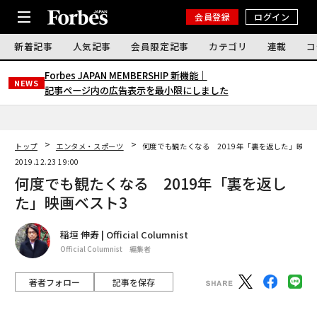
会員登録
ログイン
新着記事
人気記事
会員限定記事
カテゴリ
連載
コ
Forbes JAPAN MEMBERSHIP 新機能｜
NEWS
記事ページ内の広告表示を最小限にしました
トップ
エンタメ・スポーツ
何度でも観たくなる 2019年「裏を返した」映画
2019.12.23 19:00
何度でも観たくなる 2019年「裏を返し
た」映画ベスト3
稲垣 伸寿 | Official Columnist
Official Columnist 編集者
著者フォロー
記事を保存