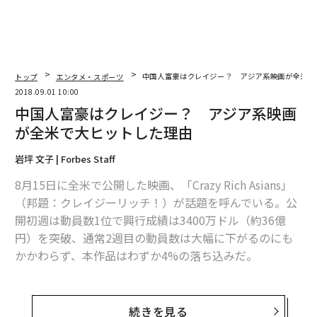
トップ
エンタメ・スポーツ
中国人富豪はクレイジー？ アジア系映画が全米で
2018.09.01 10:00
中国人富豪はクレイジー？ アジア系映画
が全米で大ヒットした理由
岩坪 文子 | Forbes Staff
8月15日に全米で公開した映画、「Crazy Rich Asians」
（邦題：クレイジーリッチ！）が話題を呼んでいる。公
開初週は動員数1位で興行成績は3400万ドル（約36億
円）を突破、通常2週目の動員数は大幅に下がるのにも
かかわらず、本作品はわずか4%の落ち込みだ。
ハリウッドでは「ジョイ・ラック・クラブ」以来25年ぶ
りとなるアジア系による主要キャスト、一部メディアの
続きを見る