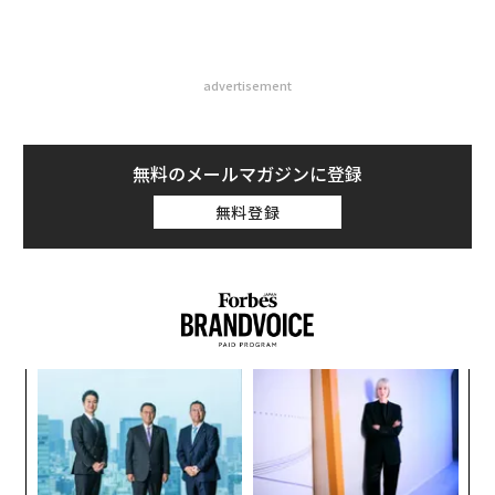
advertisement
無料のメールマガジンに登録
無料登録
年後
〜
サイ
金
個
“
ェ
シ
グ