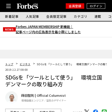
会員登録
ログイン
新着記事
人気記事
会員限定記事
カテゴリ
連載
コ
Forbes JAPAN MEMBERSHIP 新機能｜
NEWS
記事ページ内の広告表示を最小限にしました
トップ
ビジネス
SDGsを「ツールとして使う」 環境立国デンマークの取り組
2019.12.27 08:00
SDGsを「ツールとして使う」 環境立国
デンマークの取り組み方
蒔田智則 | Official Columnist
環境設備エンジニア／空気のデザイナー