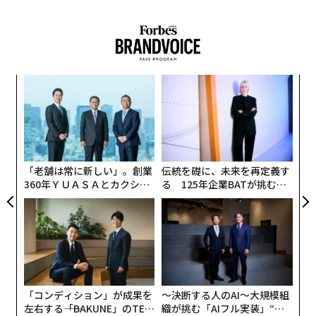
おいて、マイクロソフトは継続的に高い支持率を獲得
し、アマゾンよりも優位に立っているとされた。
年後
〜
サイ
金
個
“
ェ
シ
グ
「老舗は常に新しい」。創業
伝統を礎に、未来を再定義す
360年ＹＵＡＳＡとカクシン
る 125年企業BATが挑むス
CEO田尻望が語る、AIを超え
モークレスな未来
る人の価値
「コンディション」が成果を
〜決断する人のAI〜大規模組
左右する――「BAKUNE」のTEN
織が挑む「AIフル実装」“使