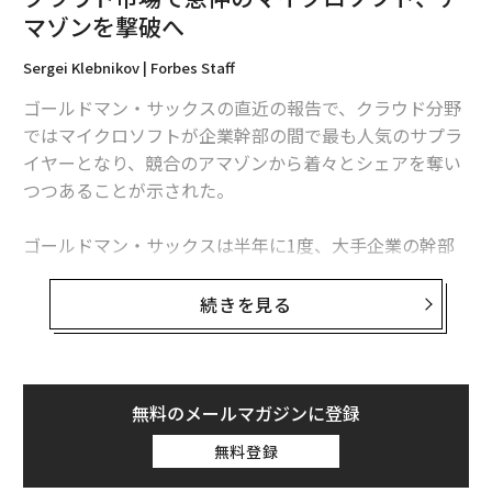
マゾンを撃破へ
Sergei Klebnikov | Forbes Staff
ゴールドマン・サックスの直近の報告で、クラウド分野
ではマイクロソフトが企業幹部の間で最も人気のサプラ
イヤーとなり、競合のアマゾンから着々とシェアを奪い
つつあることが示された。
ゴールドマン・サックスは半年に1度、大手企業の幹部
を調査対象にした「IT Spending Survey」と呼ばれるレ
ポートをまとめている。それによるとクラウド市場の売
続きを見る
上ではアマゾンが依然として首位だが、支持率ではマイ
クロソフトが上回り、着実にシェアを伸ばしている。
調査では、企業幹部らにクラウドの導入にあたり、どの
無料のメールマガジンに登録
メーカーを選ぶかが尋ねられた。その結果、IaaS（イン
無料登録
フラストラクチャー・アズ・ア・サービス）とPaaS（プ
ラットフォーム・アズ・ア・サービス）の2カテゴリに