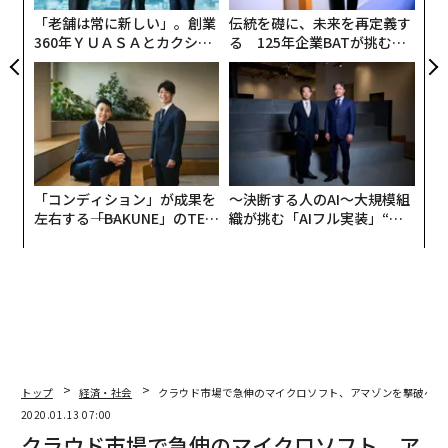
「老舗は常に新しい」。創業
伝統を礎に、未来を再定義す
360年ＹＵＡＳＡとカクシン
る 125年企業BATが挑むス
CEO田尻望が語る、AIを超え
モークレスな未来
る人の価値
「コンディション」が成果を
〜決断する人のAI〜大規模組
左右する――「BAKUNE」のTEN
織が挑む「AIフル実装」“使
TIALが支える「挑戦者の明
う”企業から“動く”企業へ【N
日」
TTドコモビジネス×PwC】
トップ
経済・社会
クラウド市場で急伸のマイクロソフト、アマゾンを撃破へ
2020.01.13 07:00
クラウド市場で急伸のマイクロソフト、ア