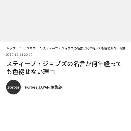
2019.12.14 20:00
スティーブ・ジョブズの名言が何年経って
も色褪せない理由
Forbes JAPAN 編集部
著者フォロー
記事を保存
Justin Sullivan/Getty Images
世界を変えたひとりと言っても過言ではない、スティー
ブ・ジョブズ。
アップルの創業に限らず、ユニークなエピソードやファ
ッション、プレゼンスタイルなど、あらゆる面で世界に
インパクトを与えてきた。没後10年近くの時が流れても
なお色褪せることのない、ジョブズの名言を紹介する。