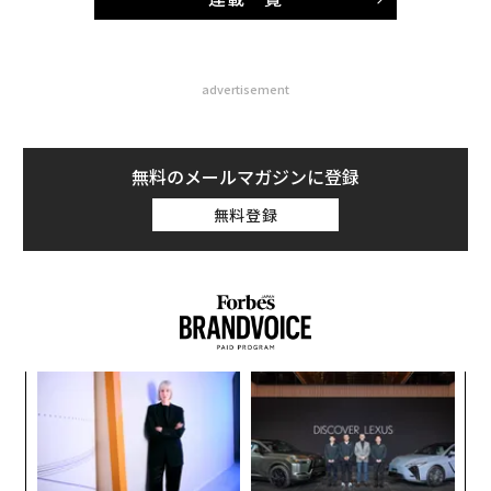
advertisement
無料のメールマガジンに登録
無料登録
創業
な
シン
術
超え
た
ア
ア
の
た