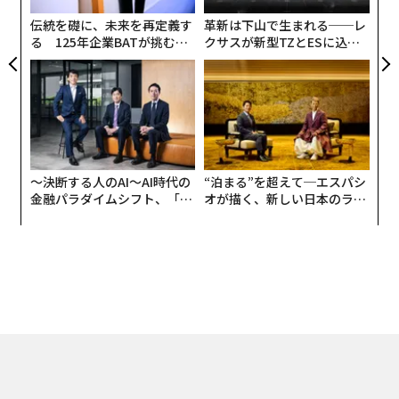
伝統を礎に、未来を再定義す
革新は下山で生まれる──レ
る 125年企業BATが挑むス
クサスが新型TZとESに込め
モークレスな未来
た「DISCOVER」の哲学
〜決断する人のAI〜AI時代の
“泊まる”を超えて─エスパシ
金融パラダイムシフト、「超
オが描く、新しい日本のラグ
個別化」の核心 【MUFG×ウ
ジュアリー（中編）
ェルスナビ×PwC】
トップ
ビジネス
スティーブ・ジョブズの名言が何年経っても色褪せない理由