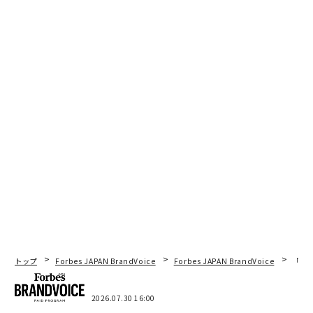
トップ
Forbes JAPAN BrandVoice
Forbes JAPAN BrandVoice
「コン
2026.07.30 16:00