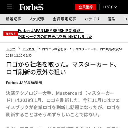
会員登録
ログイン
新着記事
人気記事
会員限定記事
カテゴリ
連載
コ
Forbes JAPAN MEMBERSHIP 新機能｜
NEWS
記事ページ内の広告表示を最小限にしました
トップ
ビジネス
ロゴから社名を取った。マスターカード、ロゴ刷新の意外な狙
2019.12.10 06:30
ロゴから社名を取った。マスターカード、
ロゴ刷新の意外な狙い
Forbes JAPAN 編集部
決済テクノロジー大手、Mastercard（マスターカー
ド）は2019年1月、ロゴを刷新した。今年11月にはフェ
イスブックが企業ロゴを刷新し話題になったが、ロゴを
刷新することはそうめずらしいことではない。