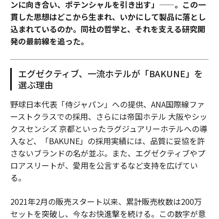
ンに向き合い、ポテンシャルを引き出す」——。この一
貫した思想はどこから生まれ、いかにして製品に落とし
込まれているのか。同社の哲学と、それを支える研究開
発の最前線を追った。
エグゼクティブ、一流ホテルが「BAKUNE」を
選ぶ理由
野球日本代表「侍ジャパン」への提供、ANA国際線ファ
ーストクラスでの採用、さらには帝国ホテル 大阪やシッ
クスセンシズ 京都といったラグジュアリーホテルへの導
入など、「BAKUNE」の採用実績には、品質に妥協を許
さないブランドの名が並ぶ。また、エグゼクティブやプ
ロアスリートが、愛用を公言するなど支持を広げてい
る。
2021年2月の販売スタート以来、累計販売枚数は200万
セットを突破し、今なお快進撃を続ける。この数字が意