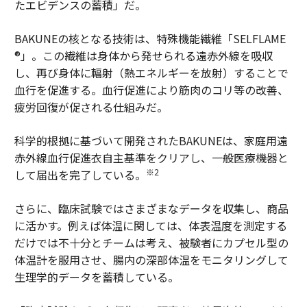
たエビデンスの蓄積」だ。
BAKUNEの核となる技術は、特殊機能繊維「SELFLAME
®」。この繊維は身体から発せられる遠赤外線を吸収
し、再び身体に輻射（熱エネルギーを放射）することで
血行を促進する。血行促進により筋肉のコリ等の改善、
疲労回復が促される仕組みだ。
科学的根拠に基づいて開発されたBAKUNEは、家庭用遠
赤外線血行促進衣自主基準をクリアし、一般医療機器と
※2
して届出を完了している。
さらに、臨床試験ではさまざまなデータを収集し、商品
に活かす。例えば体温に関しては、体表温度を測定する
だけでは不十分とチームは考え、被験者にカプセル型の
体温計を服用させ、腸内の深部体温をモニタリングして
生理学的データを蓄積している。