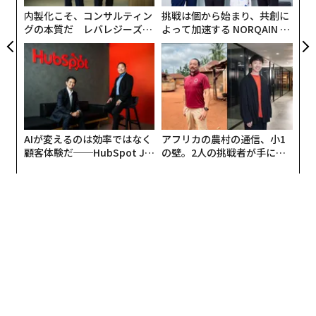
内製化こそ、コンサルティン
挑戦は個から始まり、共創に
来日したマスターカードのマーケティング&コミュニケ
グの本質だ レバレジーズが
よって加速する NORQAIN JA
実践する、次世代ファームの
PAN 特別座談会
ーション最高責任者兼ヘルスケアプレジデントのラジ
全貌
ャ・ラジャマナールが、ロゴ変更の狙いについてForbes
JAPANに語った。
今年1月にロゴを刷新した際には多くの人に驚かれまし
AIが変えるのは効率ではなく
アフリカの農村の通信、小1
た。クライアントからも従業員からも、マーケティング
顧客体験だ──HubSpot Ja
の壁。2人の挑戦者が手にし
やデザインのコミュニティからも大変良い評価をいただ
panが語る「Grow Better」
た「次なる武器」
な組織のつくり方
きました。
ロゴを刷新した理由は、まず「決済テクノロジー企業」
から「ライフスタイルブランド」への転換を狙っている
からです。そのためには、マスターカードという名前よ
りも、ライフスタイルブランドというコンセプトを広く
浸透させたいという狙いがありました。