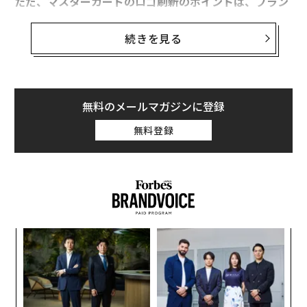
ただ、マスターカードのロゴ刷新のポイントは、ブラン
ド名を取り除き、赤の円と黄色の円のみにするという大
胆な策に出たことだ。そこには一体、どんな意図がある
続きを見る
のか。
無料のメールマガジンに登録
無料登録
キ
“
か。
オ
キャ
ジ
「
R S
─
ら
（上が旧ロゴ、下が新ロゴ）