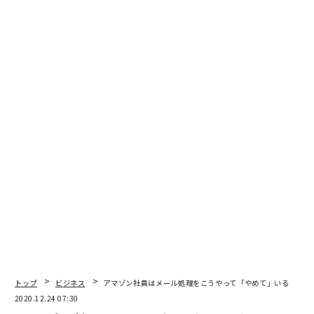
そういう方たちの、私たちCAやほかの乗客の方への気配
りを、やはり「一流」と感じることが多くありました。
ここでは、元国際線キャビンアテンダントの筆者が、CA
達がつい「このお客様、素敵だな」と思ってしまうよう
な達人マナー10選をご紹介します。
CAはトラブルを未然に防ぐため、またより良いサービス
を提供するため、お客様の情報をこまめに共有していま
す。達人マナーのお客様は、担当CAだけでなく他のCAか
らも注目を集めるはずです。
トップ
ビジネス
アマゾン社員はメール処理をこうやって「やめて」いる
2020.12.24 07:30