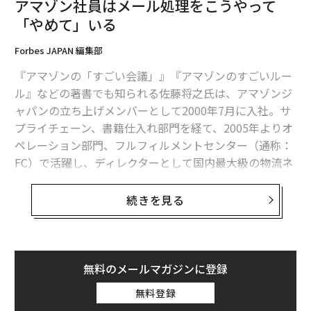
アマゾン社員はメール処理をこうやって
「やめて」いる
Forbes JAPAN 編集部
『アマゾンの「すごい会議」』『アマゾンのすごいルー
ル』などの著書でも知られる佐藤将之氏は、アマゾンジ
ャパンの立ち上げメンバーとして2000年7月に入社。サ
Shutterstock
プライチェーン、書籍仕入れ部門を経て、2005年よりオ
ペレーション部門、フルフィルメントセンター（通称：
1.目を見て挨拶をする
FC）で活躍し、ディレクターとして国内最大級の物流ネ
ットワークの発展に寄与した。
「そんな基本的なこと！」と思われたでしょうか。しか
続きを見る
し、CAが「こんにちは」、「ご搭乗ありがとうございま
佐藤氏に、アマゾンが大切にしている価値観、そしてそ
す」と搭乗御礼の気持ちを込め挨拶をする際に、返して
れをベースに「やめていたこと」を寄稿いただいた。
くださるお客様は想像以上に少ないのです。
無料のメールマガジンに登録
そのため、「こんにちは！」、「よろしく！」などしっ
かり目を見て返してくださるお客様がいると、とても嬉
無料登録
しい気持ちになります。国民性かもしれませんが、海外