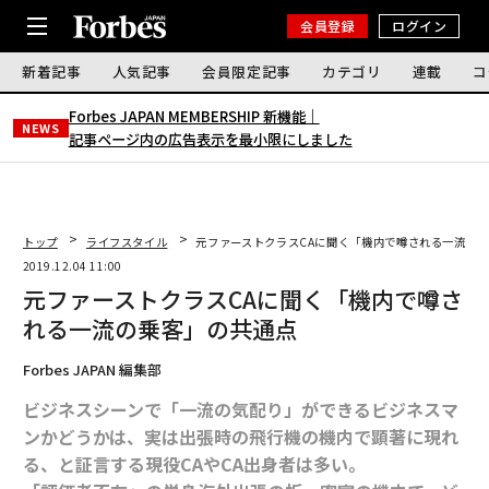
会員登録
ログイン
新着記事
人気記事
会員限定記事
カテゴリ
連載
コ
Forbes JAPAN MEMBERSHIP 新機能｜
NEWS
記事ページ内の広告表示を最小限にしました
トップ
ライフスタイル
元ファーストクラスCAに聞く「機内で噂される一流の
2019.12.04 11:00
元ファーストクラスCAに聞く「機内で噂さ
れる一流の乗客」の共通点
Forbes JAPAN 編集部
ビジネスシーンで「一流の気配り」ができるビジネスマ
ンかどうかは、実は出張時の飛行機の機内で顕著に現れ
る、と証言する現役CAやCA出身者は多い。