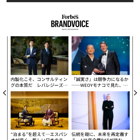
のお客様は目を見てしっかり返してくださる確率が高い
ように感じます。もちろん、全員のCAに挨拶を返すのは
大変かと思いますが、会釈を返してくださるだけでもCA
アマゾンFCが重要視する「5S」
に与える印象は確実にアップするはずです。
“
日々膨大な注文をさばき、全国各地のお客様に迅速かつ
2.手荷物を率先して収納
シ
正確に商品をお届けするアマゾン。そのオペレーション
グ
挑
の心臓ともいえるFCでは「5S」が非常に重要とされてい
CAの仕事で最も大変な業務の1つが手荷物収納。基本的
よっ
た。製造現場で徹底されるべき、整理、整頓、清掃、清
にはお客様ご自身で収納してくださいますが、近くの収
PA
潔、躾、である。
納棚が空いていない場合や背の低い女性などの場合、CA
内製化こそ、コンサルティン
「誠実さ」は競争力になるか
が収納することも多くあります。その際にスッと席を立
グの本質だ レバレジーズが
──WEOYモナコで見た、く
そして、5Sにおいてとりわけて重要なのが、整理と整頓
ち「手伝いますよ」と手を差し伸べてくださるジェント
実践する、次世代ファームの
ら寿司の経営哲学
全貌
だ。
ルマンが時々いらっしゃるのですが、CAにとってはまさ
に神のような存在。きっとそのお客様が思っている以上
そもそも「整理」と「整頓」はまったく違う。整理と
に、CAは大きな感謝の気持ちを抱いているはずです。
は、要るものと要らないものに分けて、要らないものを
捨てること。整頓とは、その要らないものを捨てた後、
次ページ ＞
誰に対しても心遣いを忘れない人
“泊まる”を超えて─エスパシ
伝統を礎に、未来を再定義す
残ったものをいつでも取り出せるように決められた場所
オが描く、新しい日本のラグ
る 125年企業BATが挑むス