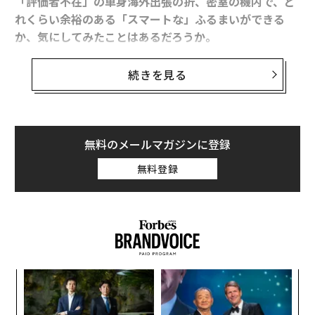
「評価者不在」の単身海外出張の折、密室の機内で、ど
れくらい余裕のある「スマートな」ふるまいができる
か、気にしてみたことはあるだろうか。
実はCAは意外と乗客を見ているし、好印象を残した乗客
続きを見る
は記憶に残り、再搭乗の際にもすぐにわかるという。逆
に最悪の印象の乗客についても然りだ。
次回の出張時の行きの機内では、自身が「気配りのプ
無料のメールマガジンに登録
ロ」であるCAたちに一目置かれるような配慮を実践して
無料登録
みてはどうだろう。現地での会議やプレゼンという「本
番」に、意外と生きるかもしれない。
『
ファーストクラスCAの心をつかんだ マナーを超えた
「気くばり」
“
』（青春出版社）も上梓した清水裕美子氏に、どんな乗
シ
客が好印象を残すのか、その具体的な例を聞いた。清水
グ
挑