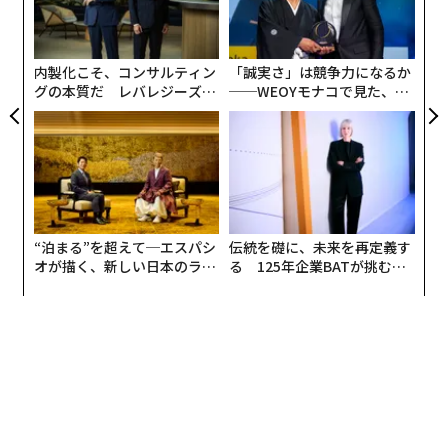
氏は、日本航空（JAL）の客室乗務員として国際線ビジ
よっ
ネスクラス、ファーストクラスなど中心に約5年乗務し
PA
た経験を生かし、セミナー、メディアなどで活動するほ
内製化こそ、コンサルティン
「誠実さ」は競争力になるか
か、「株式会社シーエーメディアエージェンシー」代
グの本質だ レバレジーズが
──WEOYモナコで見た、く
表、All Aboutビューティー担当ガイドも務めている。
実践する、次世代ファームの
ら寿司の経営哲学
全貌
>関連記事
ファーストクラスの乗客は、白い服にコーヒーをこぼさ
れた時にどうするか｜元ファーストクラスCAに聞く一流
の共通点 #4
“泊まる”を超えて─エスパシ
伝統を礎に、未来を再定義す
はこちら
オが描く、新しい日本のラグ
る 125年企業BATが挑むス
ジュアリー（中編）
モークレスな未来
1日に何百人というお客様との出会いがあるCA（客室乗
務員／キャビンアテンダント）の仕事。機内という限ら
れた空間の中で食事や睡眠を取る特殊な環境の中では、
お客様の人柄がにじみ出るような場面も多々あります。
実際、筆者が現役CA時代には、いわゆる「一流ビジネス
マン」のお客様をお迎えすることも多かったのですが、