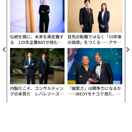
累計再生回数は420億回に上る。フォーブスがまとめた
3
今年の「最も稼ぐユーチューバー」ランキングでは3位
C
高級レストランで店から「一流の客」と囁かれる52のマナー：着席まで
“
に入った。
る
シ
グ
「メンズビオレ自販機」導入で都内進学校が目指すこと。男子長髪も？
伝統を礎に、未来を再定義す
目先の転職ではなく「10年後
一限目でも欠席なし。阪大・伝説の恋愛講義「冒頭10分の秘密」とは
る 125年企業BATが挑むス
の価値」をつくる──アサイ
モークレスな未来
ンの長期伴走型支援とは
ファーストクラスの乗客は、白い服にコーヒーをこぼされた時にどうする
か｜元ファーストクラスCAに聞く一流の共通点 #4
advertisement
内製化こそ、コンサルティン
「誠実さ」は競争力になるか
グの本質だ レバレジーズが
──WEOYモナコで見た、く
実践する、次世代ファームの
ら寿司の経営哲学
全貌