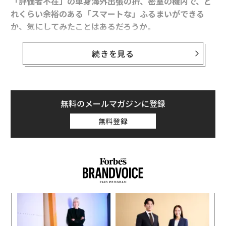
「評価者不在」の単身海外出張の折、密室の機内で、ど
れくらい余裕のある「スマートな」ふるまいができる
か、気にしてみたことはあるだろうか。
実はCAは意外と乗客を見ているし、好印象を残した乗客
続きを見る
は記憶に残り、再搭乗の際にもすぐにわかるという。逆
に最悪の印象の乗客についても然りだ。
次回の出張時の行きの機内では、自身が「気配りのプ
無料のメールマガジンに登録
ロ」であるCAたちに一目置かれるような配慮を実践して
無料登録
みてはどうだろう。現地での会議やプレゼンという「本
番」に、意外と生きるかもしれない。
『
ファーストクラスCAの心をつかんだ マナーを超えた
「気くばり」
「
』（青春出版社）も上梓した清水裕美子氏に、どんな乗
3
客が好印象を残すのか、その具体的な例を聞いた。清水
C
“