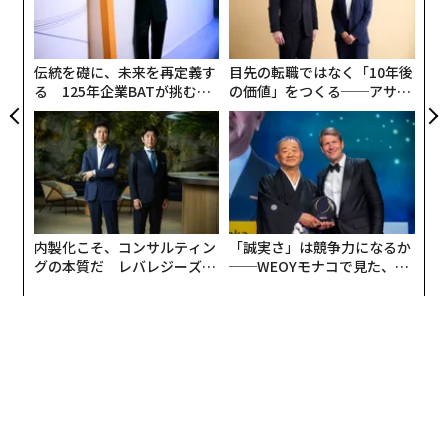
氏は、日本航空（JAL）の客室乗務員として国際線ビジ
る
シ
ネスクラス、ファーストクラスなど中心に約5年乗務し
グ
た経験を生かし、セミナー、メディアなどで活動するほ
伝統を礎に、未来を再定義す
目先の転職ではなく「10年後
か、「株式会社シーエーメディアエージェンシー」代
る 125年企業BATが挑むス
の価値」をつくる──アサイ
表、All Aboutビューティー担当ガイドも務めている。
モークレスな未来
ンの長期伴走型支援とは
>関連記事
ファーストクラスの乗客は、白い服にコーヒーをこぼさ
れた時にどうするか｜元ファーストクラスCAに聞く一流
の共通点 #4
内製化こそ、コンサルティン
「誠実さ」は競争力になるか
はこちら
グの本質だ レバレジーズが
──WEOYモナコで見た、く
実践する、次世代ファームの
ら寿司の経営哲学
全貌
1日に何百人というお客様との出会いがあるCA（客室乗
務員／キャビンアテンダント）の仕事。機内という限ら
れた空間の中で食事や睡眠を取る特殊な環境の中では、
お客様の人柄がにじみ出るような場面も多々あります。
実際、筆者が現役CA時代には、いわゆる「一流ビジネス
マン」のお客様をお迎えすることも多かったのですが、