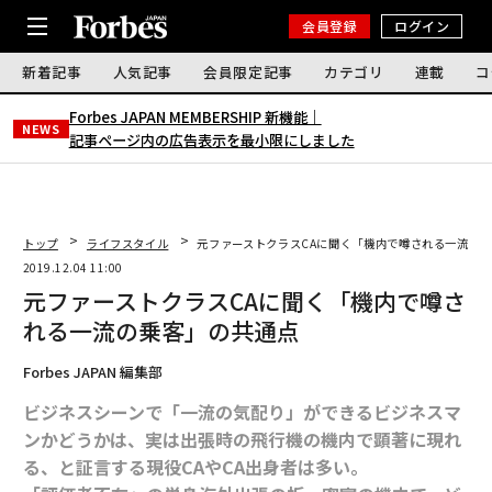
会員登録
ログイン
新着記事
人気記事
会員限定記事
カテゴリ
連載
コ
Forbes JAPAN MEMBERSHIP 新機能｜
NEWS
記事ページ内の広告表示を最小限にしました
トップ
ライフスタイル
元ファーストクラスCAに聞く「機内で噂される一流の
2019.12.04 11:00
元ファーストクラスCAに聞く「機内で噂さ
れる一流の乗客」の共通点
Forbes JAPAN 編集部
ビジネスシーンで「一流の気配り」ができるビジネスマ
ンかどうかは、実は出張時の飛行機の機内で顕著に現れ
る、と証言する現役CAやCA出身者は多い。