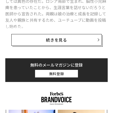
しては異色の存在だ。ロシア南部で生まれ、脳性小児麻
痺を患っていたことから、生涯言葉を話せないだろうと
1
2
3
医師から宣告された。両親は娘の治療と成長を記録して
友人や親族と共有するため、ユーチューブに動画を投稿
文＝清水裕美子 編集＝石井節子
し始めた。
内容は典型的なキッズ動画で、お父さんとお出かけした
続きを見る
2026年9月号発売中
り、エア遊具の城に乗って飛び跳ねたり、飼い猫と遊ん
だりといったもの。動画はすぐに世界中からフォロワー
最新号の購入はこちらから
を集めるようになった。最大のヒットとなったのは2018
年の動画で、父親のユリと共に子ども動物園を訪れ、子
無料のメールマガジンに登録
どもたちの間で大人気の曲「ベイビー・シャーク」を踊
メンバーシップに登録する
無料登録
るシーンなどが含まれる。この動画は再生回数が7億670
0万回を超え、アナスタシアの年収を1800万ドル（約20
億円）へと押し上げた。
「ナスチャ」の愛称で呼ばれるアナスタシアは現在、複
関連記事
数のチャンネルで計1億700万人の登録者を抱え、動画の
「
元ファーストクラスCAに聞く「一流の乗客」の機内熟睡術