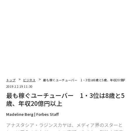
のお客様は目を見てしっかり返してくださる確率が高い
ように感じます。もちろん、全員のCAに挨拶を返すのは
大変かと思いますが、会釈を返してくださるだけでもCA
に与える印象は確実にアップするはずです。
2.手荷物を率先して収納
CAの仕事で最も大変な業務の1つが手荷物収納。基本的
にはお客様ご自身で収納してくださいますが、近くの収
納棚が空いていない場合や背の低い女性などの場合、CA
が収納することも多くあります。その際にスッと席を立
トップ
ビジネス
最も稼ぐユーチューバー 1・3位は8歳と5歳、年収20億円以
ち「手伝いますよ」と手を差し伸べてくださるジェント
2019.12.19 11:30
ルマンが時々いらっしゃるのですが、CAにとってはまさ
最も稼ぐユーチューバー 1・3位は8歳と5
に神のような存在。きっとそのお客様が思っている以上
歳、年収20億円以上
に、CAは大きな感謝の気持ちを抱いているはずです。
Madeline Berg | Forbes Staff
次ページ ＞
誰に対しても心遣いを忘れない人
アナスタシア・ラジンスカヤは、メディア界のスターと