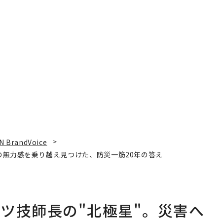
N BrandVoice
の無力感を乗り越え見つけた、防災一筋20年の答え
ツ技師長の"北極星"。災害へ