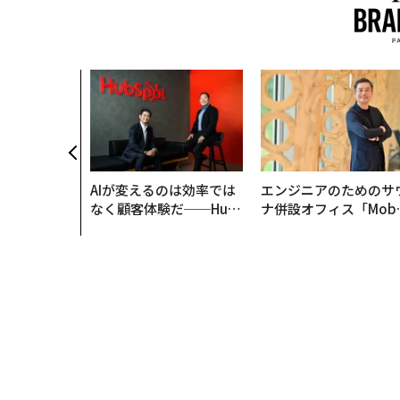
、未来を再定
年企業BAT
ークレスな未
AIが変えるのは効率では
エンジニアのためのサ
なく顧客体験だ──Hub
ナ併設オフィス「Mobi
Spot Japanが語る「Gr
s Park」がオープン─
ow Better」な組織のつ
タマディックが健康経
くり方
を徹底する理由