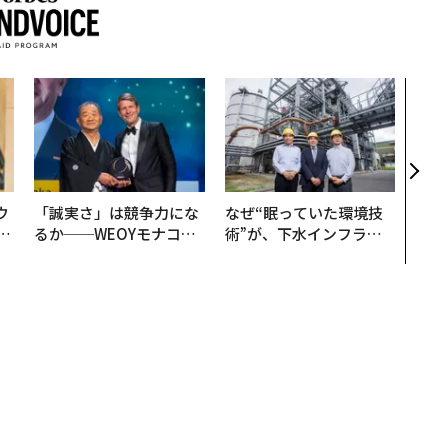
〜決
代の
ト、
【M
×P
ウ
「誠実さ」は競争力にな
なぜ“眠っていた環境技
u
るか──WEOYモナコで
術”が、下水インフラを
─
見た、くら寿司の経営哲
変えたのか──産総研×
営
学
月島JFEアクアソリュー
ションの10年