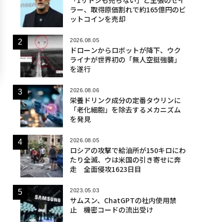
ラー、取得原価割れで約165億円のビ
ットコインを売却
2026.08.05
ドローンからロボットが降下、ウク
ライナが世界初の「無人空挺強襲」
を遂行
2026.08.06
栄養ドリンク成分の定番タウリンに
「老化細胞」を除去するメカニズム
を発見
2026.08.05
ロシアの攻撃で給油所が150キロにわ
たり全滅、ウは米国の引き寄せに奔
走 全面侵攻1623日目
2023.05.03
サムスン、ChatGPTの社内使用禁
止 機密コードの流出受け