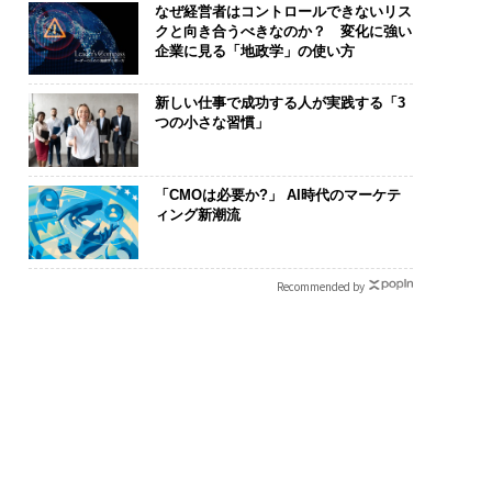
なぜ経営者はコントロールできないリス
クと向き合うべきなのか？ 変化に強い
企業に見る「地政学」の使い方
新しい仕事で成功する人が実践する「3
断する人のAI〜AI時
内製化こそ、コンサルテ
革新は下山で
つの小さな習慣」
金融パラダイムシフ
ィングの本質だ レバレ
─レクサスが新
「超個別化」の核心
ジーズが実践する、次世
Sに込めた「DI
UFG×ウェルスナビ
代ファームの全貌
R」の哲学
「CMOは必要か?」 AI時代のマーケテ
wC】
ィング新潮流
Recommended by