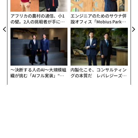
ついて、順不同で紹介しよう。
た
ア
メンバーシップに登録する
1. レストランに入ると出てくる「おしぼり」タオル
アフリカの農村の通信、小1
エンジニアのためのサウナ併
の壁。2人の挑戦者が手にし
設オフィス「Mobius Park」
た「次なる武器」
がオープン──タマディック
が健康経営を徹底する理由
関連記事
外国人旅行者が帰国後に懐かしむ日本：「21の魅力」（その1）
〜決断する人のAI〜大規模組
内製化こそ、コンサルティン
織が挑む「AIフル実装」“使
グの本質だ レバレジーズが
太陽系外から来た「謎の彗星」が人類に届けるメッセージ
う”企業から“動く”企業へ【N
実践する、次世代ファームの
TTドコモビジネス×PwC】
全貌
質より量の時代の終わり そろそろ「忙しい」の見直しを
「ビーガンと紙ストロー」が地球を救えない理由
本田圭佑の人生すべてで貫かれる矜持「普通って何や」
町を歩き回ったわが手は、清潔とは言い難い──エスカ