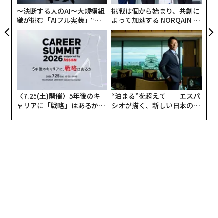
アメリカ野球の草創期のルールでは、打者が球のコース
日
〜決断する人のAI〜大規模組
挑戦は個から始まり、共創に
や高さを投手に指定することができ、指定されたゾーン
織が挑む「AIフル実装」“使
よって加速する NORQAIN JA
に入った球だけがストライクと判定され、それ以外はボ
う”企業から“動く”企業へ【N
PAN 特別座談会
ールだった。しかし、それでは3アウトになるまで時間
TTドコモビジネス×PwC】
を要するので9ボールで一塁へ歩けるようになったのだ
が、打者に指定されたゾーンを外した球、すなわちボー
ルを先にコールするようになった。
〈7.25(土)開催〉5年後のキ
“泊まる”を超えて──エスパ
一方、日本ではアメリカから野球が伝わった頃、同じル
ャリアに「戦略」はあるか。
シオが描く、新しい日本のラ
ールだったが、打者が要求したコースに来た球を打てな
トップエグゼクティブのキャ
グジュアリー（前編）
いとストライクとコールし、先に数えた。つまり、アメ
リアに触れる1日│CAREER S
UMMIT 2026
リカでは「外れた」球、日本では「入った」球を先にコ
ールしたことにより、カウントコールの順番が逆になっ
たと言われている。
1894年から83歳で引退する1963年まで、シンシナテ
ィ・レッズの本拠地のグランドキーパーを務めたマティ
アス・C・シュワブは、1894年に初めてスコアボードの