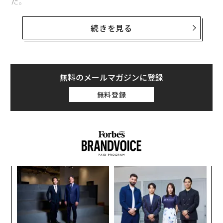
た。
日本高等学校野球連盟では1997年の選抜大会から、プロ
続きを見る
野球では2010年から審判のコールが国際試合に合わせて
BSOの順にコールされるようになった。プロ野球の本拠
地球場では、2011年からスコアボードのカウント表示を
SBOからBSOに順次改修し始め、漸くこれが定着してき
無料のメールマガジンに登録
た。
無料登録
そうはいっても、僕のような昭和の野球人にとっては、
カウントコールはSBOの方が心地よく、野球観戦の際に
「あー、ノースリーになったやん」と口にするし、草野
球の試合で審判に「ツー、ワン」とコールされても、
「ワン、ツー」と無意識に置き換えてしまう。
るか
“
、く
オ
日米において異なるカウントコールが行われるようにな
ジ
「
った経緯については諸説ある。
左右
T