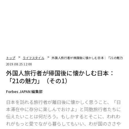
デザインを手がけた。
当時はただ壁にボードがあるだけだったが、1912年にシ
ンシナティにクロスリー・フィールドが開場すると、選
手の番号（背番号ではなく、スコアカードに記された選
手の番号）、ポジション、カウント、それに他球場の結
果を示したスコアボードを考案した。
トップ
ライフスタイル
外国人旅行者が帰国後に懐かしむ日本：「21の魅力」（
2019.08.25 12:00
外国人旅行者が帰国後に懐かしむ日本：
「21の魅力」（その1）
Forbes JAPAN 編集部
日本を訪れる旅行者が離日後に懐かしく思うこと、「日
本滞在中に存分に楽しんでおけよ」と同胞旅行者たちに
伝えたいことは何だろう。もしかするとそこに、われわ
れがもっと愛でながら暮らしてもいい、わが国のささや