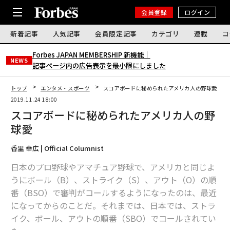
会員登録
ログイン
新着記事
人気記事
会員限定記事
カテゴリ
連載
コ
Forbes JAPAN MEMBERSHIP 新機能｜
NEWS
記事ページ内の広告表示を最小限にしました
トップ
エンタメ・スポーツ
スコアボードに秘められたアメリカ人の野球愛
2019.11.24 18:00
スコアボードに秘められたアメリカ人の野
球愛
香里 幸広 | Official Columnist
日本のプロ野球やアマチュア野球で、アメリカと同じよ
うにボール（B）、ストライク（S）、アウト（O）の順
番（BSO）で審判がコールするようになったのは、最近
になってからのことだ。それまでは、日本では、ストラ
イク、ボール、アウトの順番（SBO）でコールされてい