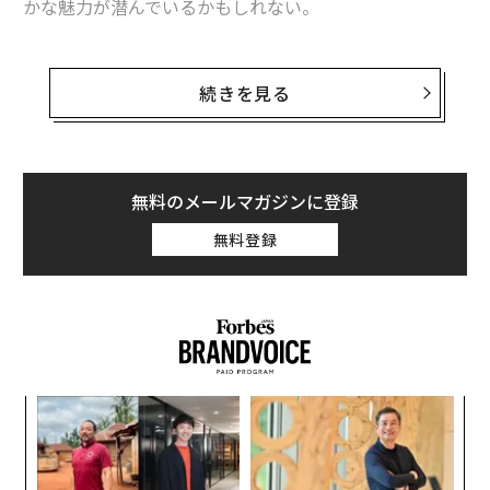
かな魅力が潜んでいるかもしれない。
日本を訪れる旅行者や、海外からの日本長期滞在者向け
1970年、クロスリー・フィールドの最終試合でのシンシナティ・レッズの選手た
メディア「Japan Inside」の外国人記者が、外国人旅行
続きを見る
ち。背景にはスコアボードが見える。クロスリー・フィールドは、メジャーリーグ
者や、半年から10年以上日本に住み、最近帰国した外国
で最初にナイトゲームが行われた球場だ（Getty Images）。
人たちに取材し、まとめたリストがある。同サイトの全
面協力のもと、3回にわたって一挙公開する。
次ページ ＞
自分の農場に作ったレプリカ球場
無料のメールマガジンに登録
無料登録
私たち外国人の多くはある時点で日本に別れを告げ、そ
1
2
3
れぞれの故郷に帰らなければならない。
文＝香里幸広
日本のああいうところがよかったとすぐに恋しくなるこ
ともあれば、帰国して数週間、あるいは数カ月経ってか
らようやく心に沁み戻ってくることもある。
2026年9月号発売中
義す
革
むス
ク
日本に「さよなら」を告げて故郷に戻った外国人が心か
た「
ら懐かしく感じる、日本のユニークでささやかな魅力に
な
最新号の購入はこちらから
術