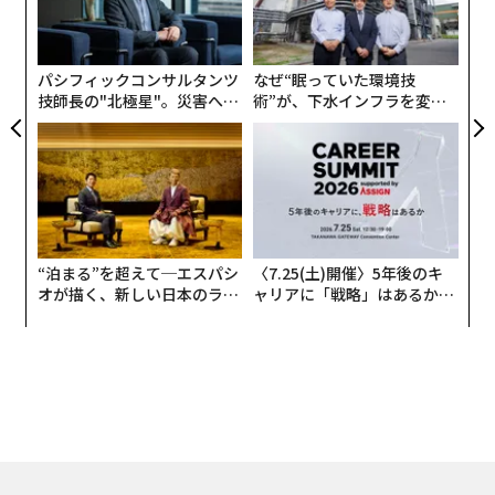
る
の
た
パシフィックコンサルタンツ
なぜ“眠っていた環境技
技師長の"北極星"。災害への
術”が、下水インフラを変え
無力感を乗り越え見つけた、
たのか──産総研×月島JFE
防災一筋20年の答え
アクアソリューションの10年
“泊まる”を超えて─エスパシ
〈7.25(土)開催〉5年後のキ
オが描く、新しい日本のラグ
ャリアに「戦略」はあるか。
ジュアリー（中編）
トップエグゼクティブのキャ
リアに触れる1日│CAREER S
UMMIT 2026