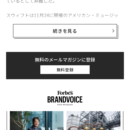
ているとして非難した。
スウィフトは11月24に開催のアメリカン・ミュージッ
ク・アワード（AMA）で、過去作のメドレーを披露する
予定だった。しかし、ブラウンと彼女の旧所属レーベル
続きを見る
の「ビッグマシン・レコード」CEOのスコット・ボーチ
ェッタらが、彼女が最新アルバムの「Lover」以前に発
表した全ての楽曲をライブで歌うことを、阻止しようと
しているという。
無料のメールマガジンに登録
無料登録
ジャスティン・ビーバーやアリアナ・グランデ、カニ
エ・ウェストのマネージャーを務める音楽マネージャ
ー、スクーター・ブラウンは彼のファンド「イサカ・ホ
ールディングス」を通じ、ビッグマシン・レコードから
今年6月、スウィフトの過去アルバムの原盤権を取得し
ていた。
「
3
C
ア