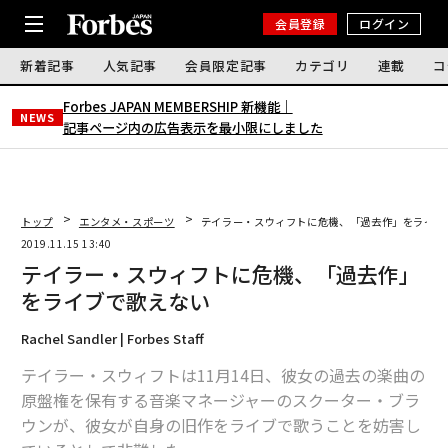
会員登録
ログイン
新着記事
人気記事
会員限定記事
カテゴリ
連載
コ
Forbes JAPAN MEMBERSHIP 新機能｜
NEWS
記事ページ内の広告表示を最小限にしました
トップ
エンタメ・スポーツ
テイラー・スウィフトに危機、「過去作」をライブ
2019.11.15 13:40
テイラー・スウィフトに危機、「過去作」
をライブで歌えない
Rachel Sandler | Forbes Staff
テイラー・スウィフトは11月14日、彼女の過去の楽曲の
原盤権を保有する音楽マネージャーのスクーター・ブラ
ウンが、彼女が自身の旧作をライブで歌うことを妨害し