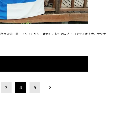
商務官の沼田晃一さん（右から二番目）、彼らの友人・コンティオ夫妻。サウナ
3
4
5