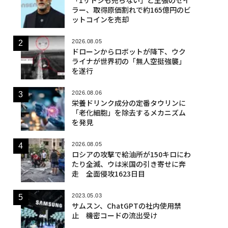
ラー、取得原価割れで約165億円のビ
ットコインを売却
2026.08.05
ドローンからロボットが降下、ウク
ライナが世界初の「無人空挺強襲」
を遂行
2026.08.06
栄養ドリンク成分の定番タウリンに
「老化細胞」を除去するメカニズム
を発見
2026.08.05
ロシアの攻撃で給油所が150キロにわ
たり全滅、ウは米国の引き寄せに奔
走 全面侵攻1623日目
2023.05.03
サムスン、ChatGPTの社内使用禁
止 機密コードの流出受け