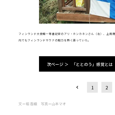
フィンランド大使館一等書記官のアリ・ホンカネンさん（左）、上席
内でもフィンランドサウナの魅力を熱く語っていた。
次ページ ＞
「ととのう」感覚とは
1
2
文＝堀 香織 写真＝山本マオ