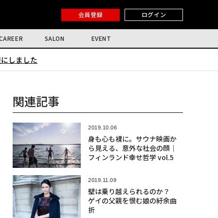
会員登録
ログイン
CAREER
SALON
EVENT
限にしました
関連記事
2019.10.06
身も心も裸に。サウナ映画か
ら見える、意外な社会の顔｜
フィンランド幸せ哲学 vol.5
2019.11.09
壁は乗り越えられるのか？
ゲイの父親を恨む娘の紆余曲
折