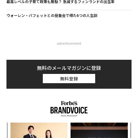
最高レベルの子育て政策も無駄？ 急減するフィンランドの出生率
ウォーレン・バフェットとの昼食会で得た6つの人生訓
advertisement
無料のメールマガジンに登録
無料登録
スパ
〜
のラ
織