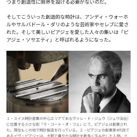
つまり創造性に限界を設ける必要がないのだ。
そしてこういった創造的な時計は、アンディ・ウォーホ
ルやサルバドール・ダリのような芸術家やセレブに愛さ
れた。そして美しいピアジェを愛した人々の集いは「ピ
アジェ・ソサエティ」と呼ばれるようになった。
１・スイス時計産業の中心エリアであるヴァレ・ド・ジュウ（ジュウ渓谷）
に位置する小さな街「ラ・コート・オ・フェ」にて、ピアジェは創業され
た。現在もこの地で時計製造を行っている。２・ピアジェの創業家4代目で
あるイヴ・ピアジェは、大胆で華やかな時計を数多く生み出した人物。さ