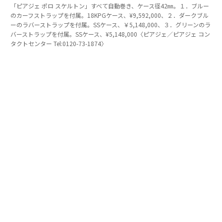
「ピアジェ ポロ スケルトン」すべて自動巻き、ケース径42㎜。１．ブルー
のカーフストラップを付属。18KPGケース、¥9,592,000、２．ダークブル
ーのラバーストラップを付属。SSケース、￥5,148,000、３．グリーンのラ
バーストラップを付属。SSケース、¥5,148,000〈ピアジェ／ピアジェ コン
タクトセンター Tel:0120-73-1874〉
ピアジェの歴史とは、美の探求の歴史
美しく装うための時計を作るという目的のために、ピア
ジェは薄型ムーブメントの技術を磨き上げてきた。そし
てその薄さを利用して、デザインや表現力を高め続けて
きた。その背景にあるのは、「必要以上に良いものをつ
くる」というモットーであり、妥協なきクリエイション
のために、設計や研究開発、パーツ製造から組立、など
すべて自社で行う自社一貫製造体制（マニュファクチュ
ール）を確立している。
「ピアジェ ポロ」はピアジェが一貫して積み重ねてき
た、美への探求が形になったもの。日常を美しく彩って
くれる特別なものとなるだろう。