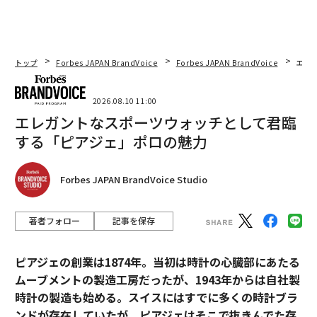
トップ
Forbes JAPAN BrandVoice
Forbes JAPAN BrandVoice
エレ
2026.08.10 11:00
エレガントなスポーツウォッチとして君臨
する「ピアジェ」ポロの魅力
Forbes JAPAN BrandVoice Studio
著者フォロー
記事を保存
ピアジェの創業は1874年。当初は時計の心臓部にあたる
ムーブメントの製造工房だったが、1943年からは自社製
時計の製造も始める。スイスにはすでに多くの時計ブラ
ンドが存在していたが、ピアジェはそこで抜きんでた存