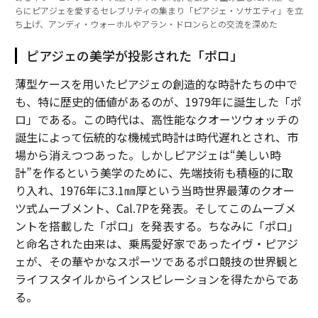
らにピアジェを愛するセレブリティの集まり「ピアジェ・ソサエティ」を立
ち上げ、アンディ・ウォーホルやアラン・ドロンらとの交流を深めた
ピアジェの美学が投影された「ポロ」
薄型ケースを用いたピアジェの創造的な時計たちの中で
も、特に歴史的価値があるのが、1979年に誕生した「ポ
ロ」である。この時代は、高性能なクオーツウォッチの
誕生によって伝統的な機械式時計は時代遅れとされ、市
場から消えつつあった。しかしピアジェは“美しい時
計”を作るという美学のために、先端技術も積極的に取
り入れ、1976年に3.1㎜厚という当時世界最薄のクオー
ツ式ムーブメント、Cal.7Pを発表。そしてこのムーブメ
ントを搭載した「ポロ」を発表する。ちなみに「ポロ」
と命名された由来は、乗馬愛好家であったイヴ・ピアジ
ェが、その華やかなスポーツであるポロ競技の世界観と
ライフスタイルからインスピレーションを得たからであ
る。