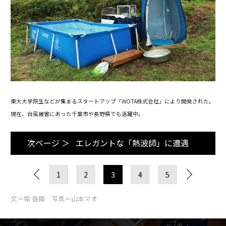
東大大学院生などが集まるスタートアップ「WOTA株式会社」により開発された。
現在、台風被害にあった千葉市や長野県でも活躍中。
次ページ ＞
エレガントな「熱波師」に遭遇
1
2
3
4
5
文＝堀 香織 写真＝山本マオ