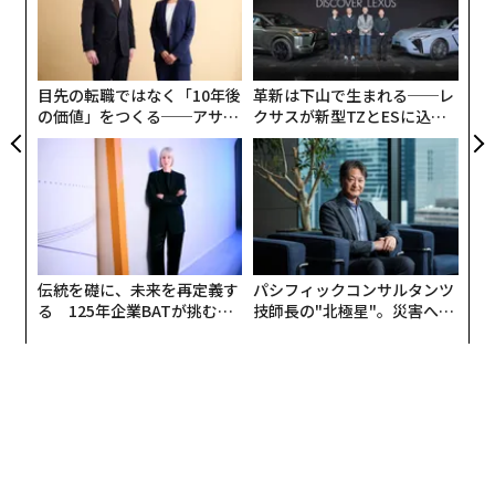
う
「
T
左右
T
日
目先の転職ではなく「10年後
革新は下山で生まれる──レ
の価値」をつくる──アサイ
クサスが新型TZとESに込め
ンの長期伴走型支援とは
た「DISCOVER」の哲学
伝統を礎に、未来を再定義す
パシフィックコンサルタンツ
る 125年企業BATが挑むス
技師長の"北極星"。災害への
モークレスな未来
無力感を乗り越え見つけた、
防災一筋20年の答え