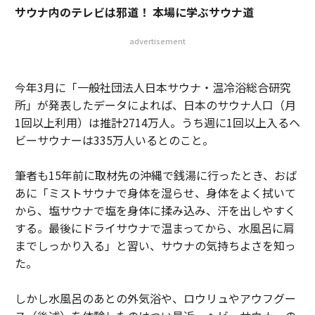
サウナ内のテレビは邪道！ 本場に学ぶサウナ道
advertisement
今年3月に「一般社団法人日本サウナ・温冷浴総合研究
所」が発表したデータによれば、日本のサウナ人口（月
1回以上利用）は推計2714万人。うち週に1回以上入るヘ
ビーサウナーは335万人いるとのこと。
筆者も15年前に取材先の沖縄で銭湯に行ったとき、おば
あに「ミストサウナで身体を湿らせ、身体をよく拭いて
から、塩サウナで塩を身体に揉み込み、汗を出しやすく
する。最後にドライサウナで温まってから、水風呂に肩
までしっかり入る」と習い、サウナの気持ちよさを知っ
た。
しかし水風呂のあとの外気浴や、ロウリュやアウフグー