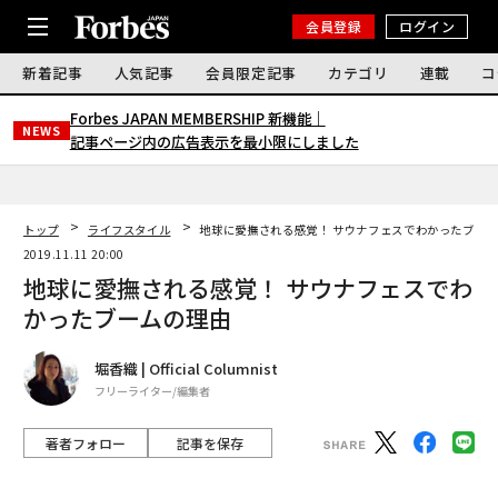
会員登録
ログイン
新着記事
人気記事
会員限定記事
カテゴリ
連載
コ
Forbes JAPAN MEMBERSHIP 新機能｜
NEWS
記事ページ内の広告表示を最小限にしました
トップ
ライフスタイル
地球に愛撫される感覚！ サウナフェスでわかったブー
2019.11.11 20:00
地球に愛撫される感覚！ サウナフェスでわ
かったブームの理由
堀香織 | Official Columnist
フリーライター/編集者
著者フォロー
記事を保存