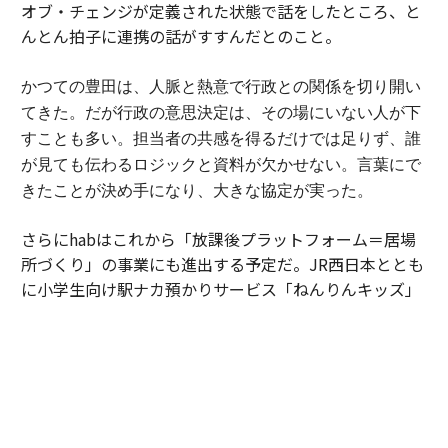
オブ・チェンジが定義された状態で話をしたところ、と
んとん拍子に連携の話がすすんだとのこと。
かつての豊田は、人脈と熱意で行政との関係を切り開い
てきた。
だが行政の意思決定は、その場にいない人が下
すことも多い。担当者の共感を得るだけでは足りず、誰
が見ても伝わるロジックと資料が欠かせない。
言葉にで
きたことが決め手になり、大きな協定が実った。
さらにhabはこれから「放課後プラットフォーム＝居場
所づくり」の事業にも進出する予定だ。JR西日本ととも
に小学生向け駅ナカ預かりサービス「ねんりんキッズ」
をプロジェクト展開し、7月にはサマースクールの募集
を開始している。
「ねんりんプロジェクト」
*申し込み期限の詳細は
へ
「体験格差とは、つまり情報格差。本来、子どもには人
生を変えるような体験や、自分に一番合う価値観との出