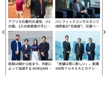
ムの
pa
〜
な
織
う
T
アフリカの農村の通信、小1
パシフィックコンサルタンツ
の壁。2人の挑戦者が手にし
技師長の"北極星"。災害への
た「次なる武器」
無力感を乗り越え見つけた、
防災一筋20年の答え
挑戦は個から始まり、共創に
「老舗は常に新しい」。創業
よって加速する NORQAIN JA
360年ＹＵＡＳＡとカクシン
PAN 特別座談会
CEO田尻望が語る、AIを超え
る人の価値