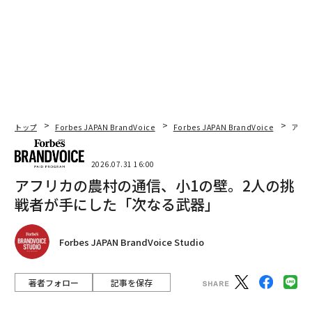
トップ
Forbes JAPAN BrandVoice
Forbes JAPAN BrandVoice
アフ
2026.07.31 16:00
アフリカの農村の通信、小1の壁。2人の挑
戦者が手にした「次なる武器」
Forbes JAPAN BrandVoice Studio
著者フォロー
記事を保存