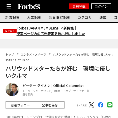
会員登録
ログイン
新着記事
人気記事
会員限定記事
カテゴリ
連載
コ
Forbes JAPAN MEMBERSHIP 新機能｜
NEWS
記事ページ内の広告表示を最小限にしました
トップ
エンタメ・スポーツ
ハリウッドスターたちが好む 環境に優しいクルマ
2019.11.07 19:00
ハリウッドスターたちが好む 環境に優し
いクルマ
ピーター ライオン | Official Columnist
モータージャーナリスト/日本カー・オブ・ザ・イヤー賞
選考委員
著者フォロー
記事を保存
2010年のゴールデングローブ賞授賞式に登場したトム・ハンクス（Getty I