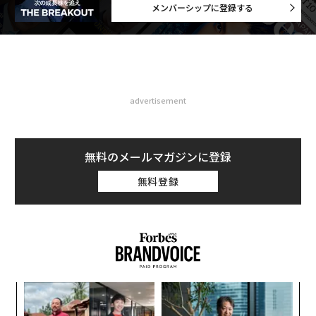
メンバーシップに登録する
advertisement
無料のメールマガジンに登録
無料登録
ィン
A
ズが
顧客