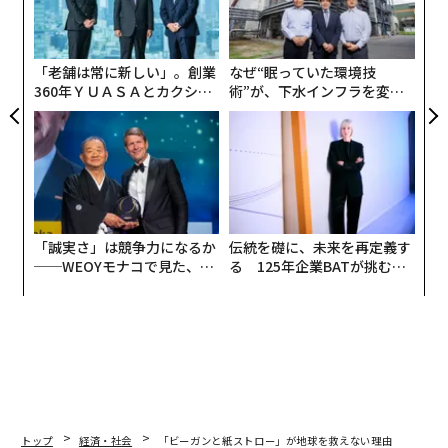
モデレータは、両者と親交のあるスタートアップスタジ
C】
の
オquantumと博報堂でクリエイティブディレクターを務
ン
める、原田 朋。第1回は、当たり前になっている「忙し
「老舗は常に新しい」。創業
なぜ“眠っていた環境技
い」の見直しについて。
360年ＹＵＡＳＡとカクシン
術”が、下水インフラを変え
CEO田尻望が語る、AIを超え
たのか──産総研×月島JFE
る人の価値
アクアソリューションの10年
原田
：松嶋さんは日仏で大手企業と協業していたり、経
営者や起業家ともからよく相談を受けたりすると思いま
すが、そうした中で最近感じていることはありますか？
松嶋
：日本とフランスを見比べると、仕事をしている人
「誠実さ」は競争力になるか
伝統を礎に、未来を再定義す
──WEOYモナコで見た、く
る 125年企業BATが挑むス
たちが、圧倒的に違いますね。オンとオフの切り替えが
ら寿司の経営哲学
モークレスな未来
フランス人は圧倒的にうまい。
ものすごく働くフランス人もいるけれど、そういう人は
どこかでバカンスをうまくとっている。月単位でうまく
やる人もいれば、平日バリバリ働いて土日を完全に休む
みたいにバランスをとる人もいる。または、朝早くから
トップ
経済・社会
「ビーガンと紙ストロー」が地球を救えない理由
仕事するけど17時以降は絶対に仕事しない、みたいな人