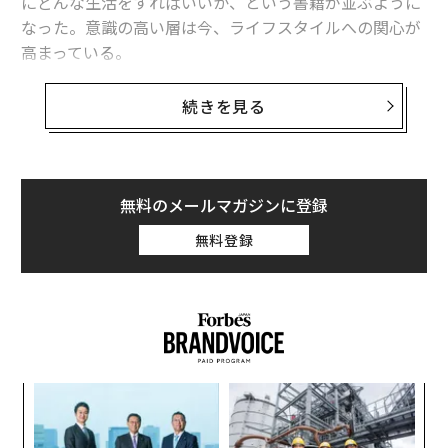
にどんな生活をすればいいか、という書籍が並ぶように
なった。意識の高い層は今、ライフスタイルへの関心が
高まっている。
ライフスタイルはもちろん、仕事も仕事以外の時間も含
続きを見る
めたものだ。つまり、どう生き、どう仕事をするか。そ
の中で重要な役割を占めるのが「食」と「睡眠」だとい
うのに異論がある人はいないだろう。食べなくても寝な
くても生きてはいけない。そして両者は密接に関わり合
無料のメールマガジンに登録
っている。
無料登録
ではどんな食事と、どんな睡眠がいいのか。ニースと東
京を行き来しながら食の重要性を説く
シェフの松嶋啓介
と睡眠スタートアップ
「ニューロスペース」CEOの小林孝徳
が対談。今の日本
に潜む課題の本質に触れながら、全3回にわたり、個人
模組
“
と企業と社会に向け、現状打開のヒントを提案する。
“使
オ
【N
ジ
目