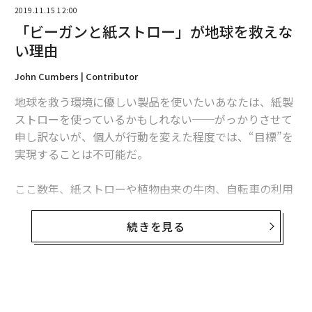
2019.11.15 12:00
も。とにかくみんな、オンとオフがはっきりしている。
「ビーガンと紙ストロー」が地球を救えな
い理由
John Cumbers | Contributor
地球を救う環境に優しい製品を使いたいあなたは、紙製
ストローを使っているかもしれない──がっかりさせて
申し訳ないが、個人が行動を変えた程度では、“目標”を
実現することは不可能だ。
ここ数年、紙ストローや植物由来の牛肉、自転車の利用
など、気候変動の影響を相殺するために私たち個人が起
こせる小さな変化が関心を集めてきた。だが、こうした
続きを見る
ライフスタイルにおける行動の変化は、気候変動、つま
り温暖化し、酸性化する大海からすれば、そこに落ちる
フランスは「仕事をする人」、日本は「ビジネスマン」
わずかな一滴でしかない。今必要とされているのは新し
って感じでしょうか。ビジネスのスペルは「business」
い製品ではなく、政策だ。
より「busyness」がしっくりきますね。自分でビジーに