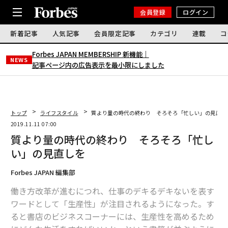
会員登録
ログイン
新着記事
人気記事
会員限定記事
カテゴリ
連載
コ
Forbes JAPAN MEMBERSHIP 新機能｜
NEWS
記事ページ内の広告表示を最小限にしました
トップ
ライフスタイル
質より量の時代の終わり そろそろ「忙しい」の見直し
2019.11.11 07:00
質より量の時代の終わり そろそろ「忙し
い」の見直しを
Forbes JAPAN 編集部
働き方改革が進むにつれ、仕事のデキるデキないを表す
ワードとして「生産性」が注目されるようになった。す
ると書店のビジネスコーナーには、生産性を高めるため