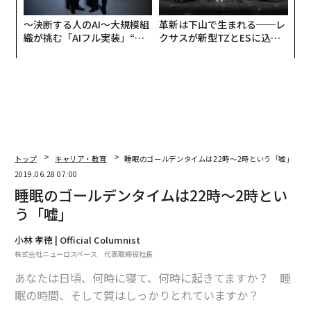
〜決断する人のAI〜大規模組
革新は下山で生まれる──レ
織が挑む「AIフル実装」“使
クサスが新型TZとESに込め
う”企業から“動く”企業へ【N
た「DISCOVER」の哲学
TTドコモビジネス×PwC】
トップ
キャリア・教育
睡眠のゴールデンタイムは22時〜2時という「嘘」
2019.06.28 07:00
睡眠のゴールデンタイムは22時〜2時とい
う「嘘」
小林 孝徳 | Official Columnist
株式会社ニューロスペース 代表取締役社長
あなたは日頃、何時に寝て、何時に起きてますか？ 睡
眠の時間、そして質はしっかりとれていますか？