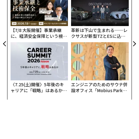
している人は少ないのが現実です。
無
挑
防
よっ
それでは何が間違っているのか？ その理由を見ていき
PA
ましょう。
【7/8 大阪開催】事業承継
革新は下山で生まれる──レ
に、経済安全保障という視点
クサスが新型TZとESに込め
まず、睡眠中に分泌される成長ホルモンが深い睡眠（徐
が加わるとき──経営者が問
た「DISCOVER」の哲学
波睡眠といわれる）の時に集中的に分泌されるというこ
われる新たな判断軸
とは事実です。しかし、その分泌のタイミングは22時〜
2時といった“時計で決められる時刻”には依存をしませ
ん。ここが大きな間違いになります。
〈7.25(土)開催〉5年後のキ
エンジニアのためのサウナ併
つまり、極端な例をあげると、深夜3時に寝て午前10時
ャリアに「戦略」はあるか。
設オフィス「Mobius Park」
に起きたとしても、質の良い眠りと十分な時間が実現で
トップエグゼクティブのキャ
がオープン──タマディック
きていれば、成長ホルモンは、特に睡眠の前半でしっか
リアに触れる1日│CAREER S
が健康経営を徹底する理由
UMMIT 2026
り分泌されるのです。