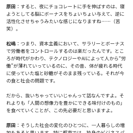
原田
：すると、夜にチョコレートに手を伸ばすのは、寝
ようとしてる脳にボーナスをちょいちょい与えて、逆に
活性化させちゃうみたいな感じになりますね……（苦
笑）。
松嶋
：つまり、資本主義において、サラリーとボーナス
で労働者をコントロールするのは楽だったんです。とこ
ろが時代がかわり、テクノロジーやAIによって人から“労
働”が薄れていっているのに、その昔、体が疲れる時代
に使っていた塩と砂糖がそのまま残っている。それが今
の食と社会の問題です。
だから、抜いちゃっていいじゃんって話なんですよ。そ
れよりも「人間の想像力を豊かにできる味付けのもの」
を食べていくことが、この先必要だと思いますよ。
原田
：そうした社会の変化のひとつに、一人暮らしの増
加もあると思います。特に都市では、独身のビジネスパ