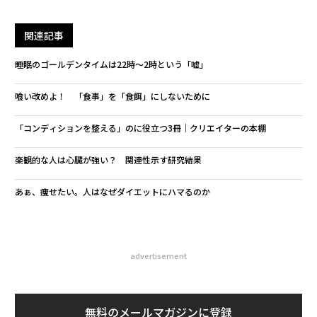
関連記事
睡眠のゴールデンタイムは22時〜2時という「嘘」
喰い改めよ！ 「食事」を「食餌」にしないために
「コンディションを整える」のに役立つ3冊｜クリエイターの本棚
楽観的な人は心臓が強い？ 関連性示す研究結果
あぁ、痩せたい。人はなぜダイエットにハマるのか
advertisement
無料のメールマガジンに登録