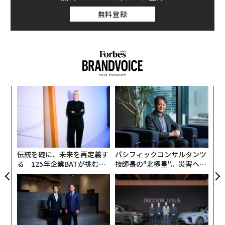
無料登録
「
左右
T
内
日
グ
実
全
伝統を礎に、未来を再定義す
パシフィックコンサルタンツ
る 125年企業BATが挑むス
技師長の"北極星"。災害への
モークレスな未来
無力感を乗り越え見つけた、
防災一筋20年の答え