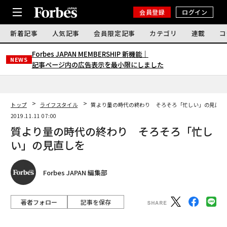
会員登録
ログイン
新着記事
人気記事
会員限定記事
カテゴリ
連載
コ
Forbes JAPAN MEMBERSHIP 新機能｜
NEWS
記事ページ内の広告表示を最小限にしました
トップ
ライフスタイル
質より量の時代の終わり そろそろ「忙しい」の見直し
2019.11.11 07:00
質より量の時代の終わり そろそろ「忙し
い」の見直しを
Forbes JAPAN 編集部
著者フォロー
記事を保存