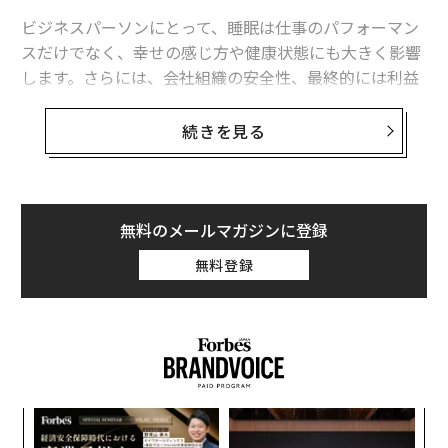
ビジネスパーソンにとって、睡眠は仕事のパフォーマン
スだけでなく、幸せの感じ方や健康状態にも大きく影響
します。さらには、会社組織の安全性、最終的には利益
などにも繋がってくるとても大切な行動のひとつになり
ます。
続きを見る
ところで皆さんは『睡眠のゴールデンタイム』というの
を聞いたことがありますか？
無料のメールマガジンに登録
「22時〜2時の間は、美容のための成長ホルモンが集中
無料登録
的に分泌されるから絶対に寝ておきましょう」というも
ので、健康経営を推進する企業向けに睡眠セミナーをす
ると、およそ8割の参加者が知っている有名な概念です。
しかし、結論から伝えると、この睡眠のゴールデンタイ
ムは「嘘」です。このゴールデンタイムについては、概
パ
念ばかりが広がり、それが本当に意味するところを理解
技