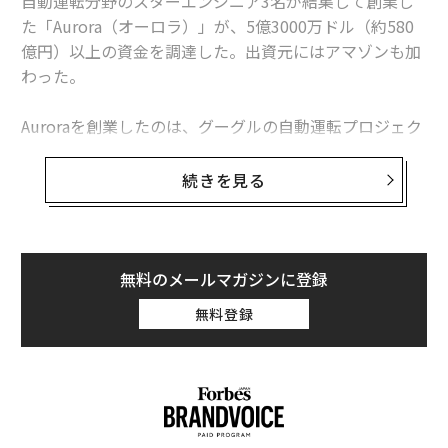
自動運転分野のスターエンジニア3名が結集して創業し
た「Aurora（オーロラ）」が、5億3000万ドル（約580
億円）以上の資金を調達した。出資元にはアマゾンも加
わった。
Auroraを創業したのは、グーグルの自動運転プロジェク
トの元責任者のクリス・アームソンだ。今回の同社のシ
リーズB資金調達はセコイア・キャピタルが主導し、ア
続きを見る
マゾンやT. Rowe Priceも参加した。
セコイアのパートナーのCarl EschenbachはAuroraの取
締役会に加わり、Mike VolpiやIan Smith、Greylockの
無料のメールマガジンに登録
パートナーでリンクトインの共同創業者のリード・ホフ
無料登録
マンらとともに同社の経営に参画することになる。