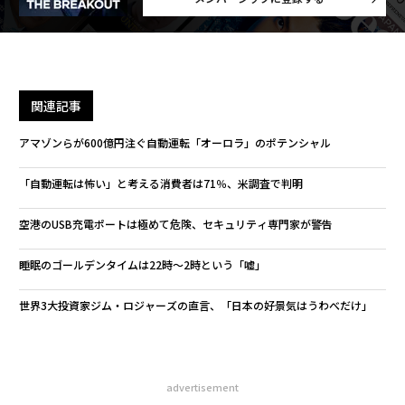
関連記事
アマゾンらが600億円注ぐ自動運転「オーロラ」のポテンシャル
「自動運転は怖い」と考える消費者は71％、米調査で判明
空港のUSB充電ポートは極めて危険、セキュリティ専門家が警告
睡眠のゴールデンタイムは22時〜2時という「嘘」
世界3大投資家ジム・ロジャーズの直言、「日本の好景気はうわべだけ」
advertisement