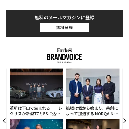
無料のメールマガジンに登録
無料登録
“
シ
グ
内
グ
実
全
革新は下山で生まれる──レ
挑戦は個から始まり、共創に
クサスが新型TZとESに込め
よって加速する NORQAIN JA
た「DISCOVER」の哲学
PAN 特別座談会