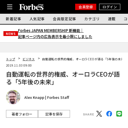
会員登録
ログイン
新着記事
人気記事
会員限定記事
カテゴリ
連載
コ
Forbes JAPAN MEMBERSHIP 新機能｜
NEWS
記事ページ内の広告表示を最小限にしました
トップ
ビジネス
自動運転の世界的権威、オーロラCEOが語る「5年後の未来」
2019.11.03 09:00
自動運転の世界的権威、オーロラCEOが語
る「5年後の未来」
Alex Knapp | Forbes Staff
著者フォロー
記事を保存