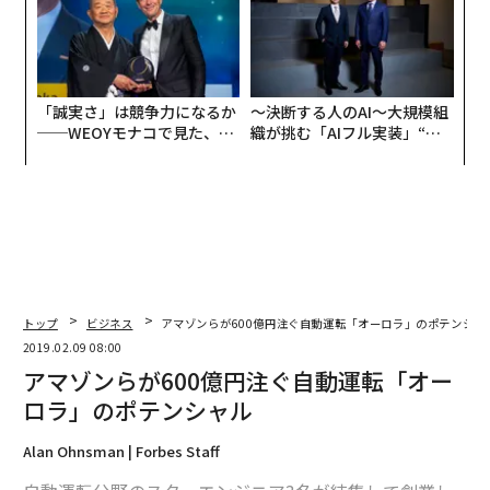
「誠実さ」は競争力になるか
〜決断する人のAI〜大規模組
──WEOYモナコで見た、く
織が挑む「AIフル実装」“使
ら寿司の経営哲学
う”企業から“動く”企業へ【N
TTドコモビジネス×PwC】
トップ
ビジネス
アマゾンらが600億円注ぐ自動運転「オーロラ」のポテンシャ
2019.02.09 08:00
アマゾンらが600億円注ぐ自動運転「オー
ロラ」のポテンシャル
Alan Ohnsman | Forbes Staff