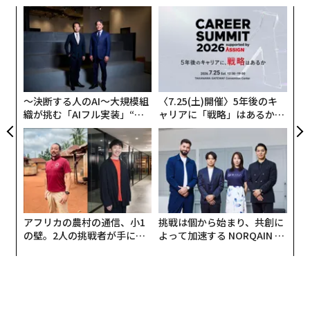
〜
金
個
内
ェ
グ
実
全
〜決断する人のAI〜大規模組
〈7.25(土)開催〉5年後のキ
織が挑む「AIフル実装」“使
ャリアに「戦略」はあるか。
う”企業から“動く”企業へ【N
トップエグゼクティブのキャ
TTドコモビジネス×PwC】
リアに触れる1日│CAREER S
UMMIT 2026
アフリカの農村の通信、小1
挑戦は個から始まり、共創に
の壁。2人の挑戦者が手にし
よって加速する NORQAIN JA
た「次なる武器」
PAN 特別座談会