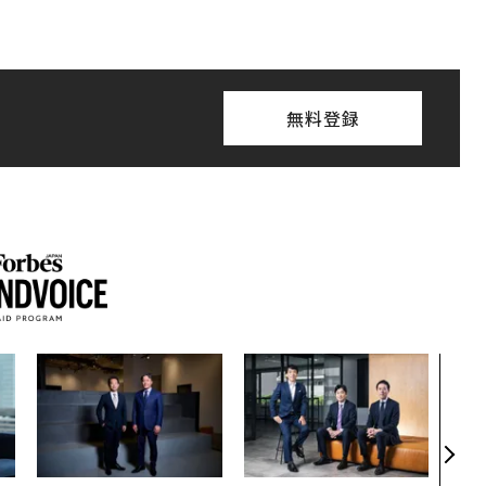
無料登録
「誠
るか
見た
学