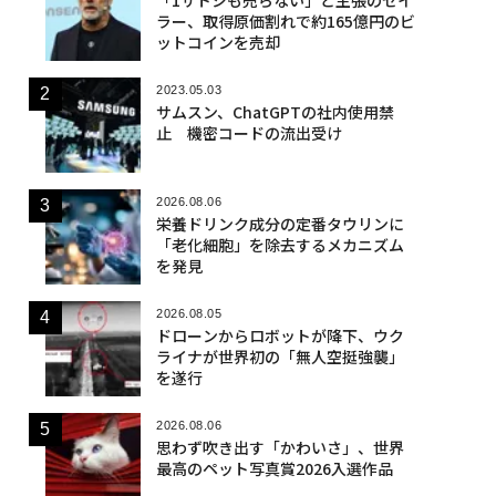
ラー、取得原価割れで約165億円のビ
ットコインを売却
2023.05.03
サムスン、ChatGPTの社内使用禁
止 機密コードの流出受け
2026.08.06
栄養ドリンク成分の定番タウリンに
「老化細胞」を除去するメカニズム
を発見
2026.08.05
ドローンからロボットが降下、ウク
ライナが世界初の「無人空挺強襲」
を遂行
2026.08.06
思わず吹き出す「かわいさ」、世界
最高のペット写真賞2026入選作品