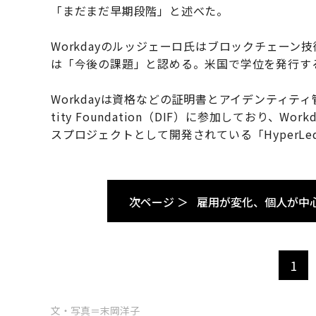
「まだまだ早期段階」と述べた。
Workdayのルッジェーロ氏はブロックチェー
は「今後の課題」と認める。米国で学位を発行す
Workdayは資格などの証明書とアイデンティティ管理
tity Foundation（DIF）に参加しており、Wo
スプロジェクトとして開発されている「HyperLedg
次ページ ＞
雇用が変化、個人が中
1
文・写真＝末岡洋子