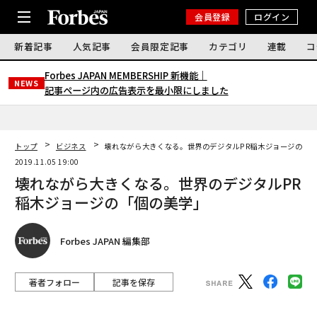
会員登録
ログイン
新着記事
人気記事
会員限定記事
カテゴリ
連載
コ
Forbes JAPAN MEMBERSHIP 新機能｜
NEWS
記事ページ内の広告表示を最小限にしました
トップ
ビジネス
壊れながら大きくなる。世界のデジタルPR稲木ジョージの「
2019.11.05 19:00
壊れながら大きくなる。世界のデジタルPR
稲木ジョージの「個の美学」
Forbes JAPAN 編集部
著者フォロー
記事を保存