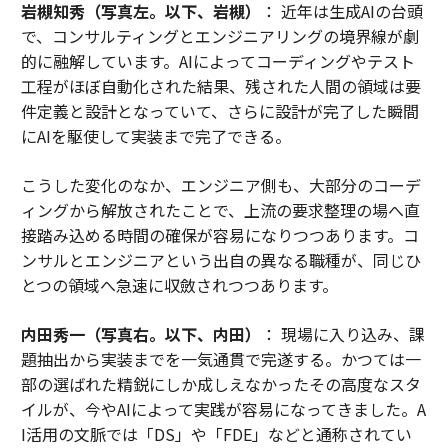
岩槻知秀（写真左。以下、岩槻）
： 近年は生成AIの台頭
で、コンサルティングとエンジニアリングの境界線が劇
的に融解しています。AIによってコーディングやテスト
工程がほぼ自動化された結果、残された人間の領域は要
件定義と設計となっていて、さらに設計が完了した瞬間
にAIを駆使して実装まで完了できる。
こうした変化のなか、エンジニア側も、大部分のコーデ
ィングから解放されたことで、上流の要求整理の場へ直
接踏み込める時間の確保が容易になりつつあります。コ
ンサルとエンジニアという出自の異なる職種が、同じひ
とつの領域へ急速に収斂されつつあります。
内田秀一（写真右。以下、内田）
： 現場に入り込み、課
題抽出から実装までを一気通貫で完遂する。かつては一
部の選ばれた精鋭にしか成しえなかったその高度なスタ
イルが、今やAIによって実践が容易になってきました。A
I活用の文脈では「DS」や「FDE」などと通称されてい