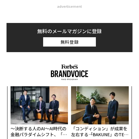
advertisement
無料のメールマガジンに登録
無料登録
─レ
エ
込め
設オ
が
るか
挑
が
、く
よっ
PA
〜決断する人のAI〜AI時代の
「コンディション」が成果を
金融パラダイムシフト、「超
左右する――「BAKUNE」のTEN