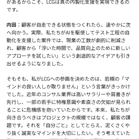
があるからこそ、LCGは真の内製化支援を実現できるの
です。
内田
：顧客が自走できる状態をつくれたら、速やかに次
へ向かう。実際、私たちがAIを駆使してテスト工程の自
動化を支援した案件では、現業の工数が劇的に削減さ
れ、顧客から「浮いた時間で、品質向上のために新しい
アプローチを試したい」という創造的なアイデアも引き
出せるようになりました。
そもそも、私がLCGへの参画を決めたのは、岩槻の「マ
インドの良い人しか取りません」という言葉がきっかけ
でした。近年のコンサル業界は高いサラリーや肩書きが
先行し、一部の若手に特権意識や素直さの欠如が見られ
ることに危機感を抱いていたからです。本来、私たちが
向き合うべきはプロジェクトの規模ではなく、顧客の課
題です。それを「自分ごと」としてとらえ、泥くさくや
り抜く誠実なマインドを大切にしたい。そう考えていた