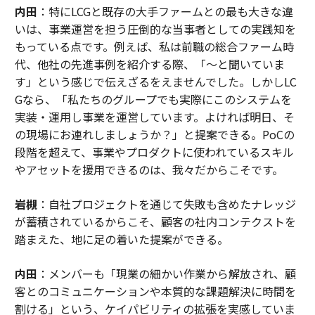
内田
：特にLCGと既存の大手ファームとの最も大きな違
いは、事業運営を担う圧倒的な当事者としての実践知を
もっている点です。例えば、私は前職の総合ファーム時
代、他社の先進事例を紹介する際、「〜と聞いていま
す」という感じで伝えざるをえませんでした。しかしLC
Gなら、「私たちのグループでも実際にこのシステムを
実装・運用し事業を運営しています。よければ明日、そ
の現場にお連れしましょうか？」と提案できる。PoCの
段階を超えて、事業やプロダクトに使われているスキル
やアセットを援用できるのは、我々だからこそです。
岩槻
：自社プロジェクトを通じて失敗も含めたナレッジ
が蓄積されているからこそ、顧客の社内コンテクストを
踏まえた、地に足の着いた提案ができる。
内田
：メンバーも「現業の細かい作業から解放され、顧
客とのコミュニケーションや本質的な課題解決に時間を
割ける」という、ケイパビリティの拡張を実感していま