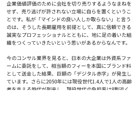
企業価値評価のために会社を切り売りするようなまねを
せず、売り逃げが許されない立場に自らを置くというこ
とです。私が「マインドの良い人しか取らない」と言う
のは、そうした長期雇用を前提として、真に信頼できる
誠実なプロフェッショナルとともに、地に足の着いた組
織をつくっていきたいという思いがあるからなんです。
今のコンサル業界を見ると、日本の大企業は外資系ファ
ームに委託をして、相当額のフィーを本国にブランド料
として送金した結果、巨額の「デジタル赤字」が発生し
ています。さらに2050年には現役世代1.4人で1人の高齢
者を支える時代が到来し、現役世代の負担率は8割近く
に達するという試算もある。私たちの世代が今、この国
をデジタル化し、生産性を劇的に高める新しいインフラ
をつくらなければ、日本の未来はありません。
だからこそ、LCGが日本製のドメスティック・ファーム
として圧倒的な競争力をもつことで、国の富が国内で循