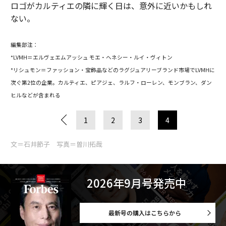
ロゴがカルティエの隣に輝く日は、意外に近いかもしれ
ない。
編集部注：
*LVMH＝エルヴェエムアッシュ モエ・ヘネシー・ルイ・ヴィトン
*リシュモン＝ファッション・宝飾品などのラグジュアリーブランド市場でLVMHに
次ぐ第2位の企業。カルティエ、ピアジェ、ラルフ・ローレン、モンブラン、ダン
ヒルなどが含まれる
1
2
3
4
文＝石井節子 写真＝曽川拓哉
2026年9月号発売中
最新号の購入はこちらから