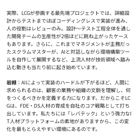
実際、LCGが参画する最先端プロジェクトでは、詳細設
計からテストまでほぼコーディングレスで実装が進み、
人の役割はレビューのみ。設計～テスト工程全体を通し
た開発チームの生産性が2倍ほどに跳ね上がったケース
もあります。さらに、これまでマネジメントが主務だっ
たスクラムマスターが、AIと対話しながら環境構築ツー
ルを自作して展開するなど、上流人材が技術領域へ踏み
込む動きも当たり前に起き始めています。
岩槻
：AIによって実装のハードルが下がるほど、人間に
求められるのは、顧客の業務や組織の文脈を理解し、何
をつくるべきかを定義する力になります。だからこそLC
Gは、FDE・DS人材の育成を自社のコア戦略として打ち
出しています。私たちには「レバテック」という強力なI
T人材プラットフォームの素地がありますから、この変
化を最もとらえやすい環境にあるのです。