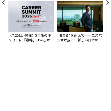
個別化」の核心 【MUFG×ウ
TIALが支える「挑戦者の明
ェルスナビ×PwC】
日」
〈7.25(土)開催〉5年後のキ
“泊まる”を超えて──エスパ
ャリアに「戦略」はあるか。
シオが描く、新しい日本のラ
トップエグゼクティブのキャ
グジュアリー（前編）
リアに触れる1日│CAREER S
UMMIT 2026