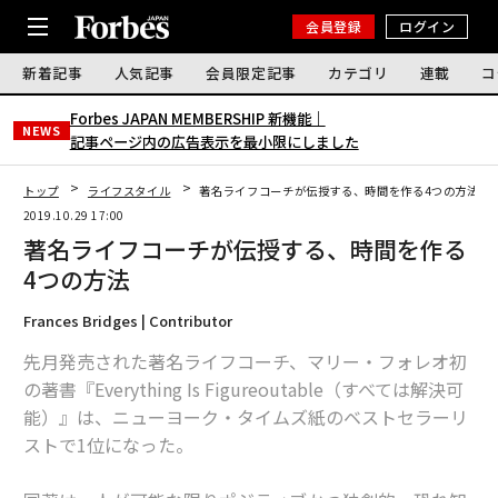
会員登録
ログイン
新着記事
人気記事
会員限定記事
カテゴリ
連載
コ
Forbes JAPAN MEMBERSHIP 新機能｜
NEWS
記事ページ内の広告表示を最小限にしました
トップ
ライフスタイル
著名ライフコーチが伝授する、時間を作る4つの方法
2019.10.29 17:00
著名ライフコーチが伝授する、時間を作る
4つの方法
Frances Bridges | Contributor
先月発売された著名ライフコーチ、マリー・フォレオ初
の著書『Everything Is Figureoutable（すべては解決可
能）』は、ニューヨーク・タイムズ紙のベストセラーリ
ストで1位になった。