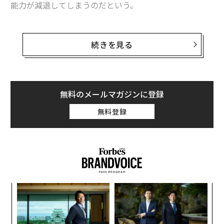
能力が減退してしまうのだという。
起業家が成功する条件は、「粘り強く、しつこくあきらめない」こと
仕事に集中し、生産性を維持するためには、自分から行
アップルiTunes終了で鮮明になった「ダウンロード時代」の終焉
動を起こすしかない。自分の一日をしっかりと管理し続
続きを見る
けるために必要なことをしよう。以下に、成功する人た
女性の「ストレスオフ県」ランキング 最もストレスが少ない都道府県
ちが日々の生活を規律正しく送るために行っている5つ
は？
の方法を紹介する。
無料のメールマガジンに登録
1. スケジュールを守る
無料登録
advertisement
目
の
ン
革