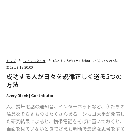
編集＝遠藤宗生
2026年9月号発売中
最新号の購入はこちらから
トップ
ライフスタイル
成功する人が日々を規律正しく送る5つの方法
2019.09.18 20:00
メンバーシップに登録する
成功する人が日々を規律正しく送る5つの
方法
Avery Blank | Contributor
関連記事
人、携帯電話の通知音、インターネットなど、私たちの
注意をそらすものはたくさんある。シカゴ大学が発表し
成功する人が日々を規律正しく送る5つの方法
た研究結果によると、携帯電話をそばに置いておくと、
画面を見ていないときでさえも明晰で最適な思考をする
インスタグラムが若い女性によくない「神経科学的」理由