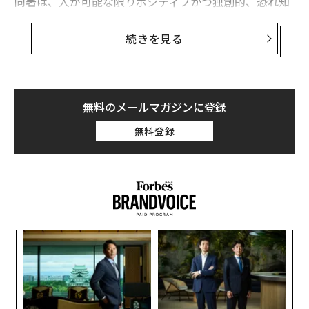
同著は、人が可能な限りポジティブかつ独創的、恐れ知
らずで生産的な自分になるためのアドバイスや方法を満
載しているが、序盤から掘り下げられているテーマの一
続きを見る
つに、どうやったらもっと時間を（具体的には2時間
を）作れるかがある。
フォレオは、時間を作る方法を読者に教えることで、
無料のメールマガジンに登録
「時間がない」というありがちな言い訳をやめ、目標に
無料登録
専心できるようにすることを目指している。「問題なの
は時間があるかではなく、時間を作るかだ」とフォレオ
は綴っている。以下に、フォレオが伝授する時間を作る
方法を4つ紹介する。
目
の
ン
革
ク
た「