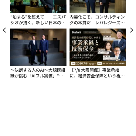
ク
た「
“泊まる”を超えて──エスパ
内製化こそ、コンサルティン
シオが描く、新しい日本のラ
グの本質だ レバレジーズが
グジュアリー（前編）
実践する、次世代ファームの
全貌
〜決断する人のAI〜大規模組
【7/8 大阪開催】事業承継
織が挑む「AIフル実装」“使
に、経済安全保障という視点
う”企業から“動く”企業へ【N
が加わるとき──経営者が問
TTドコモビジネス×PwC】
われる新たな判断軸
編集＝遠藤宗生