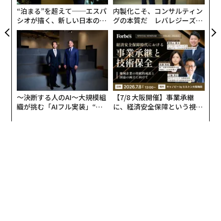
“泊まる”を超えて──エスパ
内製化こそ、コンサルティン
シオが描く、新しい日本のラ
グの本質だ レバレジーズが
グジュアリー（前編）
実践する、次世代ファームの
全貌
〜決断する人のAI〜大規模組
【7/8 大阪開催】事業承継
織が挑む「AIフル実装」“使
に、経済安全保障という視点
う”企業から“動く”企業へ【N
が加わるとき──経営者が問
TTドコモビジネス×PwC】
われる新たな判断軸