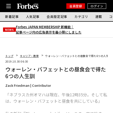
会員登録
ログイン
新着記事
人気記事
会員限定記事
カテゴリ
連載
コ
Forbes JAPAN MEMBERSHIP 新機能｜
NEWS
記事ページ内の広告表示を最小限にしました
トップ
キャリア・教育
ウォーレン・バフェットとの昼食会で得た6つの人生訓
2019.10.30 06:30
ウォーレン・バフェットとの昼食会で得た
6つの人生訓
Zack Friedman | Contributor
「ネブラスカ州オマハは現在、午後12時35分。そして私
は、ウォーレン・バフェットと昼食を共にしている」