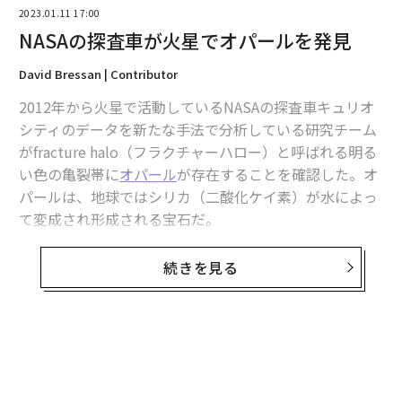
2023.01.11 17:00
advertisement
NASAの探査車が火星でオパールを発見
David Bressan | Contributor
2012年から火星で活動しているNASAの探査車キュリオ
シティのデータを新たな手法で分析している研究チーム
がfracture halo（フラクチャーハロー）と呼ばれる明る
い色の亀裂帯に
オパール
が存在することを確認した。オ
パールは、地球ではシリカ（二酸化ケイ素）が水によっ
て変成され形成される宝石だ。
本研究で、地下の巨大な亀裂群が、地表よりも居住可能
続きを見る
性の高い環境を提供していた可能性が確認された。
2012年、NASAは探査車キュリオシティを火星に送り込
んでゲールクレーターを探査した。ゲールクレーターは
大型の衝突盆地で中央に巨大な層状の山がある。キュリ
オシティが火星表面を走査する中、研究者らは火星の一