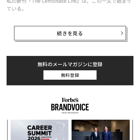
私の新刊『The Lemonade Life』は、この一文で始まっ
ている。
会食の場は、バフェットお気に入りのレストラン「ピッ
コロズ」だ。バフェットがビル・ゲイツとともに食事を
続きを見る
する店でもある。バフェットは、私と、ペンシルベニア
大学ウォートン校時代の同級生を丁重にもてなしてくれ
たうえに、自身が経営するバークシャー・ハサウェイの
本社を案内してくれた。
無料のメールマガジンに登録
無料登録
翻訳＝遠藤康子/ガリレオ
2026年9月号発売中
挑
よっ
PA
最新号の購入はこちらから
目