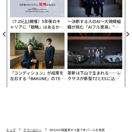
の
ン
メンバーシップに登録する
〈7.25(土)開催〉5年後のキ
〜決断する人のAI〜大規模組
ャリアに「戦略」はあるか。
織が挑む「AIフル実装」“使
トップエグゼクティブのキャ
う”企業から“動く”企業へ【N
リアに触れる1日│CAREER S
TTドコモビジネス×PwC】
UMMIT 2026
関連記事
ビル・ゲイツ成功の秘密 「必ず持ち運ぶ」トートバッグの中に
「コンディション」が成果を
革新は下山で生まれる──レ
米国の超富裕層を送り出す業界 トップ10
左右する――「BAKUNE」のTEN
クサスが新型TZとESに込め
TIALが支える「挑戦者の明
た「DISCOVER」の哲学
日」
ユニクロ好決算で柳井正が「世界27位の富豪」、資産3.4兆円
エコノミー価格でファーストクラスに乗る方法
人口流出が続くニューヨーク その理由と人々の移住先は？
トップ
テクノロジー
NASAの探査車が火星でオパールを発見