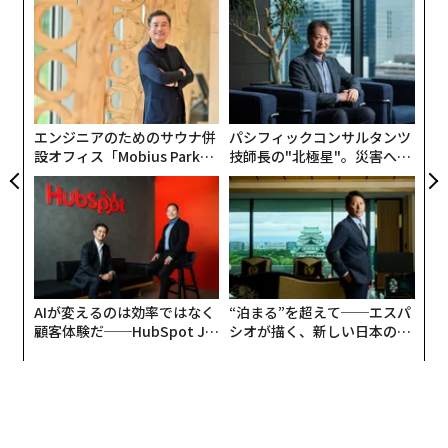
な
術
た
ア
ア
の
た
エンジニアのためのサウナ併
パシフィックコンサルタンツ
設オフィス「Mobius Park」
技師長の"北極星"。災害への
がオープン──タマディック
無力感を乗り越え見つけた、
が健康経営を徹底する理由
防災一筋20年の答え
AIが変えるのは効率ではなく
“泊まる”を超えて──エスパ
顧客体験だ──HubSpot Ja
シオが描く、新しい日本のラ
panが語る「Grow Better」
グジュアリー（前編）
な組織のつくり方