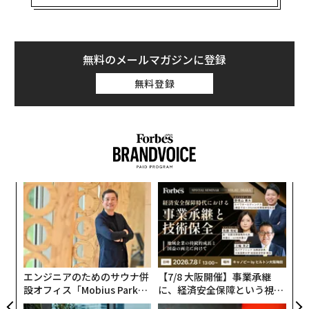
のうち、根本的治療法とされるのが腎移植だ。
電撃ネットワークは、過激な肉体芸で知られる。猛毒サ
ソリを口の中に放り込んだり、瞬間接着剤を両手に塗り
無料のメールマガジンに登録
たくる芸で、客の度肝を抜いてきた。生きたピラニアを
無料登録
飲み込み、ちょっとしたハプニングで胃を食いちぎられ
る激痛に耐えたのは、南部氏の武勇伝だ。そうした過激
なパフォーマンスは日本よりむしろ海外で受け入れられ
た。
海外進出のきっかけを作ったのは、あのデーブ・スペク
ア
ター氏。デーブ氏の計らいで海外に拠点を移すと、理屈
の
なしに笑えると人気に火がついた。「言葉の壁」は感じ
た
〈7
なかったという。早口の日本語でまくしたて、「FUJIYA
ャ
MA！TOYOTA！GEISHA！」と叫べば、地元の観客は手
ト
を叩いて笑った。
リア
エンジニアのためのサウナ併
【7/8 大阪開催】事業承継
UM
設オフィス「Mobius Park」
に、経済安全保障という視点
全盛期の電撃ネットワークが、どれほど勢いがあった
がオープン──タマディック
が加わるとき──経営者が問