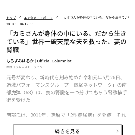
トップ
エンタメ・スポーツ
「カミさんが身体の中にいる、だから生きている」
2019.11.06 12:00
「カミさんが身体の中にいる、だから生き
ている」世界一破天荒な夫を救った、妻の
腎臓
もろずみはるか | Official Columnist
医療コラムニスト・ライター
元号が変わり、新時代を刻み始めた令和元年5月26日、
過激パフォーマンスグループ「電撃ネットワーク」の南
部虎弾（68）は、妻の腎臓を一つ分けてもらう腎移植手
術を受けた。
南部氏は、2011年、還暦で「2型糖尿病」を発症。それ
に伴い腎機能が低下し末期腎不全に至った。末期腎不全
の治療法は、人工透析か腎移植の二択とされており、そ
続きを見る