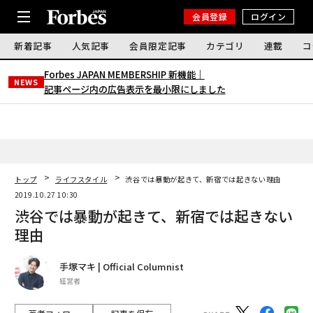
会員登録
ログイン
新着記事
人気記事
会員限定記事
カテゴリ
連載
コ
Forbes JAPAN MEMBERSHIP 新機能｜
NEWS
記事ページ内の広告表示を最小限にしました
トップ
ライフスタイル
渋谷では暴動が起きて、新宿では起きない理由
2019.10.27 10:30
渋谷では暴動が起きて、新宿では起きない
理由
手塚マキ | Official Columnist
経営者