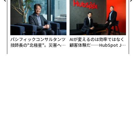
か。世界的VIPの待遇で、ニューヨーク、フランス、イタ
が健康経営を徹底する理由
われる新たな判断軸
リア、ドイツ、エルサレムなどから出演オファーが相次
ぎ、デンマーク女王の前で、お尻をむき出しにして「サ
ボテンをケツで割る芸」を披露したこともある。
パシフィックコンサルタンツ
AIが変えるのは効率ではなく
しかし、長年の過激パフォーマンスと、それに伴う生活
技師長の"北極星"。災害への
顧客体験だ──HubSpot Ja
習慣の乱れは、体に負荷を与えたようで……。
無力感を乗り越え見つけた、
panが語る「Grow Better」
防災一筋20年の答え
な組織のつくり方
2011年、還暦を迎えた南部氏を襲ったのは、「2型糖尿
病」。遺伝的な要因に加え、飲み過ぎ・食べ過ぎなどの
生活習慣が影響し発症する病だ。糖尿病からくる腎機能
低下も無視できなかった。
死を意識した時期もあったという。しかし平成の終わり
が近づくにつれ、一筋の光を見る。
妻の由紀さんが、「私の腎臓を受け取ってほしい」と申
し出てくれたのだ。