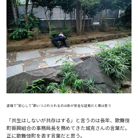
道端で"安心して"酔いつぶれられるのは街が安全な証拠だと僕は思う
「共生はしないが共存はする」と言うのは長年、歌舞伎
町振興組合の事務局長を務めてきた城克さんの言葉だ。
正に歌舞伎町を表す言葉だと思う。