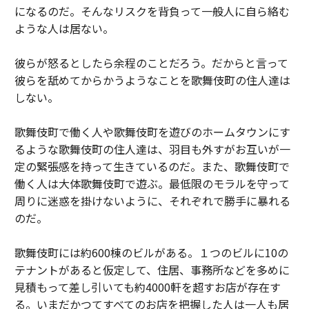
になるのだ。そんなリスクを背負って一般人に自ら絡む
ような人は居ない。
彼らが怒るとしたら余程のことだろう。だからと言って
彼らを舐めてからかうようなことを歌舞伎町の住人達は
しない。
歌舞伎町で働く人や歌舞伎町を遊びのホームタウンにす
るような歌舞伎町の住人達は、羽目も外すがお互いが一
定の緊張感を持って生きているのだ。また、歌舞伎町で
働く人は大体歌舞伎町で遊ぶ。最低限のモラルを守って
周りに迷惑を掛けないように、それぞれで勝手に暴れる
のだ。
歌舞伎町には約600棟のビルがある。１つのビルに10の
テナントがあると仮定して、住居、事務所などを多めに
見積もって差し引いても約4000軒を超すお店が存在す
る。いまだかつてすべてのお店を把握した人は一人も居