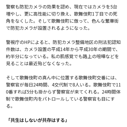
警察も防犯カメラの効果を認め、現在ではカメラを5台
増やし、更に高性能に切り換え、歌舞伎町1丁目での死
角をなくした。そして歌舞伎町に倣って、色んな繁華街
で防犯カメラが設置されるようになった。
警視庁のHPによると、防犯カメラ整備地区の刑法犯認知
件数は、カメラ設置の平成14年から平成30年の期間で、
約半分になっている。私の肌感覚でも路上の喧嘩などを
見ることは最近殆どなくなった。
そして歌舞伎町の真ん中に位置する歌舞伎町交番には、
警察官が毎日24時間、4交代制で8人いる。歌舞伎町で11
0番すれば5分も掛からず警察官が来てくれる。24時間体
制で歌舞伎町内をパトロールしている警察官も目にす
る。
「共生はしないが共存はする」