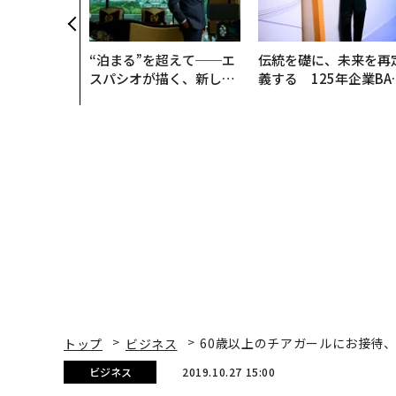
防災一筋20
“泊まる”を超えて──エ
伝統を礎に、未来を再
スパシオが描く、新しい
義する 125年企業BA
日本のラグジュアリー
が挑むスモークレスな
（前編）
来
トップ
ビジネス
60歳以上のチアガールにお接待
ビジネス
2019.10.27 15:00