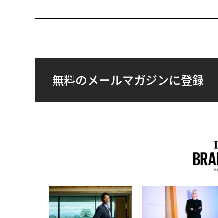
無料のメールマガジンに登録
クコンサルタ
"北極星"。
力感を乗り越