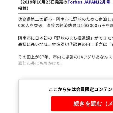
（2019年10月25日発売の
Forbes JAPAN1
掲載）
徳島県第二の都市・阿南市に野球のために宿泊した人
000人を突破。直接の経済効果は1億3000万円
阿南市に日本初の「野球のまち推進課」ができたの
異様に高い地域。推進課初代課長の田上重之は「
その田上が07年、市内に県営のJAアグリあなん
嘉仁市長にもちかけた。