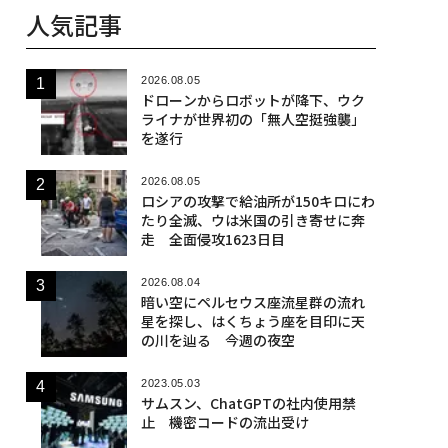
人気記事
2026.08.05
ドローンからロボットが降下、ウク
ライナが世界初の「無人空挺強襲」
を遂行
2026.08.05
ロシアの攻撃で給油所が150キロにわ
たり全滅、ウは米国の引き寄せに奔
走 全面侵攻1623日目
2026.08.04
暗い空にペルセウス座流星群の流れ
星を探し、はくちょう座を目印に天
の川を辿る 今週の夜空
2023.05.03
サムスン、ChatGPTの社内使用禁
止 機密コードの流出受け