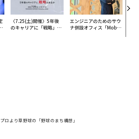
「挑
定
〈7.25(土)開催〉5年後
エンジニアのためのサウ
T
のキャリアに「戦略」は
ナ併設オフィス「Mobiu
未
あるか。トップエグゼク
s Park」がオープン──
ティブのキャリアに触れ
タマディックが健康経営
る1日│CAREER SUMMI
を徹底する理由
T 2026
、プロより草野球の「野球のまち構想」