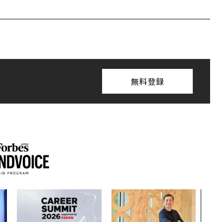
無料登録
「コ
果を左
E」