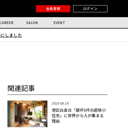
会員登録
ログイン
CAREER
SALON
EVENT
限にしました
関連記事
2019.09.18
港区白金台「建坪5坪の超狭小
住宅」に世界から人が集まる
理由