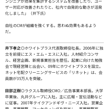
ンジニアが効果を集計するシステムを改善したり、ユー
ザー対応が改善されたりと、社内で自発的な動きが活発
化しました」（井下氏）
自社のCMが組織を強くする。思わぬ効果もあるよう
だ。
井下孝之
◎ホワイトプラス代表取締役社長。2006年に独
立を前提にエス・エム・エスに入社。人材紹介コンサ
ル、経営企画、新規事業担当を歴任。起業に向けた勉強
会で現経営陣と出会い、09年にホワイトプラスを設立。
ネット宅配クリーニングサービスの「リネット」は、会
員数が35万人を突破。
田部正樹
◎ラクスル取締役CMO／広告事業本部長。大学
卒業後、丸井グループに入社。主に広報・宣伝活動など
に従事。2007年テイクアンドギヴ・ニーズ入社。営業企
画、事業戦略、マーケティングを担当し、事業戦略室