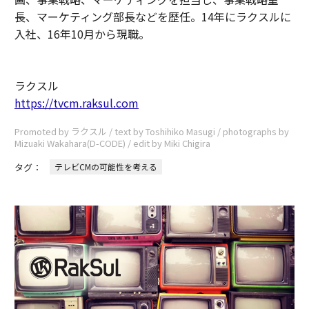
長、マーケティング部長などを歴任。14年にラクスルに
入社、16年10月から現職。
ラクスル
https://tvcm.raksul.com
Promoted by ラクスル / text by Toshihiko Masugi / photographs by
Mizuaki Wakahara(D-CODE) / edit by Miki Chigira
タグ：
テレビCMの可能性を考える