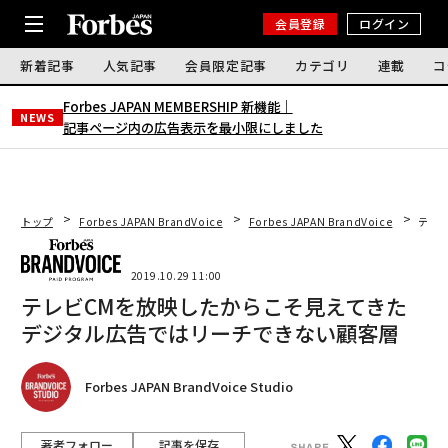
会員登録
ログイン
新着記事
人気記事
会員限定記事
カテゴリ
連載
コ
Forbes JAPAN MEMBERSHIP 新機能｜
NEWS
記事ページ内の広告表示を最小限にしました
トップ
Forbes JAPAN BrandVoice
Forbes JAPAN BrandVoice
テレ
2019.10.29 11:00
テレビCMを放映したからこそ見えてきた
デジタル広告ではリーチできない顧客層
Forbes JAPAN BrandVoice Studio
著者フォロー
記事を保存