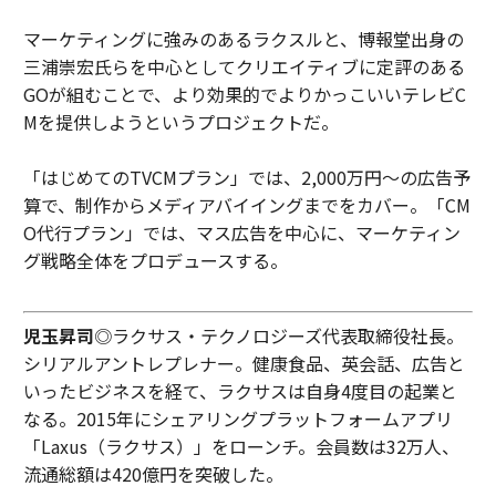
マーケティングに強みのあるラクスルと、博報堂出身の
三浦崇宏氏らを中心としてクリエイティブに定評のある
GOが組むことで、より効果的でよりかっこいいテレビC
Mを提供しようというプロジェクトだ。
「はじめてのTVCMプラン」では、2,000万円〜の広告予
算で、制作からメディアバイイングまでをカバー。「CM
O代行プラン」では、マス広告を中心に、マーケティン
グ戦略全体をプロデュースする。
児玉昇司
◎ラクサス・テクノロジーズ代表取締役社長。
シリアルアントレプレナー。健康食品、英会話、広告と
いったビジネスを経て、ラクサスは自身4度目の起業と
なる。2015年にシェアリングプラットフォームアプリ
「Laxus（ラクサス）」をローンチ。会員数は32万人、
流通総額は420億円を突破した。