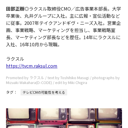
田部正樹
◎ラクスル取締役CMO／広告事業本部長。大学
卒業後、丸井グループに入社。主に広報・宣伝活動など
に従事。2007年テイクアンドギヴ・ニーズ入社。営業企
画、事業戦略、マーケティングを担当し、事業戦略室
長、マーケティング部長などを歴任。14年にラクスルに
入社、16年10月から現職。
ラクスル
https://tvcm.raksul.com
Promoted by ラクスル / text by Toshihiko Masugi / photographs by
Mizuaki Wakahara(D-CODE) / edit by Miki Chigira
タグ：
テレビCMの可能性を考える