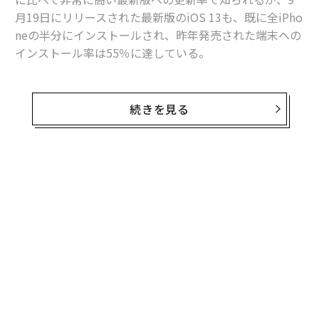
月19日にリリースされた最新版のiOS 13も、既に全iPho
neの半分にインストールされ、昨年発売された端末への
インストール率は55％に達している。
グーグルもAndroidの最新版のAndroid 10をアップルと
同じ9月19日にリリースしたが、同社がOSのインストー
続きを見る
ル率を最後に公開したのは、2019年5月のことで最新版
への更新率は不明だ。しかし、筆者の推測ではAndroid
10のインストール率が、iOS 13とはほど遠いレベルにあ
るのは確実だ。
無料のメールマガジンに登録
無料登録
今年5月時点で、その約9カ月前にリリースされた最新版
のAndroid 9への更新率は、10.4％とされていた。iPhon
eとアンドロイドはビジネスモデルが異なるため、単純
な数字の比較はフェアではないかもしれない。
果を
エ