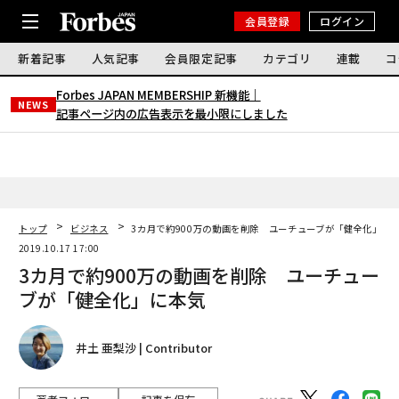
会員登録
ログイン
新着記事
人気記事
会員限定記事
カテゴリ
連載
コ
Forbes JAPAN MEMBERSHIP 新機能｜
NEWS
記事ページ内の広告表示を最小限にしました
トップ
ビジネス
3カ月で約900万の動画を削除 ユーチューブが「健全化」に
2019.10.17 17:00
3カ月で約900万の動画を削除 ユーチュー
ブが「健全化」に本気
井土 亜梨沙 | Contributor