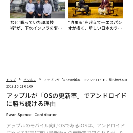
なぜ“眠っていた環境技
“泊まる”を超えて─エスパシ
術”が、下水インフラを変え
オが描く、新しい日本のラグ
たのか──産総研×月島JFE
ジュアリー（中編）
アクアソリューションの10年
トップ
ビジネス
アップルが「OSの更新率」でアンドロイドに勝ち続ける理由
2019.10.21 06:00
アップルが「OSの更新率」でアンドロイド
に勝ち続ける理由
Ewan Spence | Contributor
アップルのモバイル向けOSであるiOSは、アンドロイド
に比べて非常に高い最新版への更新率で知られるが、9