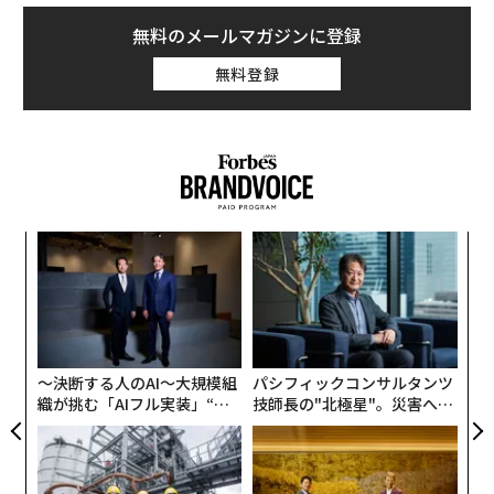
無料のメールマガジンに登録
無料登録
果を
エ
EN
設オ
明
が
“
が
シ
グ
〜決断する人のAI〜大規模組
パシフィックコンサルタンツ
織が挑む「AIフル実装」“使
技師長の"北極星"。災害への
う”企業から“動く”企業へ【N
無力感を乗り越え見つけた、
TTドコモビジネス×PwC】
防災一筋20年の答え