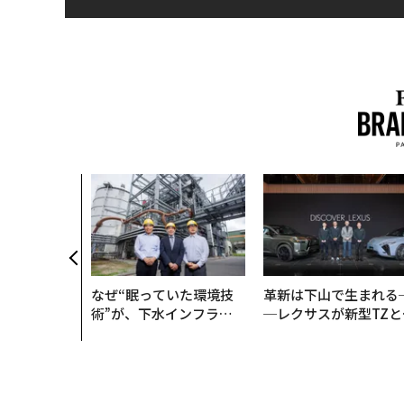
なぜ“眠っていた環境技
革新は下山で生まれる
術”が、下水インフラを
─レクサスが新型TZと
変えたのか──産総研×
Sに込めた「DISCOVE
月島JFEアクアソリュー
R」の哲学
ションの10年