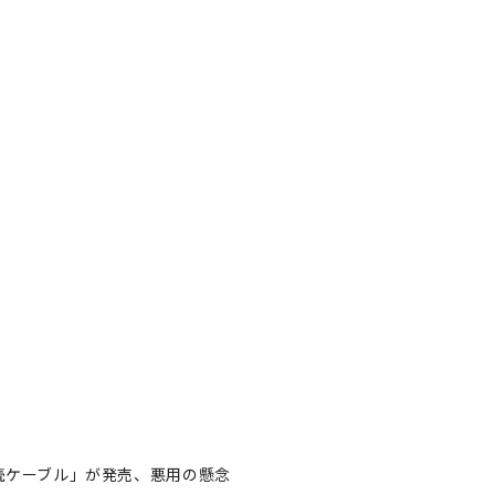
接続ケーブル」が発売、悪用の懸念
e接続ケーブル」が発売、悪用
著者フォロー
記事を保存