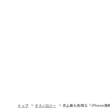
トップ
テクノロジー
史上最も危険な「iPhone
テクノロジー
2019.10.08 16:30
史上最も危険な「iPhon
の懸念
Zak Doffman | Contributor