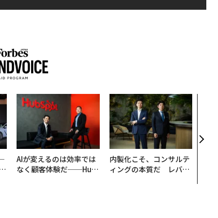
挑戦
創に
QAI
─
AIが変えるのは効率では
内製化こそ、コンサルテ
E
なく顧客体験だ──Hub
ィングの本質だ レバレ
Spot Japanが語る「Gr
ジーズが実践する、次世
ow Better」な組織のつ
代ファームの全貌
くり方