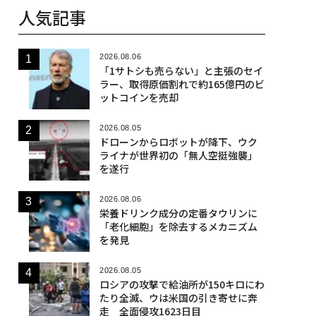
人気記事
2026.08.06
「1サトシも売らない」と主張のセイ
ラー、取得原価割れで約165億円のビ
ットコインを売却
2026.08.05
ドローンからロボットが降下、ウク
ライナが世界初の「無人空挺強襲」
を遂行
2026.08.06
栄養ドリンク成分の定番タウリンに
「老化細胞」を除去するメカニズム
を発見
2026.08.05
ロシアの攻撃で給油所が150キロにわ
たり全滅、ウは米国の引き寄せに奔
走 全面侵攻1623日目