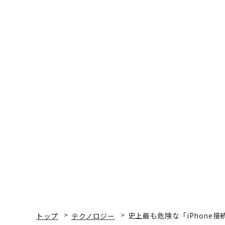
トップ
テクノロジー
史上最も危険な「iPhone
テクノロジー
2019.10.08 16:30
史上最も危険な「iPhon
の懸念
Zak Doffman | Contributor