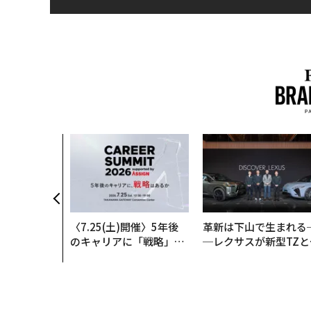
〈7.25(土)開催〉5年後
革新は下山で生まれる
のキャリアに「戦略」は
─レクサスが新型TZと
あるか。トップエグゼク
Sに込めた「DISCOVE
ティブのキャリアに触れ
R」の哲学
る1日│CAREER SUMMI
T 2026