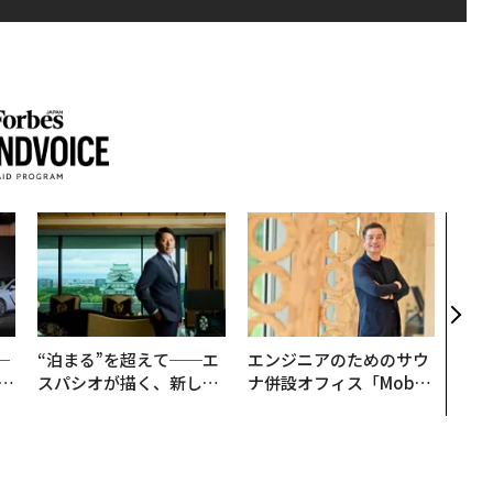
内製
ィン
ジー
代フ
─
“泊まる”を超えて──エ
エンジニアのためのサウ
E
スパシオが描く、新しい
ナ併設オフィス「Mobiu
日本のラグジュアリー
s Park」がオープン──
（前編）
タマディックが健康経営
を徹底する理由