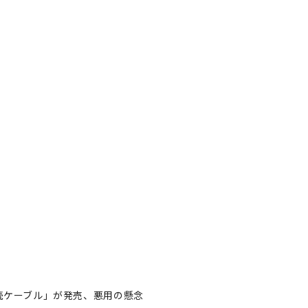
接続ケーブル」が発売、悪用の懸念
e接続ケーブル」が発売、悪用
著者フォロー
記事を保存