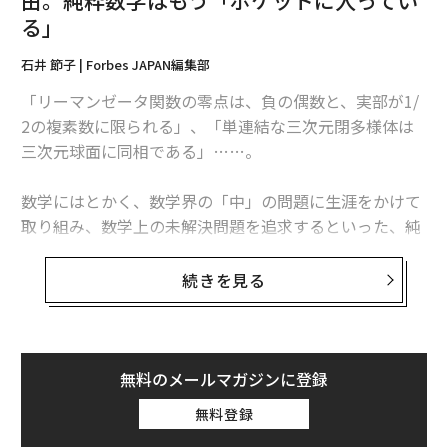
由。純粋数学はもう「ポケットに入ってい
る」
石井 節子 | Forbes JAPAN編集部
「リーマンゼータ関数の零点は、負の偶数と、実部が1/
2の複素数に限られる」、「単連結な三次元閉多様体は
三次元球面に同相である」……。
数学にはとかく、数学界の「中」の問題に生涯をかけて
取り組み、数学上の未解決問題を追求するといった、純
粋な上にも純粋、すなわち実社会とは没交渉な「至高の
学問」のイメージがないだろうか。
続きを見る
だが今、GAFAを始めとする米国のビッグテック各社が、
数学専攻の優れた学生を積極的に採用している。そし
て、ヨーロッパには、「
マスハイヤー・オルグ
」を始め
無料のメールマガジンに登録
とする、数学系人材向け職探しサイトも豊富だ。少なく
無料登録
とも欧米では、数学界と産業界の距離は明らかに近くな