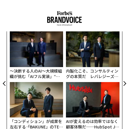
っているようだ。
国内に目を向けても、経済産業省が2018〜19年、「理数
系人材の産業界での活躍に向けての意見交換会」を開催
したほか、2018年の同省の報告書「数理資本主義の時代
義す
ア
～数学パワーが世界を変える～」の中では、「デジタル
むス
の
革命、第四次産業革命を主導し、さらに限界を超えるた
た
ンツ
革
めに欠かせない科学が3つある。第1に数学、第2に数
への
ク
学、第3に数学である」といった趣旨が明らかにされて
た、
た「
いる。
〜決断する人のAI〜大規模組
内製化こそ、コンサルティン
織が挑む「AIフル実装」“使
グの本質だ レバレジーズが
果たして日本でも、数学世界と現実社会の「架け橋」は
う”企業から“動く”企業へ【N
実践する、次世代ファームの
かけられつつあるのだろうか。
TTドコモビジネス×PwC】
全貌
東工大学理学院数学系教授で、4月に放映されたNHKス
ペシャル「数学者は宇宙をつなげるか?abc予想証明をめ
ぐる数奇な物語」にも出演して話題を呼んだ加藤文元氏
「コンディション」が成果を
AIが変えるのは効率ではなく
に、社会の問題解決と関わる「産業数学」の分野に今何
左右する――「BAKUNE」のTEN
顧客体験だ──HubSpot Ja