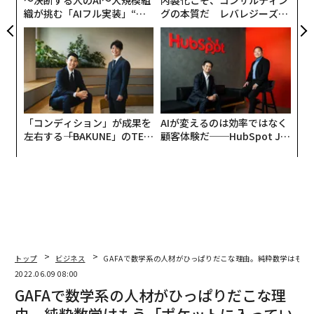
織が挑む「AIフル実装」“使
グの本質だ レバレジーズが
う”企業から“動く”企業へ【N
実践する、次世代ファームの
TTドコモビジネス×PwC】
全貌
「コンディション」が成果を
AIが変えるのは効率ではなく
左右する――「BAKUNE」のTEN
顧客体験だ──HubSpot Ja
TIALが支える「挑戦者の明
panが語る「Grow Better」
日」
な組織のつくり方
トップ
ビジネス
GAFAで数学系の人材がひっぱりだこな理由。純粋数学はもう
2022.06.09 08:00
GAFAで数学系の人材がひっぱりだこな理